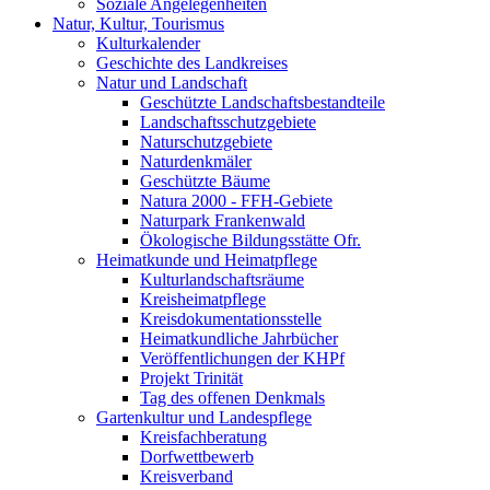
Soziale Angelegenheiten
Natur, Kultur, Tourismus
Kulturkalender
Geschichte des Landkreises
Natur und Landschaft
Geschützte Landschaftsbestandteile
Landschaftsschutzgebiete
Naturschutzgebiete
Naturdenkmäler
Geschützte Bäume
Natura 2000 - FFH-Gebiete
Naturpark Frankenwald
Ökologische Bildungsstätte Ofr.
Heimatkunde und Heimatpflege
Kulturlandschaftsräume
Kreisheimatpflege
Kreisdokumentationsstelle
Heimatkundliche Jahrbücher
Veröffentlichungen der KHPf
Projekt Trinität
Tag des offenen Denkmals
Gartenkultur und Landespflege
Kreisfachberatung
Dorfwettbewerb
Kreisverband