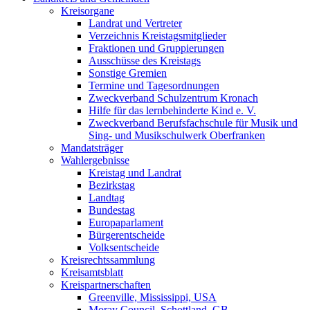
Kreisorgane
Landrat und Vertreter
Verzeichnis Kreistagsmitglieder
Fraktionen und Gruppierungen
Ausschüsse des Kreistags
Sonstige Gremien
Termine und Tagesordnungen
Zweckverband Schulzentrum Kronach
Hilfe für das lernbehinderte Kind e. V.
Zweckverband Berufsfachschule für Musik und
Sing- und Musikschulwerk Oberfranken
Mandatsträger
Wahlergebnisse
Kreistag und Landrat
Bezirkstag
Landtag
Bundestag
Europaparlament
Bürgerentscheide
Volksentscheide
Kreisrechtssammlung
Kreisamtsblatt
Kreispartnerschaften
Greenville, Mississippi, USA
Moray Council, Schottland, GB