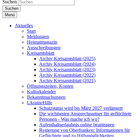
Suchen
Suchen
Menü
Aktuelles
Start
Meldungen
Heimatmagazin
Ausschreibungen
Kreisamtsblatt
Archiv Kreisamtsblatt (2025)
Archiv Kreisamtsblatt (2024)
Archiv Kreisamtsblatt (2023)
Archiv Kreisamtsblatt (2022)
Archiv Kreisamtsblatt (2021)
Öffnungszeiten, Konten
Kulturkalender
Bekanntmachungen
UkraineHilfe
Schutzstatus wird bis März 2027 verlängert
Die wichtigsten Ansprechpartner für geflüchtete
Personen - Was mache ich wo?
Aufenthaltserlaubnis online beantragen
Regierung von Oberfranken: Informationen für
Geflüchtete und zu Hilfsmöglichkeiten