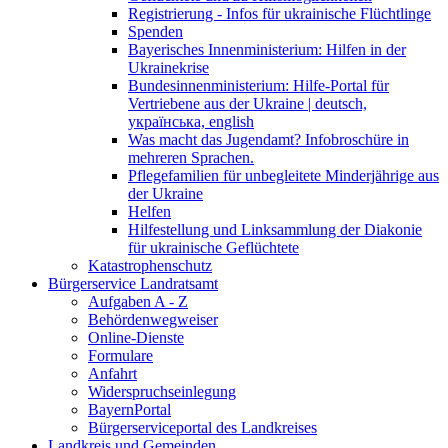
Registrierung - Infos für ukrainische Flüchtlinge
Spenden
Bayerisches Innenministerium: Hilfen in der
Ukrainekrise
Bundesinnenministerium: Hilfe-Portal für
Vertriebene aus der Ukraine | deutsch,
українська, english
Was macht das Jugendamt? Infobroschüre in
mehreren Sprachen.
Pflegefamilien für unbegleitete Minderjährige aus
der Ukraine
Helfen
Hilfestellung und Linksammlung der Diakonie
für ukrainische Geflüchtete
Katastrophenschutz
Bürgerservice Landratsamt
Aufgaben A - Z
Behördenwegweiser
Online-Dienste
Formulare
Anfahrt
Widerspruchseinlegung
BayernPortal
Bürgerserviceportal des Landkreises
Landkreis und Gemeinden