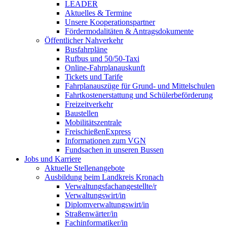
LEADER
Aktuelles & Termine
Unsere Kooperationspartner
Fördermodalitäten & Antragsdokumente
Öffentlicher Nahverkehr
Busfahrpläne
Rufbus und 50/50-Taxi
Online-Fahrplanauskunft
Tickets und Tarife
Fahrplanauszüge für Grund- und Mittelschulen
Fahrtkostenerstattung und Schülerbeförderung
Freizeitverkehr
Baustellen
Mobilitätszentrale
FreischießenExpress
Informationen zum VGN
Fundsachen in unseren Bussen
Jobs und Karriere
Aktuelle Stellenangebote
Ausbildung beim Landkreis Kronach
Verwaltungsfachangestellte/r
Verwaltungswirt/in
Diplomverwaltungswirt/in
Straßenwärter/in
Fachinformatiker/in