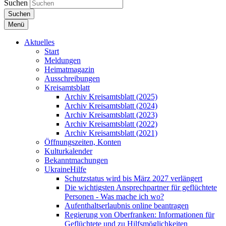
Suchen
Suchen
Menü
Aktuelles
Start
Meldungen
Heimatmagazin
Ausschreibungen
Kreisamtsblatt
Archiv Kreisamtsblatt (2025)
Archiv Kreisamtsblatt (2024)
Archiv Kreisamtsblatt (2023)
Archiv Kreisamtsblatt (2022)
Archiv Kreisamtsblatt (2021)
Öffnungszeiten, Konten
Kulturkalender
Bekanntmachungen
UkraineHilfe
Schutzstatus wird bis März 2027 verlängert
Die wichtigsten Ansprechpartner für geflüchtete
Personen - Was mache ich wo?
Aufenthaltserlaubnis online beantragen
Regierung von Oberfranken: Informationen für
Geflüchtete und zu Hilfsmöglichkeiten