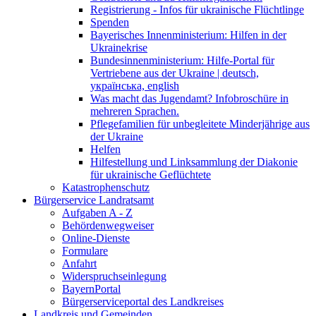
Registrierung - Infos für ukrainische Flüchtlinge
Spenden
Bayerisches Innenministerium: Hilfen in der
Ukrainekrise
Bundesinnenministerium: Hilfe-Portal für
Vertriebene aus der Ukraine | deutsch,
українська, english
Was macht das Jugendamt? Infobroschüre in
mehreren Sprachen.
Pflegefamilien für unbegleitete Minderjährige aus
der Ukraine
Helfen
Hilfestellung und Linksammlung der Diakonie
für ukrainische Geflüchtete
Katastrophenschutz
Bürgerservice Landratsamt
Aufgaben A - Z
Behördenwegweiser
Online-Dienste
Formulare
Anfahrt
Widerspruchseinlegung
BayernPortal
Bürgerserviceportal des Landkreises
Landkreis und Gemeinden