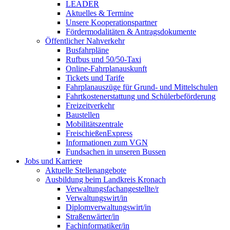
LEADER
Aktuelles & Termine
Unsere Kooperationspartner
Fördermodalitäten & Antragsdokumente
Öffentlicher Nahverkehr
Busfahrpläne
Rufbus und 50/50-Taxi
Online-Fahrplanauskunft
Tickets und Tarife
Fahrplanauszüge für Grund- und Mittelschulen
Fahrtkostenerstattung und Schülerbeförderung
Freizeitverkehr
Baustellen
Mobilitätszentrale
FreischießenExpress
Informationen zum VGN
Fundsachen in unseren Bussen
Jobs und Karriere
Aktuelle Stellenangebote
Ausbildung beim Landkreis Kronach
Verwaltungsfachangestellte/r
Verwaltungswirt/in
Diplomverwaltungswirt/in
Straßenwärter/in
Fachinformatiker/in