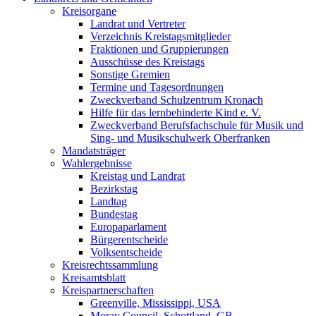
Kreisorgane
Landrat und Vertreter
Verzeichnis Kreistagsmitglieder
Fraktionen und Gruppierungen
Ausschüsse des Kreistags
Sonstige Gremien
Termine und Tagesordnungen
Zweckverband Schulzentrum Kronach
Hilfe für das lernbehinderte Kind e. V.
Zweckverband Berufsfachschule für Musik und
Sing- und Musikschulwerk Oberfranken
Mandatsträger
Wahlergebnisse
Kreistag und Landrat
Bezirkstag
Landtag
Bundestag
Europaparlament
Bürgerentscheide
Volksentscheide
Kreisrechtssammlung
Kreisamtsblatt
Kreispartnerschaften
Greenville, Mississippi, USA
Moray Council, Schottland, GB