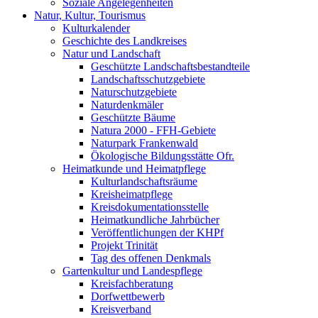
Soziale Angelegenheiten
Natur, Kultur, Tourismus
Kulturkalender
Geschichte des Landkreises
Natur und Landschaft
Geschützte Landschaftsbestandteile
Landschaftsschutzgebiete
Naturschutzgebiete
Naturdenkmäler
Geschützte Bäume
Natura 2000 - FFH-Gebiete
Naturpark Frankenwald
Ökologische Bildungsstätte Ofr.
Heimatkunde und Heimatpflege
Kulturlandschaftsräume
Kreisheimatpflege
Kreisdokumentationsstelle
Heimatkundliche Jahrbücher
Veröffentlichungen der KHPf
Projekt Trinität
Tag des offenen Denkmals
Gartenkultur und Landespflege
Kreisfachberatung
Dorfwettbewerb
Kreisverband