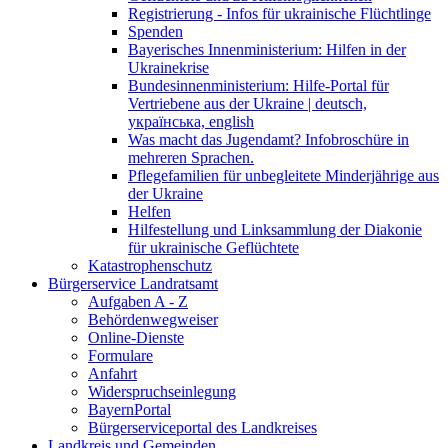
Registrierung - Infos für ukrainische Flüchtlinge
Spenden
Bayerisches Innenministerium: Hilfen in der
Ukrainekrise
Bundesinnenministerium: Hilfe-Portal für
Vertriebene aus der Ukraine | deutsch,
українська, english
Was macht das Jugendamt? Infobroschüre in
mehreren Sprachen.
Pflegefamilien für unbegleitete Minderjährige aus
der Ukraine
Helfen
Hilfestellung und Linksammlung der Diakonie
für ukrainische Geflüchtete
Katastrophenschutz
Bürgerservice Landratsamt
Aufgaben A - Z
Behördenwegweiser
Online-Dienste
Formulare
Anfahrt
Widerspruchseinlegung
BayernPortal
Bürgerserviceportal des Landkreises
Landkreis und Gemeinden