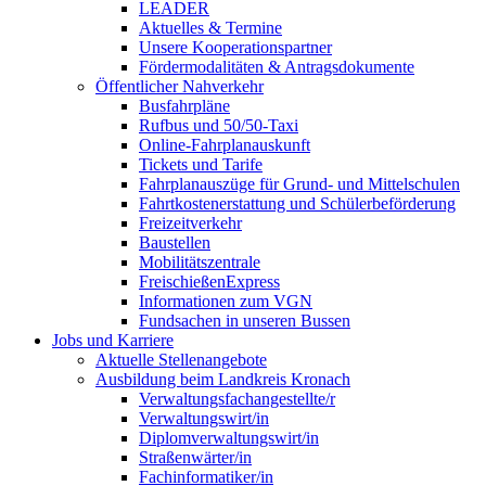
LEADER
Aktuelles & Termine
Unsere Kooperationspartner
Fördermodalitäten & Antragsdokumente
Öffentlicher Nahverkehr
Busfahrpläne
Rufbus und 50/50-Taxi
Online-Fahrplanauskunft
Tickets und Tarife
Fahrplanauszüge für Grund- und Mittelschulen
Fahrtkostenerstattung und Schülerbeförderung
Freizeitverkehr
Baustellen
Mobilitätszentrale
FreischießenExpress
Informationen zum VGN
Fundsachen in unseren Bussen
Jobs und Karriere
Aktuelle Stellenangebote
Ausbildung beim Landkreis Kronach
Verwaltungsfachangestellte/r
Verwaltungswirt/in
Diplomverwaltungswirt/in
Straßenwärter/in
Fachinformatiker/in