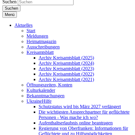
Suchen
Suchen
Menü
Aktuelles
Start
Meldungen
Heimatmagazin
Ausschreibungen
Kreisamtsblatt
Archiv Kreisamtsblatt (2025)
Archiv Kreisamtsblatt (2024)
Archiv Kreisamtsblatt (2023)
Archiv Kreisamtsblatt (2022)
Archiv Kreisamtsblatt (2021)
Öffnungszeiten, Konten
Kulturkalender
Bekanntmachungen
UkraineHilfe
Schutzstatus wird bis März 2027 verlängert
Die wichtigsten Ansprechpartner für geflüchtete
Personen - Was mache ich wo?
Aufenthaltserlaubnis online beantragen
Regierung von Oberfranken: Informationen für
Geflüchtete und zu Hilfsmöglichkeiten