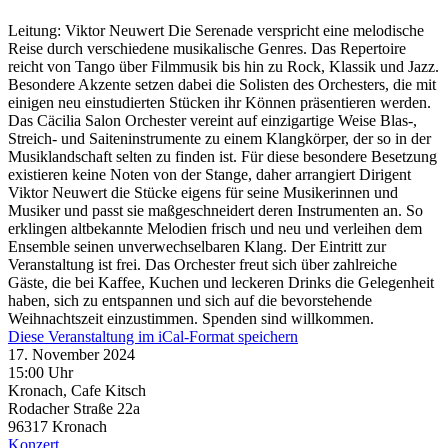
Leitung: Viktor Neuwert Die Serenade verspricht eine melodische
Reise durch verschiedene musikalische Genres. Das Repertoire
reicht von Tango über Filmmusik bis hin zu Rock, Klassik und Jazz.
Besondere Akzente setzen dabei die Solisten des Orchesters, die mit
einigen neu einstudierten Stücken ihr Können präsentieren werden.
Das Cäcilia Salon Orchester vereint auf einzigartige Weise Blas-,
Streich- und Saiteninstrumente zu einem Klangkörper, der so in der
Musiklandschaft selten zu finden ist. Für diese besondere Besetzung
existieren keine Noten von der Stange, daher arrangiert Dirigent
Viktor Neuwert die Stücke eigens für seine Musikerinnen und
Musiker und passt sie maßgeschneidert deren Instrumenten an. So
erklingen altbekannte Melodien frisch und neu und verleihen dem
Ensemble seinen unverwechselbaren Klang. Der Eintritt zur
Veranstaltung ist frei. Das Orchester freut sich über zahlreiche
Gäste, die bei Kaffee, Kuchen und leckeren Drinks die Gelegenheit
haben, sich zu entspannen und sich auf die bevorstehende
Weihnachtszeit einzustimmen. Spenden sind willkommen.
Diese Veranstaltung im iCal-Format speichern
17. November 2024
15:00 Uhr
Kronach, Cafe Kitsch
Rodacher Straße 22a
96317
Kronach
Konzert