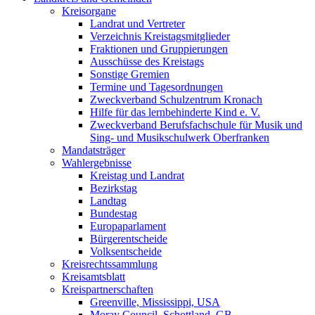
Kreisorgane
Landrat und Vertreter
Verzeichnis Kreistagsmitglieder
Fraktionen und Gruppierungen
Ausschüsse des Kreistags
Sonstige Gremien
Termine und Tagesordnungen
Zweckverband Schulzentrum Kronach
Hilfe für das lernbehinderte Kind e. V.
Zweckverband Berufsfachschule für Musik und
Sing- und Musikschulwerk Oberfranken
Mandatsträger
Wahlergebnisse
Kreistag und Landrat
Bezirkstag
Landtag
Bundestag
Europaparlament
Bürgerentscheide
Volksentscheide
Kreisrechtssammlung
Kreisamtsblatt
Kreispartnerschaften
Greenville, Mississippi, USA
Moray Council, Schottland, GB