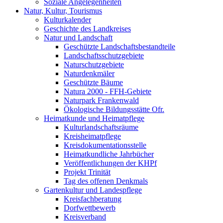
Soziale Angelegenheiten
Natur, Kultur, Tourismus
Kulturkalender
Geschichte des Landkreises
Natur und Landschaft
Geschützte Landschaftsbestandteile
Landschaftsschutzgebiete
Naturschutzgebiete
Naturdenkmäler
Geschützte Bäume
Natura 2000 - FFH-Gebiete
Naturpark Frankenwald
Ökologische Bildungsstätte Ofr.
Heimatkunde und Heimatpflege
Kulturlandschaftsräume
Kreisheimatpflege
Kreisdokumentationsstelle
Heimatkundliche Jahrbücher
Veröffentlichungen der KHPf
Projekt Trinität
Tag des offenen Denkmals
Gartenkultur und Landespflege
Kreisfachberatung
Dorfwettbewerb
Kreisverband