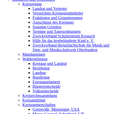
Kreisorgane
Landrat und Vertreter
Verzeichnis Kreistagsmitglieder
Fraktionen und Gruppierungen
Ausschüsse des Kreistags
Sonstige Gremien
Termine und Tagesordnungen
Zweckverband Schulzentrum Kronach
Hilfe für das lernbehinderte Kind e. V.
Zweckverband Berufsfachschule für Musik und
Sing- und Musikschulwerk Oberfranken
Mandatsträger
Wahlergebnisse
Kreistag und Landrat
Bezirkstag
Landtag
Bundestag
Europaparlament
Bürgerentscheide
Volksentscheide
Kreisrechtssammlung
Kreisamtsblatt
Kreispartnerschaften
Greenville, Mississippi, USA
Moray Council, Schottland, GB