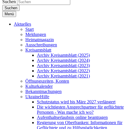
Suchen
Suchen
Menü
Aktuelles
Start
Meldungen
Heimatmagazin
Ausschreibungen
Kreisamtsblatt
Archiv Kreisamtsblatt (2025)
Archiv Kreisamtsblatt (2024)
Archiv Kreisamtsblatt (2023)
Archiv Kreisamtsblatt (2022)
Archiv Kreisamtsblatt (2021)
Öffnungszeiten, Konten
Kulturkalender
Bekanntmachungen
UkraineHilfe
Schutzstatus wird bis März 2027 verlängert
Die wichtigsten Ansprechpartner für geflüchtete
Personen - Was mache ich wo?
Aufenthaltserlaubnis online beantragen
Regierung von Oberfranken: Informationen für
Geflüchtete und zu Hilfsmöglichkeiten