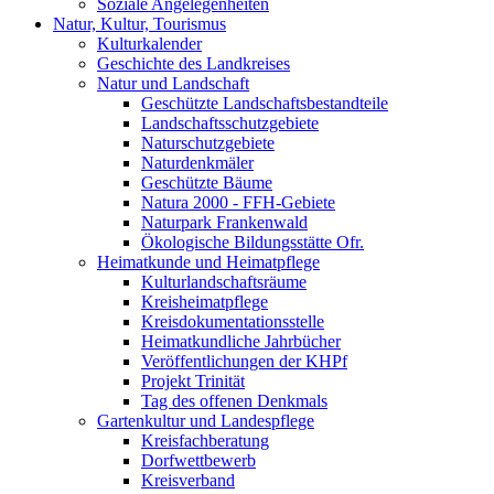
Soziale Angelegenheiten
Natur, Kultur, Tourismus
Kulturkalender
Geschichte des Landkreises
Natur und Landschaft
Geschützte Landschaftsbestandteile
Landschaftsschutzgebiete
Naturschutzgebiete
Naturdenkmäler
Geschützte Bäume
Natura 2000 - FFH-Gebiete
Naturpark Frankenwald
Ökologische Bildungsstätte Ofr.
Heimatkunde und Heimatpflege
Kulturlandschaftsräume
Kreisheimatpflege
Kreisdokumentationsstelle
Heimatkundliche Jahrbücher
Veröffentlichungen der KHPf
Projekt Trinität
Tag des offenen Denkmals
Gartenkultur und Landespflege
Kreisfachberatung
Dorfwettbewerb
Kreisverband