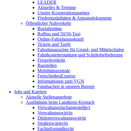
LEADER
Aktuelles & Termine
Unsere Kooperationspartner
Fördermodalitäten & Antragsdokumente
Öffentlicher Nahverkehr
Busfahrpläne
Rufbus und 50/50-Taxi
Online-Fahrplanauskunft
Tickets und Tarife
Fahrplanauszüge für Grund- und Mittelschulen
Fahrtkostenerstattung und Schülerbeförderung
Freizeitverkehr
Baustellen
Mobilitätszentrale
FreischießenExpress
Informationen zum VGN
Fundsachen in unseren Bussen
Jobs und Karriere
Aktuelle Stellenangebote
Ausbildung beim Landkreis Kronach
Verwaltungsfachangestellte/r
Verwaltungswirt/in
Diplomverwaltungswirt/in
Straßenwärter/in
Fachinformatiker/in