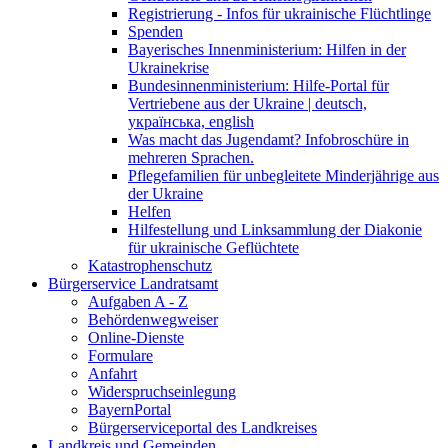
Registrierung - Infos für ukrainische Flüchtlinge
Spenden
Bayerisches Innenministerium: Hilfen in der
Ukrainekrise
Bundesinnenministerium: Hilfe-Portal für
Vertriebene aus der Ukraine | deutsch,
українська, english
Was macht das Jugendamt? Infobroschüre in
mehreren Sprachen.
Pflegefamilien für unbegleitete Minderjährige aus
der Ukraine
Helfen
Hilfestellung und Linksammlung der Diakonie
für ukrainische Geflüchtete
Katastrophenschutz
Bürgerservice Landratsamt
Aufgaben A - Z
Behördenwegweiser
Online-Dienste
Formulare
Anfahrt
Widerspruchseinlegung
BayernPortal
Bürgerserviceportal des Landkreises
Landkreis und Gemeinden