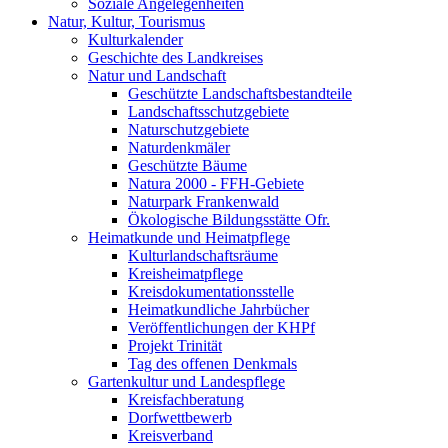
Soziale Angelegenheiten
Natur, Kultur, Tourismus
Kulturkalender
Geschichte des Landkreises
Natur und Landschaft
Geschützte Landschaftsbestandteile
Landschaftsschutzgebiete
Naturschutzgebiete
Naturdenkmäler
Geschützte Bäume
Natura 2000 - FFH-Gebiete
Naturpark Frankenwald
Ökologische Bildungsstätte Ofr.
Heimatkunde und Heimatpflege
Kulturlandschaftsräume
Kreisheimatpflege
Kreisdokumentationsstelle
Heimatkundliche Jahrbücher
Veröffentlichungen der KHPf
Projekt Trinität
Tag des offenen Denkmals
Gartenkultur und Landespflege
Kreisfachberatung
Dorfwettbewerb
Kreisverband