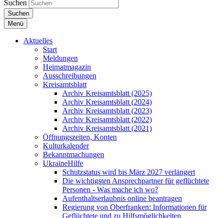
Suchen
Suchen
Menü
Aktuelles
Start
Meldungen
Heimatmagazin
Ausschreibungen
Kreisamtsblatt
Archiv Kreisamtsblatt (2025)
Archiv Kreisamtsblatt (2024)
Archiv Kreisamtsblatt (2023)
Archiv Kreisamtsblatt (2022)
Archiv Kreisamtsblatt (2021)
Öffnungszeiten, Konten
Kulturkalender
Bekanntmachungen
UkraineHilfe
Schutzstatus wird bis März 2027 verlängert
Die wichtigsten Ansprechpartner für geflüchtete
Personen - Was mache ich wo?
Aufenthaltserlaubnis online beantragen
Regierung von Oberfranken: Informationen für
Geflüchtete und zu Hilfsmöglichkeiten