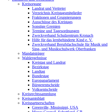
Kreisorgane
Landrat und Vertreter
Verzeichnis Kreistagsmitglieder
Fraktionen und Gruppierungen
Ausschüsse des Kreistags
Sonstige Gremien
Termine und Tagesordnungen
Zweckverband Schulzentrum Kronach
Hilfe für das lernbehinderte Kind e. V.
Zweckverband Berufsfachschule für Musik und
Sing- und Musikschulwerk Oberfranken
Mandatsträger
Wahlergebnisse
Kreistag und Landrat
Bezirkstag
Landtag
Bundestag
Europaparlament
Bürgerentscheide
Volksentscheide
Kreisrechtssammlung
Kreisamtsblatt
Kreispartnerschaften
Greenville, Mississippi, USA
Moray Council, Schottland, GB