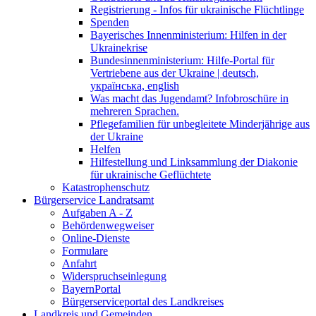
Registrierung - Infos für ukrainische Flüchtlinge
Spenden
Bayerisches Innenministerium: Hilfen in der
Ukrainekrise
Bundesinnenministerium: Hilfe-Portal für
Vertriebene aus der Ukraine | deutsch,
українська, english
Was macht das Jugendamt? Infobroschüre in
mehreren Sprachen.
Pflegefamilien für unbegleitete Minderjährige aus
der Ukraine
Helfen
Hilfestellung und Linksammlung der Diakonie
für ukrainische Geflüchtete
Katastrophenschutz
Bürgerservice Landratsamt
Aufgaben A - Z
Behördenwegweiser
Online-Dienste
Formulare
Anfahrt
Widerspruchseinlegung
BayernPortal
Bürgerserviceportal des Landkreises
Landkreis und Gemeinden