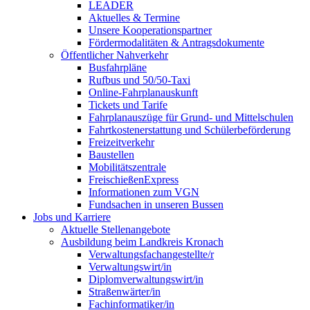
LEADER
Aktuelles & Termine
Unsere Kooperationspartner
Fördermodalitäten & Antragsdokumente
Öffentlicher Nahverkehr
Busfahrpläne
Rufbus und 50/50-Taxi
Online-Fahrplanauskunft
Tickets und Tarife
Fahrplanauszüge für Grund- und Mittelschulen
Fahrtkostenerstattung und Schülerbeförderung
Freizeitverkehr
Baustellen
Mobilitätszentrale
FreischießenExpress
Informationen zum VGN
Fundsachen in unseren Bussen
Jobs und Karriere
Aktuelle Stellenangebote
Ausbildung beim Landkreis Kronach
Verwaltungsfachangestellte/r
Verwaltungswirt/in
Diplomverwaltungswirt/in
Straßenwärter/in
Fachinformatiker/in