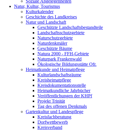
Soziale Angelegenheiten
Natur, Kultur, Tourismus
Kulturkalender
Geschichte des Landkreises
Natur und Landschaft
Geschützte Landschaftsbestandteile
Landschaftsschutzgebiete
Naturschutzgebiete
Naturdenkmäler
Geschützte Bäume
Natura 2000 - FFH-Gebiete
Naturpark Frankenwald
Ökologische Bildungsstätte Ofr.
Heimatkunde und Heimatpflege
Kulturlandschaftsräume
Kreisheimatpflege
Kreisdokumentationsstelle
Heimatkundliche Jahrbücher
Veröffentlichungen der KHPf
Projekt Trinität
Tag des offenen Denkmals
Gartenkultur und Landespflege
Kreisfachberatung
Dorfwettbewerb
Kreisverband