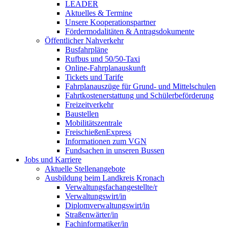
LEADER
Aktuelles & Termine
Unsere Kooperationspartner
Fördermodalitäten & Antragsdokumente
Öffentlicher Nahverkehr
Busfahrpläne
Rufbus und 50/50-Taxi
Online-Fahrplanauskunft
Tickets und Tarife
Fahrplanauszüge für Grund- und Mittelschulen
Fahrtkostenerstattung und Schülerbeförderung
Freizeitverkehr
Baustellen
Mobilitätszentrale
FreischießenExpress
Informationen zum VGN
Fundsachen in unseren Bussen
Jobs und Karriere
Aktuelle Stellenangebote
Ausbildung beim Landkreis Kronach
Verwaltungsfachangestellte/r
Verwaltungswirt/in
Diplomverwaltungswirt/in
Straßenwärter/in
Fachinformatiker/in