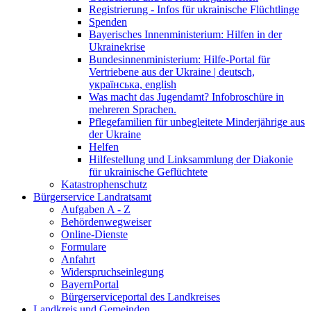
Registrierung - Infos für ukrainische Flüchtlinge
Spenden
Bayerisches Innenministerium: Hilfen in der
Ukrainekrise
Bundesinnenministerium: Hilfe-Portal für
Vertriebene aus der Ukraine | deutsch,
українська, english
Was macht das Jugendamt? Infobroschüre in
mehreren Sprachen.
Pflegefamilien für unbegleitete Minderjährige aus
der Ukraine
Helfen
Hilfestellung und Linksammlung der Diakonie
für ukrainische Geflüchtete
Katastrophenschutz
Bürgerservice Landratsamt
Aufgaben A - Z
Behördenwegweiser
Online-Dienste
Formulare
Anfahrt
Widerspruchseinlegung
BayernPortal
Bürgerserviceportal des Landkreises
Landkreis und Gemeinden