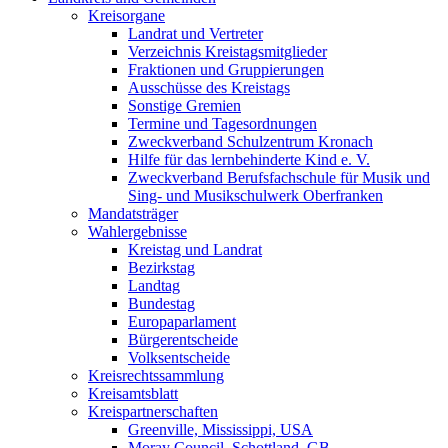
Kreisorgane
Landrat und Vertreter
Verzeichnis Kreistagsmitglieder
Fraktionen und Gruppierungen
Ausschüsse des Kreistags
Sonstige Gremien
Termine und Tagesordnungen
Zweckverband Schulzentrum Kronach
Hilfe für das lernbehinderte Kind e. V.
Zweckverband Berufsfachschule für Musik und
Sing- und Musikschulwerk Oberfranken
Mandatsträger
Wahlergebnisse
Kreistag und Landrat
Bezirkstag
Landtag
Bundestag
Europaparlament
Bürgerentscheide
Volksentscheide
Kreisrechtssammlung
Kreisamtsblatt
Kreispartnerschaften
Greenville, Mississippi, USA
Moray Council, Schottland, GB