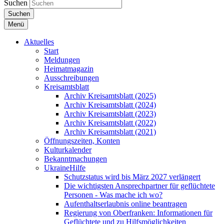
Suchen
Suchen
Menü
Aktuelles
Start
Meldungen
Heimatmagazin
Ausschreibungen
Kreisamtsblatt
Archiv Kreisamtsblatt (2025)
Archiv Kreisamtsblatt (2024)
Archiv Kreisamtsblatt (2023)
Archiv Kreisamtsblatt (2022)
Archiv Kreisamtsblatt (2021)
Öffnungszeiten, Konten
Kulturkalender
Bekanntmachungen
UkraineHilfe
Schutzstatus wird bis März 2027 verlängert
Die wichtigsten Ansprechpartner für geflüchtete
Personen - Was mache ich wo?
Aufenthaltserlaubnis online beantragen
Regierung von Oberfranken: Informationen für
Geflüchtete und zu Hilfsmöglichkeiten