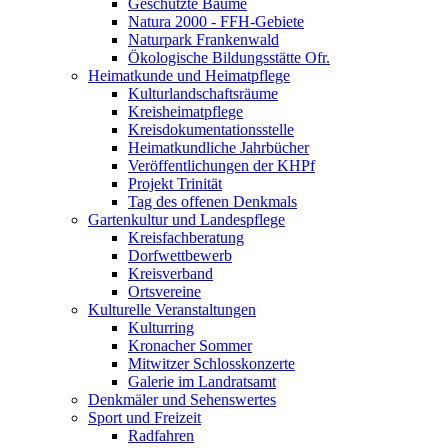
Geschützte Bäume
Natura 2000 - FFH-Gebiete
Naturpark Frankenwald
Ökologische Bildungsstätte Ofr.
Heimatkunde und Heimatpflege
Kulturlandschaftsräume
Kreisheimatpflege
Kreisdokumentationsstelle
Heimatkundliche Jahrbücher
Veröffentlichungen der KHPf
Projekt Trinität
Tag des offenen Denkmals
Gartenkultur und Landespflege
Kreisfachberatung
Dorfwettbewerb
Kreisverband
Ortsvereine
Kulturelle Veranstaltungen
Kulturring
Kronacher Sommer
Mitwitzer Schlosskonzerte
Galerie im Landratsamt
Denkmäler und Sehenswertes
Sport und Freizeit
Radfahren