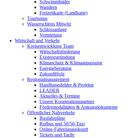
Schwimmbäder
Wandern
Freizeitkarte (Landkarte)
Tourismus
Wasserschloss Mitwitz
Schlossanlage
Vermietung
Wirtschaft und Verkehr
Kreisentwicklung Team
Wirtschaftsförderung
Existenzgründung
Klimaschutz & Klimaanpassung
Energieberatung
ZukunftHolz
Regionalmanagement
Handlungsfelder & Projekte
LEADER
Aktuelles & Termine
Unsere Kooperationspartner
Fördermodalitäten & Antragsdokumente
Öffentlicher Nahverkehr
Busfahrpläne
Rufbus und 50/50-Taxi
Online-Fahrplanauskunft
Tickets und Tarife