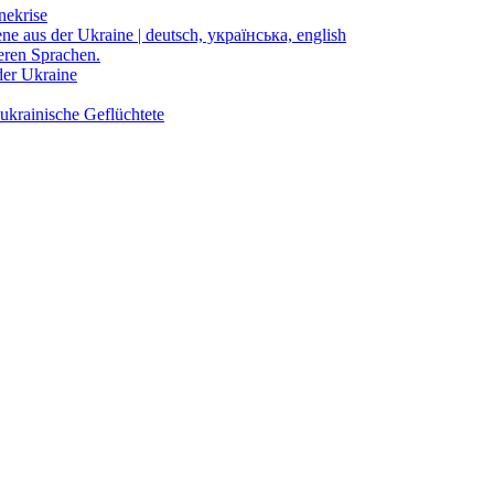
nekrise
ene aus der Ukraine | deutsch, українська, english
eren Sprachen.
der Ukraine
ukrainische Geflüchtete