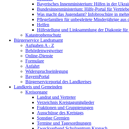
Bayerisches Innenministerium: Hilfen in der Ukrai
Bundesinnenministerium: Hilfe-Portal für Vertrieb
Was macht das Jugendamt? Infobroschüre in mehr
Pflegefamilien für unbegleitete Minderjährige aus 
Helfen
Hilfestellung und Linksammlung der Diakonie für 
Katastrophenschutz
Bürgerservice Landratsamt
Aufgaben A - Z
Behördenwegweiser
Online-Dienste
Formulare
Anfahrt
Widerspruchseinlegung
BayernPortal
Bürgerserviceportal des Landkreises
Landkreis und Gemeinden
Kreisorgane
Landrat und Vertreter
Verzeichnis Kreistagsmitglieder
Fraktionen und Gruppierungen
Ausschüsse des Kreistags
Sonstige Gremien
Termine und Tagesordnungen
Zweckverband Schulzentrum Kronach