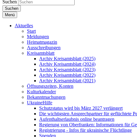
Suchen
Suchen
Menü
Aktuelles
Start
Meldungen
Heimatmagazin
Ausschreibungen
Kreisamtsblatt
Archiv Kreisamtsblatt (2025)
Archiv Kreisamtsblatt (2024)
Archiv Kreisamtsblatt (2023)
Archiv Kreisamtsblatt (2022)
Archiv Kreisamtsblatt (2021)
Öffnungszeiten, Konten
Kulturkalender
Bekanntmachungen
UkraineHilfe
Schutzstatus wird bis März 2027 verlängert
Die wichtigsten Ansprechpartner für geflüchtete 
Aufenthaltserlaubnis online beantragen
Regierung von Oberfranken: Informationen für Gef
Registrierung - Infos für ukrainische Flüchtlinge
Spenden