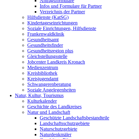
Antragsformulare
Infos und Formulare für Partner
Verzeichnis der Partner
Hilfsdienste (KatSG)
Kindertageseinrichtungen
Soziale Einrichtungen, Hilfsdienste
Frankenwaldklinik
Gesundheitsamt
Gesundheitsfinder
Gesundheitsregion plus
Gleichstellungsstelle
Jobcenter Landkreis Kronach
Medienzentrum
Kreisbibliothek
Kreisjugendamt
Schwangerenberatung
Soziale Angelegenheiten
Natur, Kultur, Tourismus
Kulturkalender
Geschichte des Landkreises
Natur und Landschaft
Geschützte Landschaftsbestandteile
Landschaftsschutzgebiete
Naturschutzgebiete
Naturdenkmäler