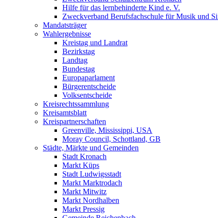
Hilfe für das lernbehinderte Kind e. V.
Zweckverband Berufsfachschule für Musik und S
Mandatsträger
Wahlergebnisse
Kreistag und Landrat
Bezirkstag
Landtag
Bundestag
Europaparlament
Bürgerentscheide
Volksentscheide
Kreisrechtssammlung
Kreisamtsblatt
Kreispartnerschaften
Greenville, Mississippi, USA
Moray Council, Schottland, GB
Städte, Märkte und Gemeinden
Stadt Kronach
Markt Küps
Stadt Ludwigsstadt
Markt Marktrodach
Markt Mitwitz
Markt Nordhalben
Markt Pressig
Gemeinde Reichenbach