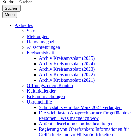
Suchen
Suchen
Menü
Aktuelles
Start
Meldungen
Heimatmagazin
Ausschreibungen
Kreisamtsblatt
Archiv Kreisamtsblatt (2025)
Archiv Kreisamtsblatt (2024)
Archiv Kreisamtsblatt (2023)
Archiv Kreisamtsblatt (2022)
Archiv Kreisamtsblatt (2021)
Öffnungszeiten, Konten
Kulturkalender
Bekanntmachungen
UkraineHilfe
Schutzstatus wird bis März 2027 verlängert
Die wichtigsten Ansprechpartner für geflüchtete
Personen - Was mache ich wo?
Aufenthaltserlaubnis online beantragen
Regierung von Oberfranken: Informationen für
Geflüchtete und zu Hilfsmöglichkeiten