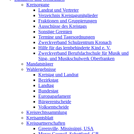
Kreisorgane
Landrat und Vertreter
Verzeichnis Kreistagsmitglieder
Fraktionen und Gruppierungen
Ausschüsse des Kreistags
Sonstige Gremien
Termine und Tagesordnungen
Zweckverband Schulzentrum Kronach
Hilfe für das lernbehinderte Kind e. V.
Zweckverband Berufsfachschule für Musik und
Sing- und Musikschulwerk Oberfranken
Mandatsträger
Wahlergebnisse
Kreistag und Landrat
Bezirkstag
Landtag
Bundestag
Europaparlament
Bürgerentscheide
Volksentscheide
Kreisrechtssammlung
Kreisamtsblatt
Kreispartnerschaften
Greenville, Mississippi, USA
Moray Council, Schottland, GB