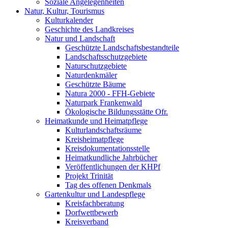
Soziale Angelegenheiten
Natur, Kultur, Tourismus
Kulturkalender
Geschichte des Landkreises
Natur und Landschaft
Geschützte Landschaftsbestandteile
Landschaftsschutzgebiete
Naturschutzgebiete
Naturdenkmäler
Geschützte Bäume
Natura 2000 - FFH-Gebiete
Naturpark Frankenwald
Ökologische Bildungsstätte Ofr.
Heimatkunde und Heimatpflege
Kulturlandschaftsräume
Kreisheimatpflege
Kreisdokumentationsstelle
Heimatkundliche Jahrbücher
Veröffentlichungen der KHPf
Projekt Trinität
Tag des offenen Denkmals
Gartenkultur und Landespflege
Kreisfachberatung
Dorfwettbewerb
Kreisverband