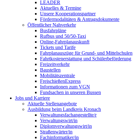
LEADER
Aktuelles & Termine
Unsere Kooperationspartner
Fördermodalitäten & Antragsdokumente
Öffentlicher Nahverkehr
Busfahrpläne
Rufbus und 50/50-Taxi
Online-Fahrplanauskunft
Tickets und Tarife
Fahrplanauszüge für Grund- und Mittelschulen
Fahrtkostenerstattung und Schülerbeförderung
Freizeitverkehr
Baustellen
Mobilitätszentrale
FreischießenExpress
Informationen zum VGN
Fundsachen in unseren Bussen
Jobs und Karriere
Aktuelle Stellenangebote
Ausbildung beim Landkreis Kronach
Verwaltungsfachangestellte/r
Verwaltungswirt/in
Diplomverwaltungswirt/in
Straßenwärter/in
Fachinformatiker/in