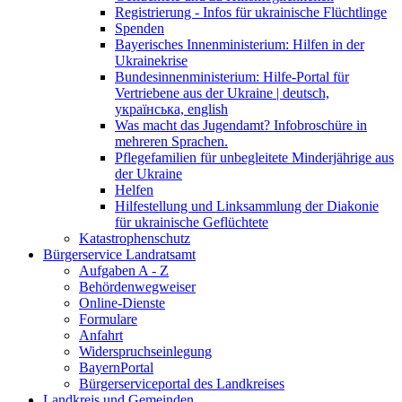
Registrierung - Infos für ukrainische Flüchtlinge
Spenden
Bayerisches Innenministerium: Hilfen in der
Ukrainekrise
Bundesinnenministerium: Hilfe-Portal für
Vertriebene aus der Ukraine | deutsch,
українська, english
Was macht das Jugendamt? Infobroschüre in
mehreren Sprachen.
Pflegefamilien für unbegleitete Minderjährige aus
der Ukraine
Helfen
Hilfestellung und Linksammlung der Diakonie
für ukrainische Geflüchtete
Katastrophenschutz
Bürgerservice Landratsamt
Aufgaben A - Z
Behördenwegweiser
Online-Dienste
Formulare
Anfahrt
Widerspruchseinlegung
BayernPortal
Bürgerserviceportal des Landkreises
Landkreis und Gemeinden