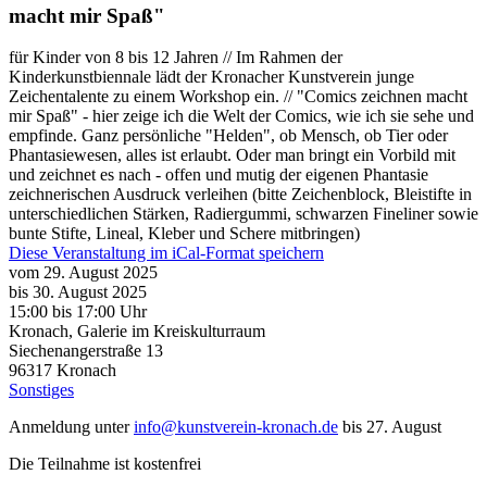
macht mir Spaß"
für Kinder von 8 bis 12 Jahren // Im Rahmen der
Kinderkunstbiennale lädt der Kronacher Kunstverein junge
Zeichentalente zu einem Workshop ein. // "Comics zeichnen macht
mir Spaß" - hier zeige ich die Welt der Comics, wie ich sie sehe und
empfinde. Ganz persönliche "Helden", ob Mensch, ob Tier oder
Phantasiewesen, alles ist erlaubt. Oder man bringt ein Vorbild mit
und zeichnet es nach - offen und mutig der eigenen Phantasie
zeichnerischen Ausdruck verleihen (bitte Zeichenblock, Bleistifte in
unterschiedlichen Stärken, Radiergummi, schwarzen Fineliner sowie
bunte Stifte, Lineal, Kleber und Schere mitbringen)
Diese Veranstaltung im iCal-Format speichern
vom 29. August 2025
bis 30. August 2025
15:00
bis
17:00 Uhr
Kronach, Galerie im Kreiskulturraum
Siechenangerstraße 13
96317
Kronach
Sonstiges
Anmeldung unter
info@kunstverein-kronach.de
bis 27. August
Die Teilnahme ist kostenfrei