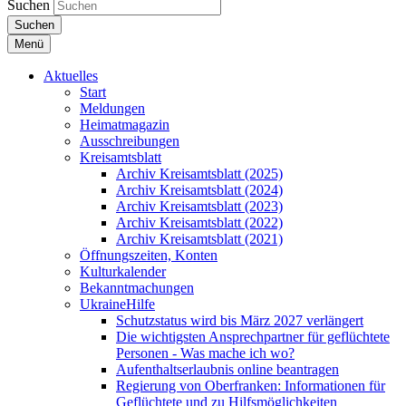
Suchen
Suchen
Menü
Aktuelles
Start
Meldungen
Heimatmagazin
Ausschreibungen
Kreisamtsblatt
Archiv Kreisamtsblatt (2025)
Archiv Kreisamtsblatt (2024)
Archiv Kreisamtsblatt (2023)
Archiv Kreisamtsblatt (2022)
Archiv Kreisamtsblatt (2021)
Öffnungszeiten, Konten
Kulturkalender
Bekanntmachungen
UkraineHilfe
Schutzstatus wird bis März 2027 verlängert
Die wichtigsten Ansprechpartner für geflüchtete
Personen - Was mache ich wo?
Aufenthaltserlaubnis online beantragen
Regierung von Oberfranken: Informationen für
Geflüchtete und zu Hilfsmöglichkeiten