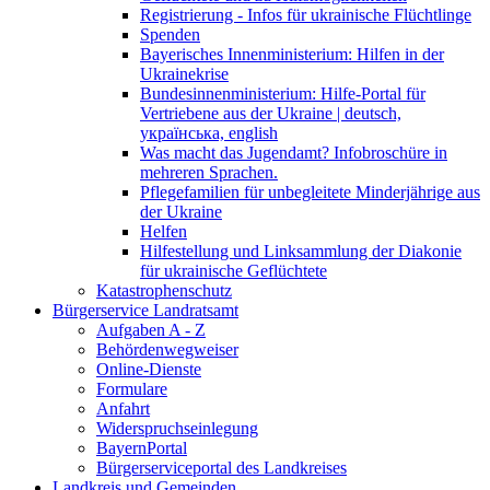
Registrierung - Infos für ukrainische Flüchtlinge
Spenden
Bayerisches Innenministerium: Hilfen in der
Ukrainekrise
Bundesinnenministerium: Hilfe-Portal für
Vertriebene aus der Ukraine | deutsch,
українська, english
Was macht das Jugendamt? Infobroschüre in
mehreren Sprachen.
Pflegefamilien für unbegleitete Minderjährige aus
der Ukraine
Helfen
Hilfestellung und Linksammlung der Diakonie
für ukrainische Geflüchtete
Katastrophenschutz
Bürgerservice Landratsamt
Aufgaben A - Z
Behördenwegweiser
Online-Dienste
Formulare
Anfahrt
Widerspruchseinlegung
BayernPortal
Bürgerserviceportal des Landkreises
Landkreis und Gemeinden