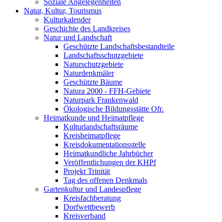
Soziale Angelegenheiten
Natur, Kultur, Tourismus
Kulturkalender
Geschichte des Landkreises
Natur und Landschaft
Geschützte Landschaftsbestandteile
Landschaftsschutzgebiete
Naturschutzgebiete
Naturdenkmäler
Geschützte Bäume
Natura 2000 - FFH-Gebiete
Naturpark Frankenwald
Ökologische Bildungsstätte Ofr.
Heimatkunde und Heimatpflege
Kulturlandschaftsräume
Kreisheimatpflege
Kreisdokumentationsstelle
Heimatkundliche Jahrbücher
Veröffentlichungen der KHPf
Projekt Trinität
Tag des offenen Denkmals
Gartenkultur und Landespflege
Kreisfachberatung
Dorfwettbewerb
Kreisverband