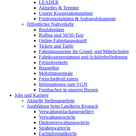
LEADER
Aktuelles & Termine
Unsere Kooperationspartner
Fördermodalitäten & Antragsdokumente
Öffentlicher Nahverkehr
Busfahrpläne
Rufbus und 50/50-Taxi
Online-Fahrplanauskunft
Tickets und Tarife
Fahrplanauszüge für Grund- und Mittelschulen
Fahrtkostenerstattung und Schülerbeförderung
Freizeitverkehr
Baustellen
Mobilitätszentrale
FreischießenExpress
Informationen zum VGN
Fundsachen in unseren Bussen
Jobs und Karriere
Aktuelle Stellenangebote
Ausbildung beim Landkreis Kronach
Verwaltungsfachangestellte/r
Verwaltungswirt/in
Diplomverwaltungswirt/in
Straßenwärter/in
Fachinformatiker/in