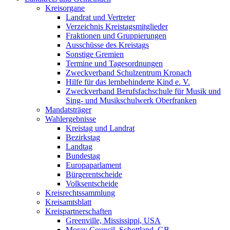
Kreisorgane
Landrat und Vertreter
Verzeichnis Kreistagsmitglieder
Fraktionen und Gruppierungen
Ausschüsse des Kreistags
Sonstige Gremien
Termine und Tagesordnungen
Zweckverband Schulzentrum Kronach
Hilfe für das lernbehinderte Kind e. V.
Zweckverband Berufsfachschule für Musik und
Sing- und Musikschulwerk Oberfranken
Mandatsträger
Wahlergebnisse
Kreistag und Landrat
Bezirkstag
Landtag
Bundestag
Europaparlament
Bürgerentscheide
Volksentscheide
Kreisrechtssammlung
Kreisamtsblatt
Kreispartnerschaften
Greenville, Mississippi, USA
Moray Council, Schottland, GB