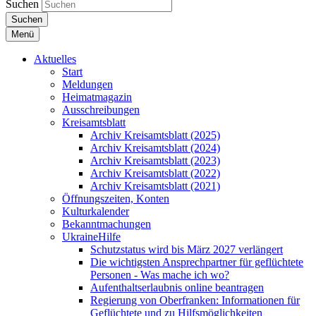
Suchen
Suchen
Menü
Aktuelles
Start
Meldungen
Heimatmagazin
Ausschreibungen
Kreisamtsblatt
Archiv Kreisamtsblatt (2025)
Archiv Kreisamtsblatt (2024)
Archiv Kreisamtsblatt (2023)
Archiv Kreisamtsblatt (2022)
Archiv Kreisamtsblatt (2021)
Öffnungszeiten, Konten
Kulturkalender
Bekanntmachungen
UkraineHilfe
Schutzstatus wird bis März 2027 verlängert
Die wichtigsten Ansprechpartner für geflüchtete
Personen - Was mache ich wo?
Aufenthaltserlaubnis online beantragen
Regierung von Oberfranken: Informationen für
Geflüchtete und zu Hilfsmöglichkeiten