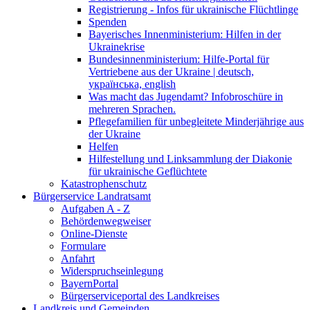
Registrierung - Infos für ukrainische Flüchtlinge
Spenden
Bayerisches Innenministerium: Hilfen in der
Ukrainekrise
Bundesinnenministerium: Hilfe-Portal für
Vertriebene aus der Ukraine | deutsch,
українська, english
Was macht das Jugendamt? Infobroschüre in
mehreren Sprachen.
Pflegefamilien für unbegleitete Minderjährige aus
der Ukraine
Helfen
Hilfestellung und Linksammlung der Diakonie
für ukrainische Geflüchtete
Katastrophenschutz
Bürgerservice Landratsamt
Aufgaben A - Z
Behördenwegweiser
Online-Dienste
Formulare
Anfahrt
Widerspruchseinlegung
BayernPortal
Bürgerserviceportal des Landkreises
Landkreis und Gemeinden