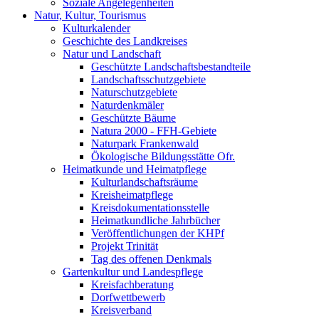
Soziale Angelegenheiten
Natur, Kultur, Tourismus
Kulturkalender
Geschichte des Landkreises
Natur und Landschaft
Geschützte Landschaftsbestandteile
Landschaftsschutzgebiete
Naturschutzgebiete
Naturdenkmäler
Geschützte Bäume
Natura 2000 - FFH-Gebiete
Naturpark Frankenwald
Ökologische Bildungsstätte Ofr.
Heimatkunde und Heimatpflege
Kulturlandschaftsräume
Kreisheimatpflege
Kreisdokumentationsstelle
Heimatkundliche Jahrbücher
Veröffentlichungen der KHPf
Projekt Trinität
Tag des offenen Denkmals
Gartenkultur und Landespflege
Kreisfachberatung
Dorfwettbewerb
Kreisverband