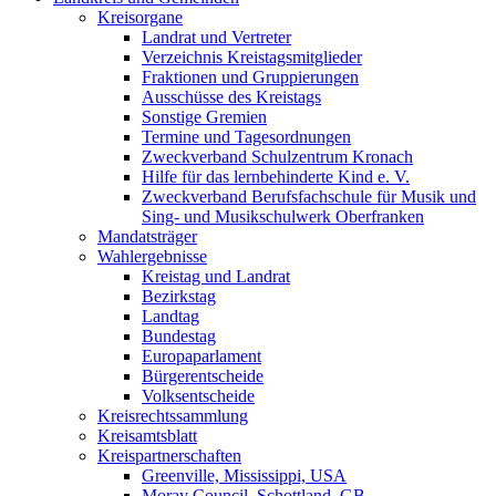
Kreisorgane
Landrat und Vertreter
Verzeichnis Kreistagsmitglieder
Fraktionen und Gruppierungen
Ausschüsse des Kreistags
Sonstige Gremien
Termine und Tagesordnungen
Zweckverband Schulzentrum Kronach
Hilfe für das lernbehinderte Kind e. V.
Zweckverband Berufsfachschule für Musik und
Sing- und Musikschulwerk Oberfranken
Mandatsträger
Wahlergebnisse
Kreistag und Landrat
Bezirkstag
Landtag
Bundestag
Europaparlament
Bürgerentscheide
Volksentscheide
Kreisrechtssammlung
Kreisamtsblatt
Kreispartnerschaften
Greenville, Mississippi, USA
Moray Council, Schottland, GB