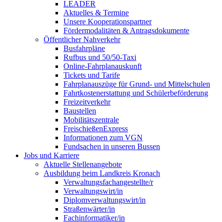
LEADER
Aktuelles & Termine
Unsere Kooperationspartner
Fördermodalitäten & Antragsdokumente
Öffentlicher Nahverkehr
Busfahrpläne
Rufbus und 50/50-Taxi
Online-Fahrplanauskunft
Tickets und Tarife
Fahrplanauszüge für Grund- und Mittelschulen
Fahrtkostenerstattung und Schülerbeförderung
Freizeitverkehr
Baustellen
Mobilitätszentrale
FreischießenExpress
Informationen zum VGN
Fundsachen in unseren Bussen
Jobs und Karriere
Aktuelle Stellenangebote
Ausbildung beim Landkreis Kronach
Verwaltungsfachangestellte/r
Verwaltungswirt/in
Diplomverwaltungswirt/in
Straßenwärter/in
Fachinformatiker/in