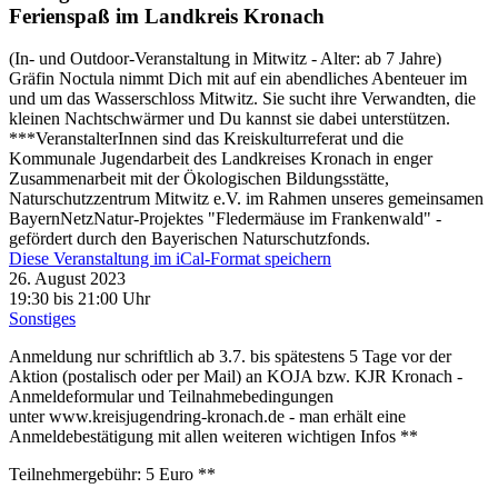
Ferienspaß im Landkreis Kronach
(In- und Outdoor-Veranstaltung in Mitwitz - Alter: ab 7 Jahre)
Gräfin Noctula nimmt Dich mit auf ein abendliches Abenteuer im
und um das Wasserschloss Mitwitz. Sie sucht ihre Verwandten, die
kleinen Nachtschwärmer und Du kannst sie dabei unterstützen.
***VeranstalterInnen sind das Kreiskulturreferat und die
Kommunale Jugendarbeit des Landkreises Kronach in enger
Zusammenarbeit mit der Ökologischen Bildungsstätte,
Naturschutzzentrum Mitwitz e.V. im Rahmen unseres gemeinsamen
BayernNetzNatur-Projektes "Fledermäuse im Frankenwald" -
gefördert durch den Bayerischen Naturschutzfonds.
Diese Veranstaltung im iCal-Format speichern
26. August 2023
19:30 bis 21:00 Uhr
Sonstiges
Anmeldung nur schriftlich ab 3.7. bis spätestens 5 Tage vor der
Aktion (postalisch oder per Mail) an KOJA bzw. KJR Kronach -
Anmeldeformular und Teilnahmebedingungen
unter www.kreisjugendring-kronach.de - man erhält eine
Anmeldebestätigung mit allen weiteren wichtigen Infos **
Teilnehmergebühr: 5 Euro **