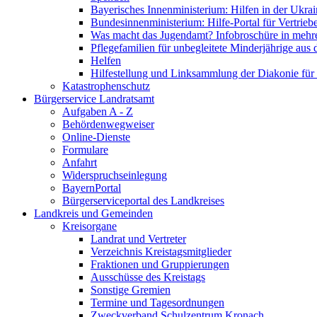
Bayerisches Innenministerium: Hilfen in der Ukrai
Bundesinnenministerium: Hilfe-Portal für Vertrieb
Was macht das Jugendamt? Infobroschüre in mehr
Pflegefamilien für unbegleitete Minderjährige aus 
Helfen
Hilfestellung und Linksammlung der Diakonie für 
Katastrophenschutz
Bürgerservice Landratsamt
Aufgaben A - Z
Behördenwegweiser
Online-Dienste
Formulare
Anfahrt
Widerspruchseinlegung
BayernPortal
Bürgerserviceportal des Landkreises
Landkreis und Gemeinden
Kreisorgane
Landrat und Vertreter
Verzeichnis Kreistagsmitglieder
Fraktionen und Gruppierungen
Ausschüsse des Kreistags
Sonstige Gremien
Termine und Tagesordnungen
Zweckverband Schulzentrum Kronach