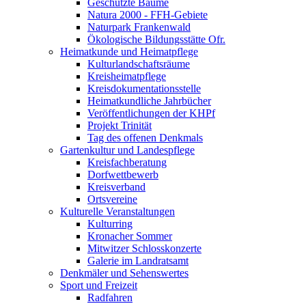
Geschützte Bäume
Natura 2000 - FFH-Gebiete
Naturpark Frankenwald
Ökologische Bildungsstätte Ofr.
Heimatkunde und Heimatpflege
Kulturlandschaftsräume
Kreisheimatpflege
Kreisdokumentationsstelle
Heimatkundliche Jahrbücher
Veröffentlichungen der KHPf
Projekt Trinität
Tag des offenen Denkmals
Gartenkultur und Landespflege
Kreisfachberatung
Dorfwettbewerb
Kreisverband
Ortsvereine
Kulturelle Veranstaltungen
Kulturring
Kronacher Sommer
Mitwitzer Schlosskonzerte
Galerie im Landratsamt
Denkmäler und Sehenswertes
Sport und Freizeit
Radfahren