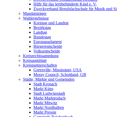
Hilfe für das lernbehinderte Kind e. V.
Zweckverband Berufsfachschule für Musik und S
Mandatsträger
Wahlergebnisse
Kreistag und Landrat
Bezirkstag
Landtag
Bundestag
Europaparlament
Bürgerentscheide
Volksentscheide
Kreisrechtssammlung
Kreisamtsblatt
Kreispartnerschaften
Greenville, Mississippi, USA
Moray Council, Schottland, GB
Städte, Märkte und Gemeinden
Stadt Kronach
Markt Küps
Stadt Ludwigsstadt
Markt Marktrodach
Markt Mitwitz
Markt Nordhalben
Markt Pressig
Gemeinde Reichenbach