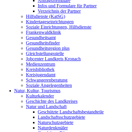
Antragsformulare
Infos und Formulare für Partner
Verzeichnis der Partner
Hilfsdienste (KatSG)
Kindertageseinrichtungen
Soziale Einrichtungen, Hilfsdienste
Frankenwaldklinik
Gesundheitsamt
Gesundheitsfinder
Gesundheitsregion plus
Gleichstellungsstelle
Jobcenter Landkreis Kronach
Medienzentrum
Kreisbibliothek
Kreisjugendamt
Schwangerenberatung
Soziale Angelegenheiten
Natur, Kultur, Tourismus
Kulturkalender
Geschichte des Landkreises
Natur und Landschaft
Geschützte Landschaftsbestandteile
Landschaftsschutzgebiete
Naturschutzgebiete
Naturdenkmäler