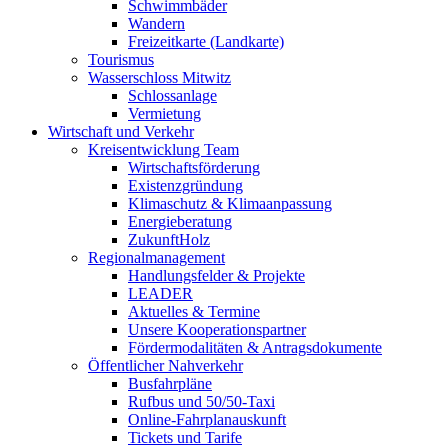
Schwimmbäder
Wandern
Freizeitkarte (Landkarte)
Tourismus
Wasserschloss Mitwitz
Schlossanlage
Vermietung
Wirtschaft und Verkehr
Kreisentwicklung Team
Wirtschaftsförderung
Existenzgründung
Klimaschutz & Klimaanpassung
Energieberatung
ZukunftHolz
Regionalmanagement
Handlungsfelder & Projekte
LEADER
Aktuelles & Termine
Unsere Kooperationspartner
Fördermodalitäten & Antragsdokumente
Öffentlicher Nahverkehr
Busfahrpläne
Rufbus und 50/50-Taxi
Online-Fahrplanauskunft
Tickets und Tarife