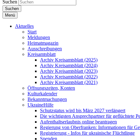
Suchen
Suchen
Menü
Aktuelles
Start
Meldungen
Heimatmagazin
Ausschreibungen
Kreisamtsblatt
Archiv Kreisamtsblatt (2025)
Archiv Kreisamtsblatt (2024)
Archiv Kreisamtsblatt (2023)
Archiv Kreisamtsblatt (2022)
Archiv Kreisamtsblatt (2021)
Öffnungszeiten, Konten
Kulturkalender
Bekanntmachungen
UkraineHilfe
Schutzstatus wird bis März 2027 verlängert
Die wichtigsten Ansprechpartner für geflüchtete 
Aufenthaltserlaubnis online beantragen
Regierung von Oberfranken: Informationen für Gef
Registrierung - Infos für ukrainische Flüchtlinge
Spenden