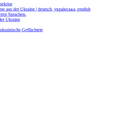
nekrise
ene aus der Ukraine | deutsch, українська, english
eren Sprachen.
der Ukraine
ukrainische Geflüchtete