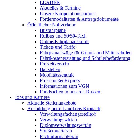
LEADER
Aktuelles & Termine
Unsere Kooperationspartner
Fördermodalitäten & Antragsdokumente
Öffentlicher Nahverkehr
Busfahrpläne
Rufbus und 50/50-Taxi
Online-Fahrplanauskunft
Tickets und Tarife
Fahrplanauszüge für Grund- und Mittelschulen
Fahrtkostenerstattung und Schülerbeförderung
Freizeitverkehr
Baustellen
Mobilitätszentrale
FreischießenExpress
Informationen zum VGN
Fundsachen in unseren Bussen
Jobs und Karriere
Aktuelle Stellenangebote
Ausbildung beim Landkreis Kronach
Verwaltungsfachangestellte/r
Verwaltungswirt/in
Diplomverwaltungswirt/in
Straßenwärter/in
Fachinformatiker/in