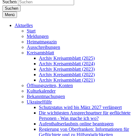
Suchen
Suchen
Menü
Aktuelles
Start
Meldungen
Heimatmagazin
Ausschreibungen
Kreisamtsblatt
Archiv Kreisamtsblatt (2025)
Archiv Kreisamtsblatt (2024)
Archiv Kreisamtsblatt (2023)
Archiv Kreisamtsblatt (2022)
Archiv Kreisamtsblatt (2021)
Öffnungszeiten, Konten
Kulturkalender
Bekanntmachungen
UkraineHilfe
Schutzstatus wird bis März 2027 verlängert
Die wichtigsten Ansprechpartner für geflüchtete
Personen - Was mache ich wo?
Aufenthaltserlaubnis online beantragen
Regierung von Oberfranken: Informationen für
Geflüchtete und zu Hilfsmöglichkeiten