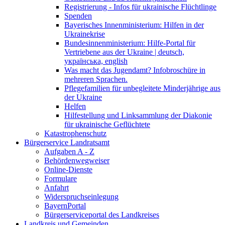
Registrierung - Infos für ukrainische Flüchtlinge
Spenden
Bayerisches Innenministerium: Hilfen in der
Ukrainekrise
Bundesinnenministerium: Hilfe-Portal für
Vertriebene aus der Ukraine | deutsch,
українська, english
Was macht das Jugendamt? Infobroschüre in
mehreren Sprachen.
Pflegefamilien für unbegleitete Minderjährige aus
der Ukraine
Helfen
Hilfestellung und Linksammlung der Diakonie
für ukrainische Geflüchtete
Katastrophenschutz
Bürgerservice Landratsamt
Aufgaben A - Z
Behördenwegweiser
Online-Dienste
Formulare
Anfahrt
Widerspruchseinlegung
BayernPortal
Bürgerserviceportal des Landkreises
Landkreis und Gemeinden