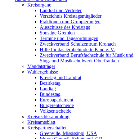
Kreisorgane
Landrat und Vertreter
Verzeichnis Kreistagsmitglieder
Fraktionen und Gruppierungen
Ausschüsse des Kreistags
Sonstige Gremien
Termine und Tagesordnungen
Zweckverband Schulzentrum Kronach
Hilfe für das lernbehinderte Kind e. V.
Zweckverband Berufsfachschule für Musik und
Sing- und Musikschulwerk Oberfranken
Mandatsträger
Wahlergebnisse
Kreistag und Landrat
Bezirkstag
Landtag
Bundestag
Europaparlament
Bürgerentscheide
Volksentscheide
Kreisrechtssammlung
Kreisamtsblatt
Kreispartnerschaften
Greenville, Mississippi, USA
Moray Council, Schottland, GB