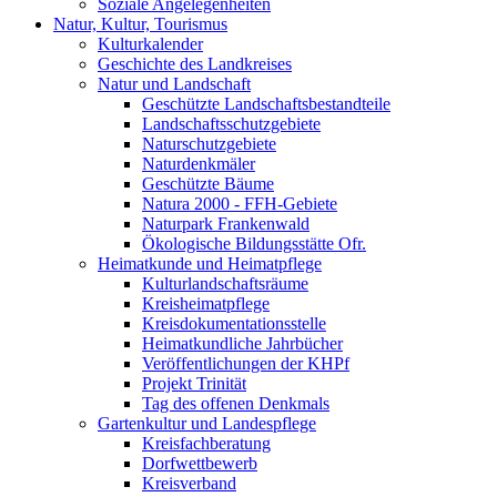
Soziale Angelegenheiten
Natur, Kultur, Tourismus
Kulturkalender
Geschichte des Landkreises
Natur und Landschaft
Geschützte Landschaftsbestandteile
Landschaftsschutzgebiete
Naturschutzgebiete
Naturdenkmäler
Geschützte Bäume
Natura 2000 - FFH-Gebiete
Naturpark Frankenwald
Ökologische Bildungsstätte Ofr.
Heimatkunde und Heimatpflege
Kulturlandschaftsräume
Kreisheimatpflege
Kreisdokumentationsstelle
Heimatkundliche Jahrbücher
Veröffentlichungen der KHPf
Projekt Trinität
Tag des offenen Denkmals
Gartenkultur und Landespflege
Kreisfachberatung
Dorfwettbewerb
Kreisverband