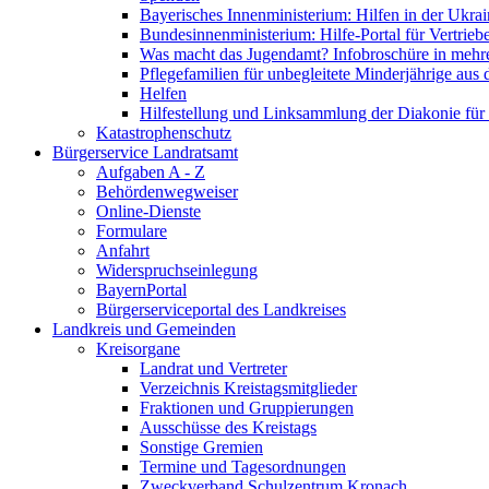
Bayerisches Innenministerium: Hilfen in der Ukrai
Bundesinnenministerium: Hilfe-Portal für Vertrieb
Was macht das Jugendamt? Infobroschüre in mehr
Pflegefamilien für unbegleitete Minderjährige aus 
Helfen
Hilfestellung und Linksammlung der Diakonie für 
Katastrophenschutz
Bürgerservice Landratsamt
Aufgaben A - Z
Behördenwegweiser
Online-Dienste
Formulare
Anfahrt
Widerspruchseinlegung
BayernPortal
Bürgerserviceportal des Landkreises
Landkreis und Gemeinden
Kreisorgane
Landrat und Vertreter
Verzeichnis Kreistagsmitglieder
Fraktionen und Gruppierungen
Ausschüsse des Kreistags
Sonstige Gremien
Termine und Tagesordnungen
Zweckverband Schulzentrum Kronach