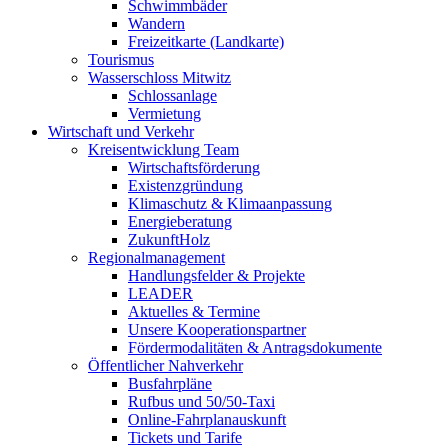
Schwimmbäder
Wandern
Freizeitkarte (Landkarte)
Tourismus
Wasserschloss Mitwitz
Schlossanlage
Vermietung
Wirtschaft und Verkehr
Kreisentwicklung Team
Wirtschaftsförderung
Existenzgründung
Klimaschutz & Klimaanpassung
Energieberatung
ZukunftHolz
Regionalmanagement
Handlungsfelder & Projekte
LEADER
Aktuelles & Termine
Unsere Kooperationspartner
Fördermodalitäten & Antragsdokumente
Öffentlicher Nahverkehr
Busfahrpläne
Rufbus und 50/50-Taxi
Online-Fahrplanauskunft
Tickets und Tarife