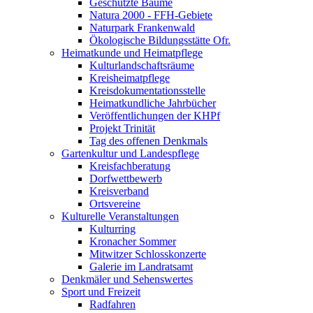
Geschützte Bäume
Natura 2000 - FFH-Gebiete
Naturpark Frankenwald
Ökologische Bildungsstätte Ofr.
Heimatkunde und Heimatpflege
Kulturlandschaftsräume
Kreisheimatpflege
Kreisdokumentationsstelle
Heimatkundliche Jahrbücher
Veröffentlichungen der KHPf
Projekt Trinität
Tag des offenen Denkmals
Gartenkultur und Landespflege
Kreisfachberatung
Dorfwettbewerb
Kreisverband
Ortsvereine
Kulturelle Veranstaltungen
Kulturring
Kronacher Sommer
Mitwitzer Schlosskonzerte
Galerie im Landratsamt
Denkmäler und Sehenswertes
Sport und Freizeit
Radfahren