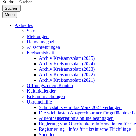
Suchen
Suchen
Menü
Aktuelles
Start
Meldungen
Heimatmagazin
Ausschreibungen
Kreisamtsblatt
Archiv Kreisamtsblatt (2025)
Archiv Kreisamtsblatt (2024)
Archiv Kreisamtsblatt (2023)
Archiv Kreisamtsblatt (2022)
Archiv Kreisamtsblatt (2021)
Öffnungszeiten, Konten
Kulturkalender
Bekanntmachungen
UkraineHilfe
Schutzstatus wird bis März 2027 verlängert
Die wichtigsten Ansprechpartner für geflüchtete 
Aufenthaltserlaubnis online beantragen
Regierung von Oberfranken: Informationen für Gef
Registrierung - Infos für ukrainische Flüchtlinge
Spenden