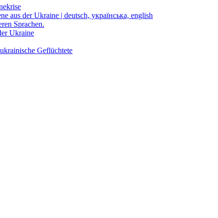
nekrise
ene aus der Ukraine | deutsch, українська, english
eren Sprachen.
der Ukraine
ukrainische Geflüchtete