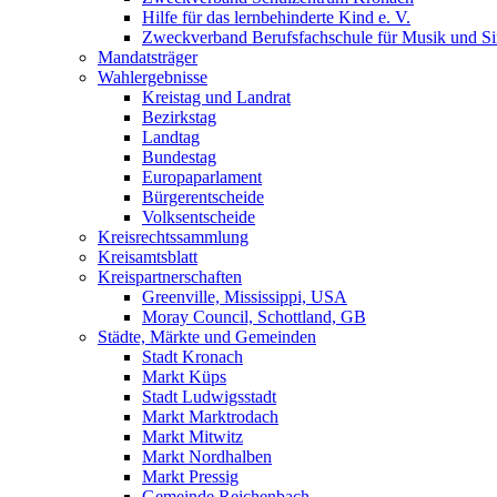
Hilfe für das lernbehinderte Kind e. V.
Zweckverband Berufsfachschule für Musik und S
Mandatsträger
Wahlergebnisse
Kreistag und Landrat
Bezirkstag
Landtag
Bundestag
Europaparlament
Bürgerentscheide
Volksentscheide
Kreisrechtssammlung
Kreisamtsblatt
Kreispartnerschaften
Greenville, Mississippi, USA
Moray Council, Schottland, GB
Städte, Märkte und Gemeinden
Stadt Kronach
Markt Küps
Stadt Ludwigsstadt
Markt Marktrodach
Markt Mitwitz
Markt Nordhalben
Markt Pressig
Gemeinde Reichenbach