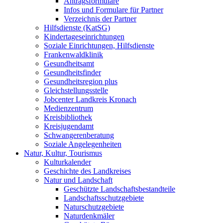
Antragsformulare
Infos und Formulare für Partner
Verzeichnis der Partner
Hilfsdienste (KatSG)
Kindertageseinrichtungen
Soziale Einrichtungen, Hilfsdienste
Frankenwaldklinik
Gesundheitsamt
Gesundheitsfinder
Gesundheitsregion plus
Gleichstellungsstelle
Jobcenter Landkreis Kronach
Medienzentrum
Kreisbibliothek
Kreisjugendamt
Schwangerenberatung
Soziale Angelegenheiten
Natur, Kultur, Tourismus
Kulturkalender
Geschichte des Landkreises
Natur und Landschaft
Geschützte Landschaftsbestandteile
Landschaftsschutzgebiete
Naturschutzgebiete
Naturdenkmäler