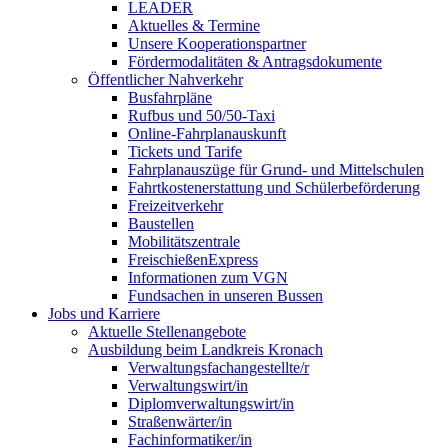
LEADER
Aktuelles & Termine
Unsere Kooperationspartner
Fördermodalitäten & Antragsdokumente
Öffentlicher Nahverkehr
Busfahrpläne
Rufbus und 50/50-Taxi
Online-Fahrplanauskunft
Tickets und Tarife
Fahrplanauszüge für Grund- und Mittelschulen
Fahrtkostenerstattung und Schülerbeförderung
Freizeitverkehr
Baustellen
Mobilitätszentrale
FreischießenExpress
Informationen zum VGN
Fundsachen in unseren Bussen
Jobs und Karriere
Aktuelle Stellenangebote
Ausbildung beim Landkreis Kronach
Verwaltungsfachangestellte/r
Verwaltungswirt/in
Diplomverwaltungswirt/in
Straßenwärter/in
Fachinformatiker/in