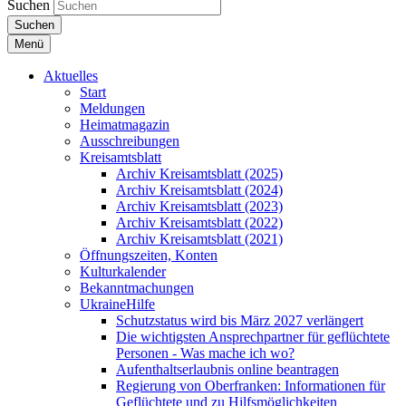
Suchen
Suchen
Menü
Aktuelles
Start
Meldungen
Heimatmagazin
Ausschreibungen
Kreisamtsblatt
Archiv Kreisamtsblatt (2025)
Archiv Kreisamtsblatt (2024)
Archiv Kreisamtsblatt (2023)
Archiv Kreisamtsblatt (2022)
Archiv Kreisamtsblatt (2021)
Öffnungszeiten, Konten
Kulturkalender
Bekanntmachungen
UkraineHilfe
Schutzstatus wird bis März 2027 verlängert
Die wichtigsten Ansprechpartner für geflüchtete
Personen - Was mache ich wo?
Aufenthaltserlaubnis online beantragen
Regierung von Oberfranken: Informationen für
Geflüchtete und zu Hilfsmöglichkeiten