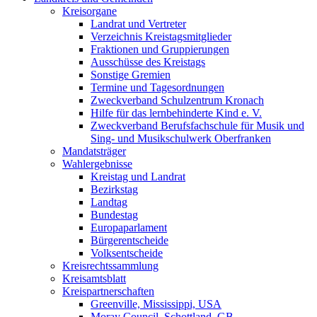
Kreisorgane
Landrat und Vertreter
Verzeichnis Kreistagsmitglieder
Fraktionen und Gruppierungen
Ausschüsse des Kreistags
Sonstige Gremien
Termine und Tagesordnungen
Zweckverband Schulzentrum Kronach
Hilfe für das lernbehinderte Kind e. V.
Zweckverband Berufsfachschule für Musik und
Sing- und Musikschulwerk Oberfranken
Mandatsträger
Wahlergebnisse
Kreistag und Landrat
Bezirkstag
Landtag
Bundestag
Europaparlament
Bürgerentscheide
Volksentscheide
Kreisrechtssammlung
Kreisamtsblatt
Kreispartnerschaften
Greenville, Mississippi, USA
Moray Council, Schottland, GB