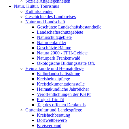
Soziale Angelegenheiten
Natur, Kultur, Tourismus
Kulturkalender
Geschichte des Landkreises
Natur und Landschaft
Geschützte Landschaftsbestandteile
Landschaftsschutzgebiete
Naturschutzgebiete
Naturdenkmäler
Geschützte Bäume
Natura 2000 - FFH-Gebiete
Naturpark Frankenwald
Ökologische Bildungsstätte Ofr.
Heimatkunde und Heimatpflege
Kulturlandschaftsräume
Kreisheimatpflege
Kreisdokumentationsstelle
Heimatkundliche Jahrbücher
Veröffentlichungen der KHPf
Projekt Trinität
Tag des offenen Denkmals
Gartenkultur und Landespflege
Kreisfachberatung
Dorfwettbewerb
Kreisverband