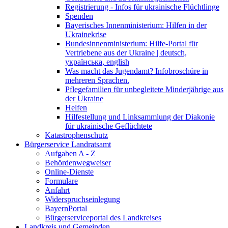
Registrierung - Infos für ukrainische Flüchtlinge
Spenden
Bayerisches Innenministerium: Hilfen in der
Ukrainekrise
Bundesinnenministerium: Hilfe-Portal für
Vertriebene aus der Ukraine | deutsch,
українська, english
Was macht das Jugendamt? Infobroschüre in
mehreren Sprachen.
Pflegefamilien für unbegleitete Minderjährige aus
der Ukraine
Helfen
Hilfestellung und Linksammlung der Diakonie
für ukrainische Geflüchtete
Katastrophenschutz
Bürgerservice Landratsamt
Aufgaben A - Z
Behördenwegweiser
Online-Dienste
Formulare
Anfahrt
Widerspruchseinlegung
BayernPortal
Bürgerserviceportal des Landkreises
Landkreis und Gemeinden