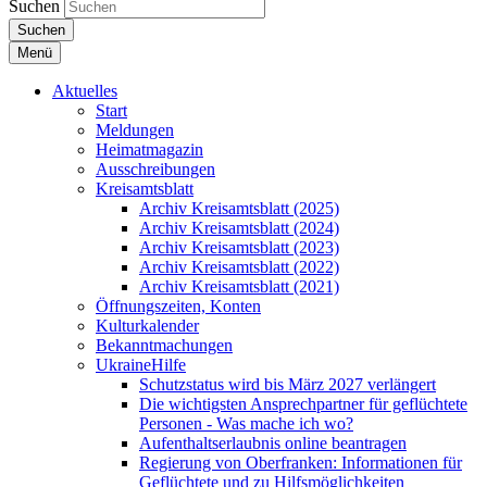
Suchen
Suchen
Menü
Aktuelles
Start
Meldungen
Heimatmagazin
Ausschreibungen
Kreisamtsblatt
Archiv Kreisamtsblatt (2025)
Archiv Kreisamtsblatt (2024)
Archiv Kreisamtsblatt (2023)
Archiv Kreisamtsblatt (2022)
Archiv Kreisamtsblatt (2021)
Öffnungszeiten, Konten
Kulturkalender
Bekanntmachungen
UkraineHilfe
Schutzstatus wird bis März 2027 verlängert
Die wichtigsten Ansprechpartner für geflüchtete
Personen - Was mache ich wo?
Aufenthaltserlaubnis online beantragen
Regierung von Oberfranken: Informationen für
Geflüchtete und zu Hilfsmöglichkeiten