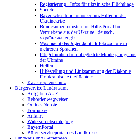
Registrierung - Infos für ukrainische Flüchtlinge
Spenden
Bayerisches Innenministerium: Hilfen in der
Ukrainekrise
Bundesinnenministerium: Hilfe-Portal für
Vertriebene aus der Ukraine | deutsch,
українська, english
Was macht das Jugendamt? Infobroschüre in
mehreren Sprachen.
Pflegefamilien für unbegleitete Minderjährige aus
der Ukraine
Helfen
Hilfestellung und Linksammlung der Diakonie
für ukrainische Geflüchtete
Katastrophenschutz
Bürgerservice Landratsamt
Aufgaben A - Z
Behördenwegweiser
Online-Dienste
Formulare
Anfahrt
Widerspruchseinlegung
BayernPortal
Bürgerserviceportal des Landkreises
Landkreis und Gemeinden