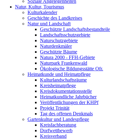
Soziale Angelegenheiten
Natur, Kultur, Tourismus
Kulturkalender
Geschichte des Landkreises
Natur und Landschaft
Geschützte Landschaftsbestandteile
Landschaftsschutzgebiete
Naturschutzgebiete
Naturdenkmäler
Geschützte Bäume
Natura 2000 - FFH-Gebiete
Naturpark Frankenwald
Ökologische Bildungsstätte Ofr.
Heimatkunde und Heimatpflege
Kulturlandschaftsräume
Kreisheimatpflege
Kreisdokumentationsstelle
Heimatkundliche Jahrbücher
Veröffentlichungen der KHPf
Projekt Trinität
Tag des offenen Denkmals
Gartenkultur und Landespflege
Kreisfachberatung
Dorfwettbewerb
Kreisverband