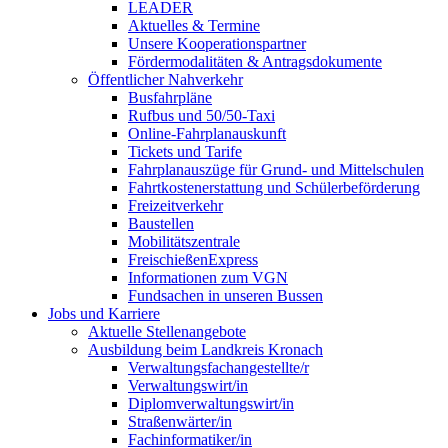
LEADER
Aktuelles & Termine
Unsere Kooperationspartner
Fördermodalitäten & Antragsdokumente
Öffentlicher Nahverkehr
Busfahrpläne
Rufbus und 50/50-Taxi
Online-Fahrplanauskunft
Tickets und Tarife
Fahrplanauszüge für Grund- und Mittelschulen
Fahrtkostenerstattung und Schülerbeförderung
Freizeitverkehr
Baustellen
Mobilitätszentrale
FreischießenExpress
Informationen zum VGN
Fundsachen in unseren Bussen
Jobs und Karriere
Aktuelle Stellenangebote
Ausbildung beim Landkreis Kronach
Verwaltungsfachangestellte/r
Verwaltungswirt/in
Diplomverwaltungswirt/in
Straßenwärter/in
Fachinformatiker/in