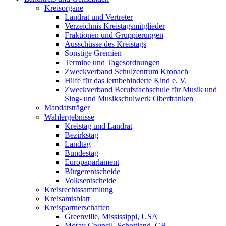
Kreisorgane
Landrat und Vertreter
Verzeichnis Kreistagsmitglieder
Fraktionen und Gruppierungen
Ausschüsse des Kreistags
Sonstige Gremien
Termine und Tagesordnungen
Zweckverband Schulzentrum Kronach
Hilfe für das lernbehinderte Kind e. V.
Zweckverband Berufsfachschule für Musik und
Sing- und Musikschulwerk Oberfranken
Mandatsträger
Wahlergebnisse
Kreistag und Landrat
Bezirkstag
Landtag
Bundestag
Europaparlament
Bürgerentscheide
Volksentscheide
Kreisrechtssammlung
Kreisamtsblatt
Kreispartnerschaften
Greenville, Mississippi, USA
Moray Council, Schottland, GB