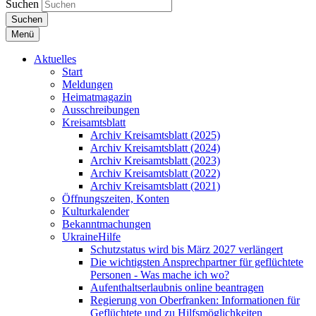
Suchen
Suchen
Menü
Aktuelles
Start
Meldungen
Heimatmagazin
Ausschreibungen
Kreisamtsblatt
Archiv Kreisamtsblatt (2025)
Archiv Kreisamtsblatt (2024)
Archiv Kreisamtsblatt (2023)
Archiv Kreisamtsblatt (2022)
Archiv Kreisamtsblatt (2021)
Öffnungszeiten, Konten
Kulturkalender
Bekanntmachungen
UkraineHilfe
Schutzstatus wird bis März 2027 verlängert
Die wichtigsten Ansprechpartner für geflüchtete
Personen - Was mache ich wo?
Aufenthaltserlaubnis online beantragen
Regierung von Oberfranken: Informationen für
Geflüchtete und zu Hilfsmöglichkeiten