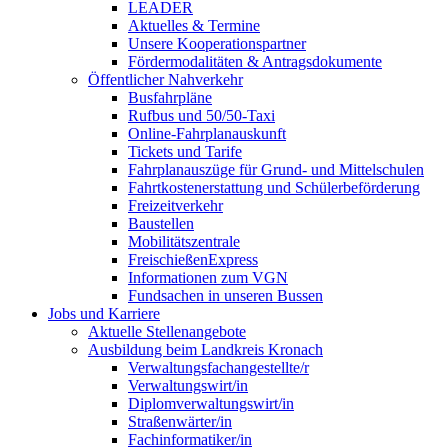
LEADER
Aktuelles & Termine
Unsere Kooperationspartner
Fördermodalitäten & Antragsdokumente
Öffentlicher Nahverkehr
Busfahrpläne
Rufbus und 50/50-Taxi
Online-Fahrplanauskunft
Tickets und Tarife
Fahrplanauszüge für Grund- und Mittelschulen
Fahrtkostenerstattung und Schülerbeförderung
Freizeitverkehr
Baustellen
Mobilitätszentrale
FreischießenExpress
Informationen zum VGN
Fundsachen in unseren Bussen
Jobs und Karriere
Aktuelle Stellenangebote
Ausbildung beim Landkreis Kronach
Verwaltungsfachangestellte/r
Verwaltungswirt/in
Diplomverwaltungswirt/in
Straßenwärter/in
Fachinformatiker/in