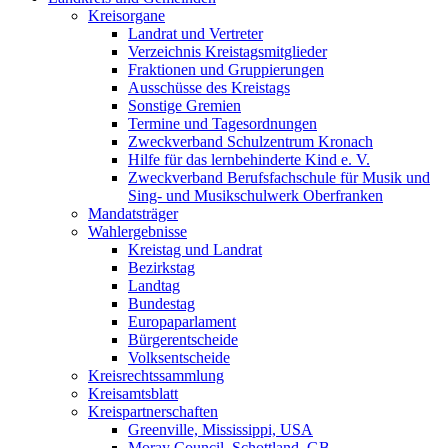
Kreisorgane
Landrat und Vertreter
Verzeichnis Kreistagsmitglieder
Fraktionen und Gruppierungen
Ausschüsse des Kreistags
Sonstige Gremien
Termine und Tagesordnungen
Zweckverband Schulzentrum Kronach
Hilfe für das lernbehinderte Kind e. V.
Zweckverband Berufsfachschule für Musik und
Sing- und Musikschulwerk Oberfranken
Mandatsträger
Wahlergebnisse
Kreistag und Landrat
Bezirkstag
Landtag
Bundestag
Europaparlament
Bürgerentscheide
Volksentscheide
Kreisrechtssammlung
Kreisamtsblatt
Kreispartnerschaften
Greenville, Mississippi, USA
Moray Council, Schottland, GB