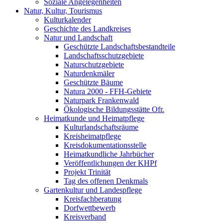
Soziale Angelegenheiten
Natur, Kultur, Tourismus
Kulturkalender
Geschichte des Landkreises
Natur und Landschaft
Geschützte Landschaftsbestandteile
Landschaftsschutzgebiete
Naturschutzgebiete
Naturdenkmäler
Geschützte Bäume
Natura 2000 - FFH-Gebiete
Naturpark Frankenwald
Ökologische Bildungsstätte Ofr.
Heimatkunde und Heimatpflege
Kulturlandschaftsräume
Kreisheimatpflege
Kreisdokumentationsstelle
Heimatkundliche Jahrbücher
Veröffentlichungen der KHPf
Projekt Trinität
Tag des offenen Denkmals
Gartenkultur und Landespflege
Kreisfachberatung
Dorfwettbewerb
Kreisverband