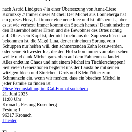
nach Astrid Lindgren // in einer Übersetzung von Anna-Liese
Kornitzky // Immer dieser Michel! Der Michel aus Lönneberga hat
ein großes Herz, hat immer eine neue Idee und ist hilfsbereit -, aber
es ist wie verhext: Immer kommt ein Streich heraus! Damit mischt er
den Bauernhof seiner Eltern und die Bewohner des Ortes richtig
auf. Ob es sein Kopf ist, der nicht mehr aus der Suppenschüssel zu
bekommen ist, die Magd Lina, der er mir einem Sprung vom
Schuppen nur helfen will, den schmerzenden Zahn loszuwerden,
oder seine Schwester Ida, die den Hof schon immer von oben sehen
wollte und dank Michel ganz oben auf dem Fahnenmast landet.
Alles endet im Chaos und mit einem Michel im Tischlerschuppen!
Seit vielen Generationen begleitet uns der Lausbube mit seinen
witzigen Ideen und Streichen. Groß und Klein lädt er zum
Schmunzeln ein, wenn wir merken, dass ein bisschen Michel in
jeder Familie zu finden ist.
Diese Veranstaltung im iCal-Format speichern
21. Juni 2025
11:00 Uhr
Kronach, Festung Rosenberg
Festung 1
96317
Kronach
Theater