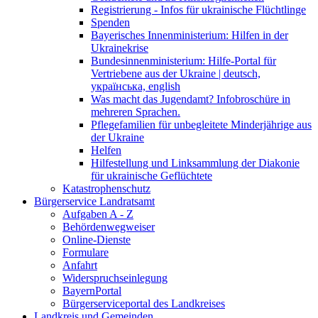
Registrierung - Infos für ukrainische Flüchtlinge
Spenden
Bayerisches Innenministerium: Hilfen in der
Ukrainekrise
Bundesinnenministerium: Hilfe-Portal für
Vertriebene aus der Ukraine | deutsch,
українська, english
Was macht das Jugendamt? Infobroschüre in
mehreren Sprachen.
Pflegefamilien für unbegleitete Minderjährige aus
der Ukraine
Helfen
Hilfestellung und Linksammlung der Diakonie
für ukrainische Geflüchtete
Katastrophenschutz
Bürgerservice Landratsamt
Aufgaben A - Z
Behördenwegweiser
Online-Dienste
Formulare
Anfahrt
Widerspruchseinlegung
BayernPortal
Bürgerserviceportal des Landkreises
Landkreis und Gemeinden