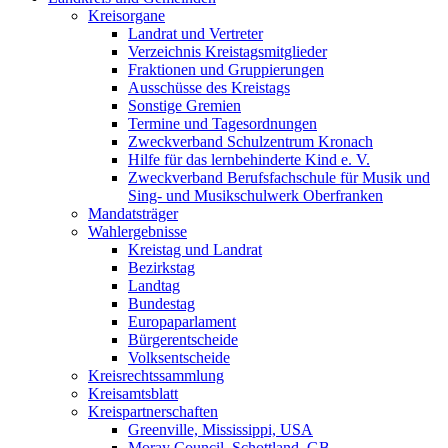
Kreisorgane
Landrat und Vertreter
Verzeichnis Kreistagsmitglieder
Fraktionen und Gruppierungen
Ausschüsse des Kreistags
Sonstige Gremien
Termine und Tagesordnungen
Zweckverband Schulzentrum Kronach
Hilfe für das lernbehinderte Kind e. V.
Zweckverband Berufsfachschule für Musik und
Sing- und Musikschulwerk Oberfranken
Mandatsträger
Wahlergebnisse
Kreistag und Landrat
Bezirkstag
Landtag
Bundestag
Europaparlament
Bürgerentscheide
Volksentscheide
Kreisrechtssammlung
Kreisamtsblatt
Kreispartnerschaften
Greenville, Mississippi, USA
Moray Council, Schottland, GB