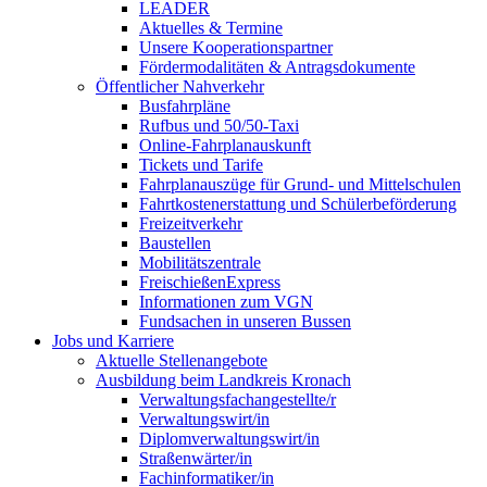
LEADER
Aktuelles & Termine
Unsere Kooperationspartner
Fördermodalitäten & Antragsdokumente
Öffentlicher Nahverkehr
Busfahrpläne
Rufbus und 50/50-Taxi
Online-Fahrplanauskunft
Tickets und Tarife
Fahrplanauszüge für Grund- und Mittelschulen
Fahrtkostenerstattung und Schülerbeförderung
Freizeitverkehr
Baustellen
Mobilitätszentrale
FreischießenExpress
Informationen zum VGN
Fundsachen in unseren Bussen
Jobs und Karriere
Aktuelle Stellenangebote
Ausbildung beim Landkreis Kronach
Verwaltungsfachangestellte/r
Verwaltungswirt/in
Diplomverwaltungswirt/in
Straßenwärter/in
Fachinformatiker/in