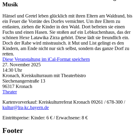
Musik
Hänsel und Gretel leben glücklich mit ihren Eltern am Waldrand, bis
ein Feuer die Vorräte des Dorfes vernichtet. Um ihre Eltern zu
entlasten, ziehen die Kinder in den Wald. Dort befreien sie einen
Fuchs und einen Hasen. Sie stoßen auf ein Lebkuchenhaus, das der
schönen Hexe Latawika Zirza gehört. Diese lädt sie freundlich ein.
Doch der Rabe wird misstrauisch. it Mut und List gelingt es den
Kindern, am Ende nicht nur sich selbst, sondern das ganze Dorf zu
retten.
Diese Veranstaltung im iCal-Format speichern
27. November 2025
14:30 Uhr
Kronach, Kreiskulturraum mit Theaterbistro
Siechenangerstraße 13
96317
Kronach
Theater
Kartenvorverkauf: Kreiskulturreferat Kronach 09261 / 678-300 /
kultur@lra-kc.bayern.de
Eintrittspreise: Kinder: 6 € / Erwachsene: 8 €
Footer