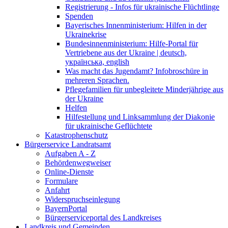
Registrierung - Infos für ukrainische Flüchtlinge
Spenden
Bayerisches Innenministerium: Hilfen in der
Ukrainekrise
Bundesinnenministerium: Hilfe-Portal für
Vertriebene aus der Ukraine | deutsch,
українська, english
Was macht das Jugendamt? Infobroschüre in
mehreren Sprachen.
Pflegefamilien für unbegleitete Minderjährige aus
der Ukraine
Helfen
Hilfestellung und Linksammlung der Diakonie
für ukrainische Geflüchtete
Katastrophenschutz
Bürgerservice Landratsamt
Aufgaben A - Z
Behördenwegweiser
Online-Dienste
Formulare
Anfahrt
Widerspruchseinlegung
BayernPortal
Bürgerserviceportal des Landkreises
Landkreis und Gemeinden