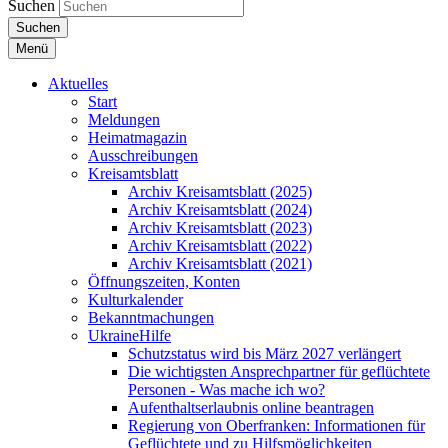
Suchen
Suchen
Menü
Aktuelles
Start
Meldungen
Heimatmagazin
Ausschreibungen
Kreisamtsblatt
Archiv Kreisamtsblatt (2025)
Archiv Kreisamtsblatt (2024)
Archiv Kreisamtsblatt (2023)
Archiv Kreisamtsblatt (2022)
Archiv Kreisamtsblatt (2021)
Öffnungszeiten, Konten
Kulturkalender
Bekanntmachungen
UkraineHilfe
Schutzstatus wird bis März 2027 verlängert
Die wichtigsten Ansprechpartner für geflüchtete
Personen - Was mache ich wo?
Aufenthaltserlaubnis online beantragen
Regierung von Oberfranken: Informationen für
Geflüchtete und zu Hilfsmöglichkeiten