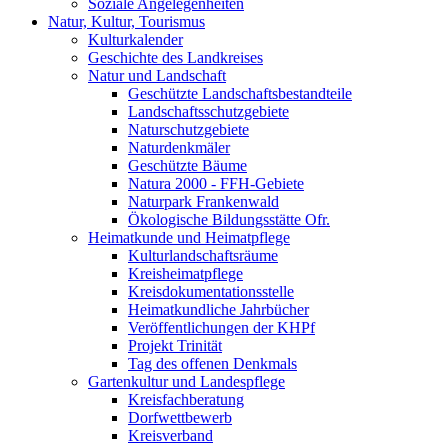
Soziale Angelegenheiten
Natur, Kultur, Tourismus
Kulturkalender
Geschichte des Landkreises
Natur und Landschaft
Geschützte Landschaftsbestandteile
Landschaftsschutzgebiete
Naturschutzgebiete
Naturdenkmäler
Geschützte Bäume
Natura 2000 - FFH-Gebiete
Naturpark Frankenwald
Ökologische Bildungsstätte Ofr.
Heimatkunde und Heimatpflege
Kulturlandschaftsräume
Kreisheimatpflege
Kreisdokumentationsstelle
Heimatkundliche Jahrbücher
Veröffentlichungen der KHPf
Projekt Trinität
Tag des offenen Denkmals
Gartenkultur und Landespflege
Kreisfachberatung
Dorfwettbewerb
Kreisverband