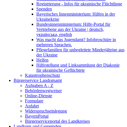
Registrierung - Infos für ukrainische Flüchtlinge
Spenden
Bayerisches Innenministerium: Hilfen in der
Ukrainekrise
Bundesinnenministerium: Hilfe-Portal für
Vertriebene aus der Ukraine | deutsch,
українська, english
Was macht das Jugendamt? Infobroschüre in
mehreren Sprachen.
Pflegefamilien für unbegleitete Minderjährige aus
der Ukraine
Helfen
Hilfestellung und Linksammlung der Diakonie
für ukrainische Geflüchtete
Katastrophenschutz
Bürgerservice Landratsamt
Aufgaben A - Z
Behördenwegweiser
Online-Dienste
Formulare
Anfahrt
Widerspruchseinlegung
BayernPortal
Bürgerserviceportal des Landkreises
Landkreis und Gemeinden