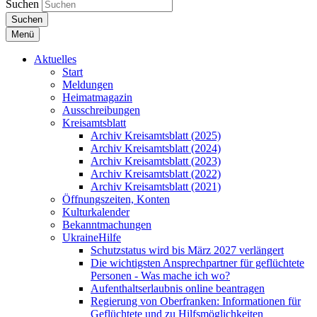
Suchen
Suchen
Menü
Aktuelles
Start
Meldungen
Heimatmagazin
Ausschreibungen
Kreisamtsblatt
Archiv Kreisamtsblatt (2025)
Archiv Kreisamtsblatt (2024)
Archiv Kreisamtsblatt (2023)
Archiv Kreisamtsblatt (2022)
Archiv Kreisamtsblatt (2021)
Öffnungszeiten, Konten
Kulturkalender
Bekanntmachungen
UkraineHilfe
Schutzstatus wird bis März 2027 verlängert
Die wichtigsten Ansprechpartner für geflüchtete
Personen - Was mache ich wo?
Aufenthaltserlaubnis online beantragen
Regierung von Oberfranken: Informationen für
Geflüchtete und zu Hilfsmöglichkeiten