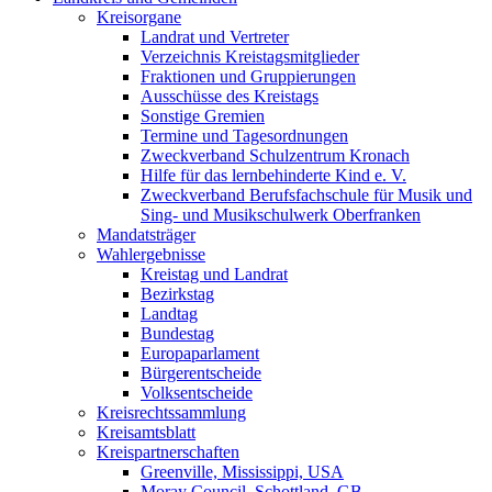
Kreisorgane
Landrat und Vertreter
Verzeichnis Kreistagsmitglieder
Fraktionen und Gruppierungen
Ausschüsse des Kreistags
Sonstige Gremien
Termine und Tagesordnungen
Zweckverband Schulzentrum Kronach
Hilfe für das lernbehinderte Kind e. V.
Zweckverband Berufsfachschule für Musik und
Sing- und Musikschulwerk Oberfranken
Mandatsträger
Wahlergebnisse
Kreistag und Landrat
Bezirkstag
Landtag
Bundestag
Europaparlament
Bürgerentscheide
Volksentscheide
Kreisrechtssammlung
Kreisamtsblatt
Kreispartnerschaften
Greenville, Mississippi, USA
Moray Council, Schottland, GB