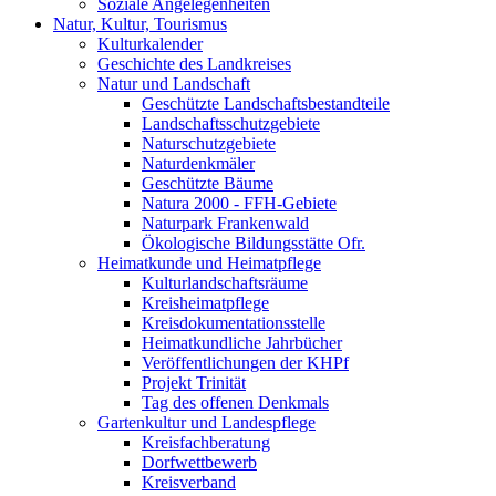
Soziale Angelegenheiten
Natur, Kultur, Tourismus
Kulturkalender
Geschichte des Landkreises
Natur und Landschaft
Geschützte Landschaftsbestandteile
Landschaftsschutzgebiete
Naturschutzgebiete
Naturdenkmäler
Geschützte Bäume
Natura 2000 - FFH-Gebiete
Naturpark Frankenwald
Ökologische Bildungsstätte Ofr.
Heimatkunde und Heimatpflege
Kulturlandschaftsräume
Kreisheimatpflege
Kreisdokumentationsstelle
Heimatkundliche Jahrbücher
Veröffentlichungen der KHPf
Projekt Trinität
Tag des offenen Denkmals
Gartenkultur und Landespflege
Kreisfachberatung
Dorfwettbewerb
Kreisverband