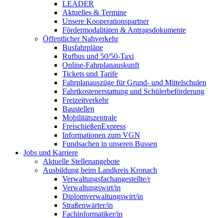
LEADER
Aktuelles & Termine
Unsere Kooperationspartner
Fördermodalitäten & Antragsdokumente
Öffentlicher Nahverkehr
Busfahrpläne
Rufbus und 50/50-Taxi
Online-Fahrplanauskunft
Tickets und Tarife
Fahrplanauszüge für Grund- und Mittelschulen
Fahrtkostenerstattung und Schülerbeförderung
Freizeitverkehr
Baustellen
Mobilitätszentrale
FreischießenExpress
Informationen zum VGN
Fundsachen in unseren Bussen
Jobs und Karriere
Aktuelle Stellenangebote
Ausbildung beim Landkreis Kronach
Verwaltungsfachangestellte/r
Verwaltungswirt/in
Diplomverwaltungswirt/in
Straßenwärter/in
Fachinformatiker/in