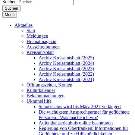
Suchen
Suchen
Menü
Aktuelles
Start
Meldungen
Heimatmagazin
Ausschreibungen
Kreisamtsblatt
Archiv Kreisamtsblatt (2025)
Archiv Kreisamtsblatt (2024)
Archiv Kreisamtsblatt (2023)
Archiv Kreisamtsblatt (2022)
Archiv Kreisamtsblatt (2021)
Öffnungszeiten, Konten
Kulturkalender
Bekanntmachungen
UkraineHilfe
Schutzstatus wird bis März 2027 verlängert
Die wichtigsten Ansprechpartner für geflüchtete
Personen - Was mache ich wo?
Aufenthaltserlaubnis online beantragen
Regierung von Oberfranken: Informationen für
Geflüchtete und zu Hilfsmöglichkeiten