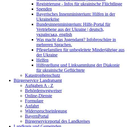
Registrierung - Infos für ukrainische Flüchtlinge
Spenden
Bayerisches Innenministerium: Hilfen in der
Ukrainekrise
Bundesinnenministerium: Hilfe-Portal für
Vertriebene aus der Ukraine | deutsch,
українська, english
Was macht das Jugendamt? Infobroschüre in
mehreren Sprachen.
Pflegefamilien für unbegleitete Minderjährige aus
der Ukraine
Helfen
Hilfestellung und Linksammlung der Diakonie
für ukrainische Geflüchtete
Katastrophenschutz
Bürgerservice Landratsamt
Aufgaben A - Z
Behördenwegweiser
Online-Dienste
Formulare
Anfahrt
Widerspruchseinlegung
BayernPortal
Bürgerserviceportal des Landkreises
Landkreis und Gemeinden