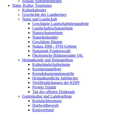
Soziale Angelegenheiten
Natur, Kultur, Tourismus
Kulturkalender
Geschichte des Landkreises
Natur und Landschaft
Geschützte Landschaftsbestandteile
Landschaftsschutzgebiete
Naturschutzgebiete
Naturdenkmäler
Geschützte Bäume
Natura 2000 - FFH-Gebiete
Naturpark Frankenwald
Ökologische Bildungsstätte Ofr.
Heimatkunde und Heimatpflege
Kulturlandschaftsräume
Kreisheimatpflege
Kreisdokumentationsstelle
Heimatkundliche Jahrbücher
Veröffentlichungen der KHPf
Projekt Trinität
Tag des offenen Denkmals
Gartenkultur und Landespflege
Kreisfachberatung
Dorfwettbewerb
Kreisverband