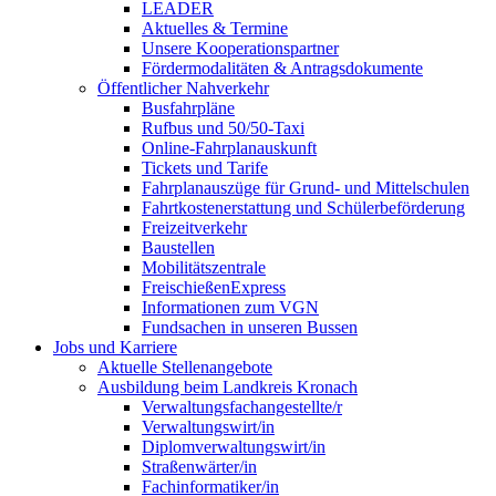
LEADER
Aktuelles & Termine
Unsere Kooperationspartner
Fördermodalitäten & Antragsdokumente
Öffentlicher Nahverkehr
Busfahrpläne
Rufbus und 50/50-Taxi
Online-Fahrplanauskunft
Tickets und Tarife
Fahrplanauszüge für Grund- und Mittelschulen
Fahrtkostenerstattung und Schülerbeförderung
Freizeitverkehr
Baustellen
Mobilitätszentrale
FreischießenExpress
Informationen zum VGN
Fundsachen in unseren Bussen
Jobs und Karriere
Aktuelle Stellenangebote
Ausbildung beim Landkreis Kronach
Verwaltungsfachangestellte/r
Verwaltungswirt/in
Diplomverwaltungswirt/in
Straßenwärter/in
Fachinformatiker/in