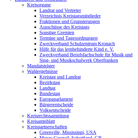
Kreisorgane
Landrat und Vertreter
Verzeichnis Kreistagsmitglieder
Fraktionen und Gruppierungen
Ausschüsse des Kreistags
Sonstige Gremien
Termine und Tagesordnungen
Zweckverband Schulzentrum Kronach
Hilfe für das lernbehinderte Kind e. V.
Zweckverband Berufsfachschule für Musik und
Sing- und Musikschulwerk Oberfranken
Mandatsträger
Wahlergebnisse
Kreistag und Landrat
Bezirkstag
Landtag
Bundestag
Europaparlament
Bürgerentscheide
Volksentscheide
Kreisrechtssammlung
Kreisamtsblatt
Kreispartnerschaften
Greenville, Mississippi, USA
Moray Council, Schottland, GB