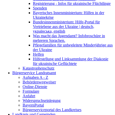
Registrierung - Infos für ukrainische Flüchtlinge
Spenden
Bayerisches Innenministerium: Hilfen in der
Ukrainekrise
Bundesinnenministerium: Hilfe-Portal für
Vertriebene aus der Ukraine | deutsch,
українська, english
Was macht das Jugendamt? Infobroschüre in
mehreren Sprachen.
Pflegefamilien für unbegleitete Minderjährige aus
der Ukraine
Helfen
Hilfestellung und Linksammlung der Diakonie
für ukrainische Geflüchtete
Katastrophenschutz
Bürgerservice Landratsamt
Aufgaben A - Z
Behördenwegweiser
Online-Dienste
Formulare
Anfahrt
Widerspruchseinlegung
BayernPortal
Bürgerserviceportal des Landkreises
Landkreis und Gemeinden