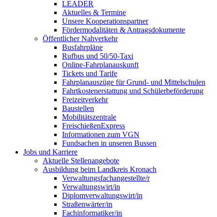
LEADER
Aktuelles & Termine
Unsere Kooperationspartner
Fördermodalitäten & Antragsdokumente
Öffentlicher Nahverkehr
Busfahrpläne
Rufbus und 50/50-Taxi
Online-Fahrplanauskunft
Tickets und Tarife
Fahrplanauszüge für Grund- und Mittelschulen
Fahrtkostenerstattung und Schülerbeförderung
Freizeitverkehr
Baustellen
Mobilitätszentrale
FreischießenExpress
Informationen zum VGN
Fundsachen in unseren Bussen
Jobs und Karriere
Aktuelle Stellenangebote
Ausbildung beim Landkreis Kronach
Verwaltungsfachangestellte/r
Verwaltungswirt/in
Diplomverwaltungswirt/in
Straßenwärter/in
Fachinformatiker/in