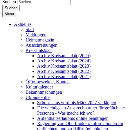
Suchen
Suchen
Menü
Aktuelles
Start
Meldungen
Heimatmagazin
Ausschreibungen
Kreisamtsblatt
Archiv Kreisamtsblatt (2025)
Archiv Kreisamtsblatt (2024)
Archiv Kreisamtsblatt (2023)
Archiv Kreisamtsblatt (2022)
Archiv Kreisamtsblatt (2021)
Öffnungszeiten, Konten
Kulturkalender
Bekanntmachungen
UkraineHilfe
Schutzstatus wird bis März 2027 verlängert
Die wichtigsten Ansprechpartner für geflüchtete
Personen - Was mache ich wo?
Aufenthaltserlaubnis online beantragen
Regierung von Oberfranken: Informationen für
Geflüchtete und zu Hilfsmöglichkeiten