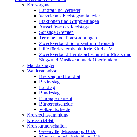
Kreisorgane
Landrat und Vertreter
Verzeichnis Kreistagsmitglieder
Fraktionen und Gruppierungen
Ausschüsse des Kreistags
Sonstige Gremien
Termine und Tagesordnungen
Zweckverband Schulzentrum Kronach
Hilfe für das lernbehinderte Kind e. V.
Zweckverband Berufsfachschule für Musik und
Sing- und Musikschulwerk Oberfranken
Mandatsträger
Wahlergebnisse
Kreistag und Landrat
Bezirkstag
Landtag
Bundestag
Europaparlament
Bürgerentscheide
Volksentscheide
Kreisrechtssammlung
Kreisamtsblatt
Kreispartnerschaften
Greenville, Mississippi, USA
Moray Council, Schottland, GB