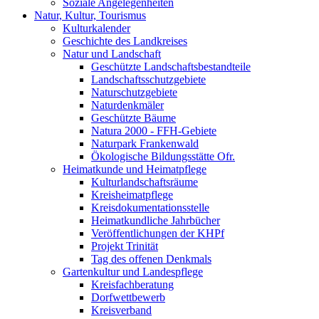
Soziale Angelegenheiten
Natur, Kultur, Tourismus
Kulturkalender
Geschichte des Landkreises
Natur und Landschaft
Geschützte Landschaftsbestandteile
Landschaftsschutzgebiete
Naturschutzgebiete
Naturdenkmäler
Geschützte Bäume
Natura 2000 - FFH-Gebiete
Naturpark Frankenwald
Ökologische Bildungsstätte Ofr.
Heimatkunde und Heimatpflege
Kulturlandschaftsräume
Kreisheimatpflege
Kreisdokumentationsstelle
Heimatkundliche Jahrbücher
Veröffentlichungen der KHPf
Projekt Trinität
Tag des offenen Denkmals
Gartenkultur und Landespflege
Kreisfachberatung
Dorfwettbewerb
Kreisverband