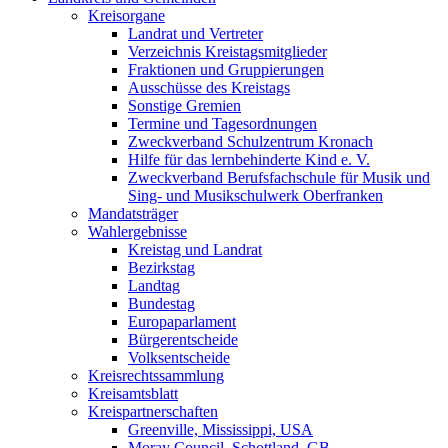
Kreisorgane
Landrat und Vertreter
Verzeichnis Kreistagsmitglieder
Fraktionen und Gruppierungen
Ausschüsse des Kreistags
Sonstige Gremien
Termine und Tagesordnungen
Zweckverband Schulzentrum Kronach
Hilfe für das lernbehinderte Kind e. V.
Zweckverband Berufsfachschule für Musik und
Sing- und Musikschulwerk Oberfranken
Mandatsträger
Wahlergebnisse
Kreistag und Landrat
Bezirkstag
Landtag
Bundestag
Europaparlament
Bürgerentscheide
Volksentscheide
Kreisrechtssammlung
Kreisamtsblatt
Kreispartnerschaften
Greenville, Mississippi, USA
Moray Council, Schottland, GB