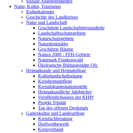
Soziale Angelegenheiten
Natur, Kultur, Tourismus
Kulturkalender
Geschichte des Landkreises
Natur und Landschaft
Geschützte Landschaftsbestandteile
Landschaftsschutzgebiete
Naturschutzgebiete
Naturdenkmäler
Geschützte Bäume
Natura 2000 - FFH-Gebiete
Naturpark Frankenwald
Ökologische Bildungsstätte Ofr.
Heimatkunde und Heimatpflege
Kulturlandschaftsräume
Kreisheimatpflege
Kreisdokumentationsstelle
Heimatkundliche Jahrbücher
Veröffentlichungen der KHPf
Projekt Trinität
Tag des offenen Denkmals
Gartenkultur und Landespflege
Kreisfachberatung
Dorfwettbewerb
Kreisverband