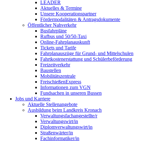
LEADER
Aktuelles & Termine
Unsere Kooperationspartner
Fördermodalitäten & Antragsdokumente
Öffentlicher Nahverkehr
Busfahrpläne
Rufbus und 50/50-Taxi
Online-Fahrplanauskunft
Tickets und Tarife
Fahrplanauszüge für Grund- und Mittelschulen
Fahrtkostenerstattung und Schülerbeförderung
Freizeitverkehr
Baustellen
Mobilitätszentrale
FreischießenExpress
Informationen zum VGN
Fundsachen in unseren Bussen
Jobs und Karriere
Aktuelle Stellenangebote
Ausbildung beim Landkreis Kronach
Verwaltungsfachangestellte/r
Verwaltungswirt/in
Diplomverwaltungswirt/in
Straßenwärter/in
Fachinformatiker/in