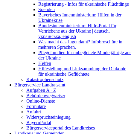
Registrierung - Infos für ukrainische Flüchtlinge
Spenden
Bayerisches Innenministerium: Hilfen in der
Ukrainekrise
Bundesinnenministerium: Hilfe-Portal für
Vertriebene aus der Ukraine | deutsch,
українська, english
Was macht das Jugendamt? Infobroschüre in
mehreren Sprachen.
Pflegefamilien für unbegleitete Minderjährige aus
der Ukraine
Helfen
Hilfestellung und Linksammlung der Diakonie
für ukrainische Geflüchtete
Katastrophenschutz
Bürgerservice Landratsamt
Aufgaben A - Z
Behördenwegweiser
Online-Dienste
Formulare
Anfahrt
Widerspruchseinlegung
BayernPortal
Bürgerserviceportal des Landkreises
Landkreis und Gemeinden