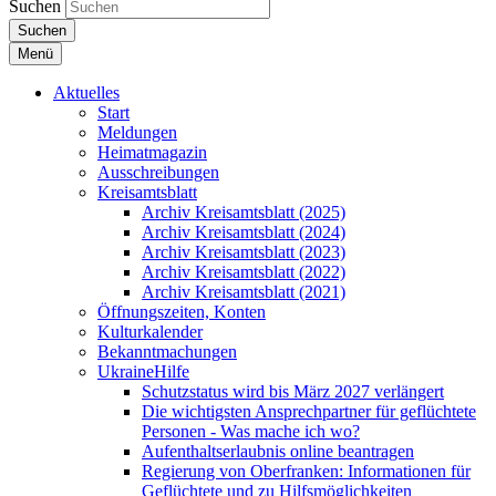
Suchen
Suchen
Menü
Aktuelles
Start
Meldungen
Heimatmagazin
Ausschreibungen
Kreisamtsblatt
Archiv Kreisamtsblatt (2025)
Archiv Kreisamtsblatt (2024)
Archiv Kreisamtsblatt (2023)
Archiv Kreisamtsblatt (2022)
Archiv Kreisamtsblatt (2021)
Öffnungszeiten, Konten
Kulturkalender
Bekanntmachungen
UkraineHilfe
Schutzstatus wird bis März 2027 verlängert
Die wichtigsten Ansprechpartner für geflüchtete
Personen - Was mache ich wo?
Aufenthaltserlaubnis online beantragen
Regierung von Oberfranken: Informationen für
Geflüchtete und zu Hilfsmöglichkeiten