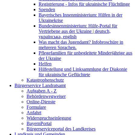
Registrierung - Infos für ukrainische Flüchtlinge
Spenden
Bayerisches Innenministerium: Hilfen in der
Ukrainekrise
Bundesinnenministerium: Hilfe-Portal für
Vertriebene aus der Ukraine | deutsch,
українська, english
Was macht das Jugendamt? Infobroschüre in
mehreren Sprachen.
Pflegefamilien für unbegleitete Minderjährige aus
der Ukraine
Helfen
Hilfestellung und Linksammlung der Diakonie
für ukrainische Geflüchtete
Katastrophenschutz
Bürgerservice Landratsamt
Aufgaben A - Z
Behördenwegweiser
Online-Dienste
Formulare
Anfahrt
Widerspruchseinlegung
BayernPortal
Bürgerserviceportal des Landkreises
Landkreis und Gemeinden