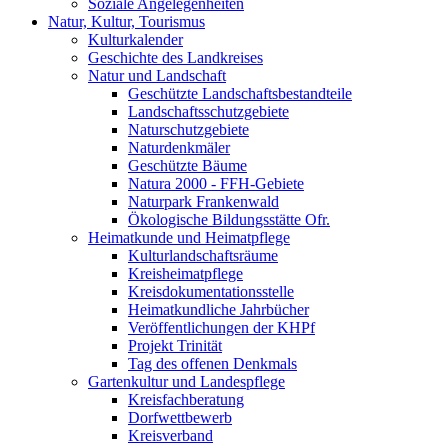
Soziale Angelegenheiten
Natur, Kultur, Tourismus
Kulturkalender
Geschichte des Landkreises
Natur und Landschaft
Geschützte Landschaftsbestandteile
Landschaftsschutzgebiete
Naturschutzgebiete
Naturdenkmäler
Geschützte Bäume
Natura 2000 - FFH-Gebiete
Naturpark Frankenwald
Ökologische Bildungsstätte Ofr.
Heimatkunde und Heimatpflege
Kulturlandschaftsräume
Kreisheimatpflege
Kreisdokumentationsstelle
Heimatkundliche Jahrbücher
Veröffentlichungen der KHPf
Projekt Trinität
Tag des offenen Denkmals
Gartenkultur und Landespflege
Kreisfachberatung
Dorfwettbewerb
Kreisverband