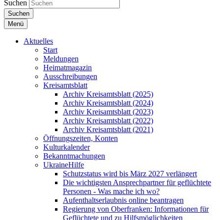
Suchen
Suchen
Menü
Aktuelles
Start
Meldungen
Heimatmagazin
Ausschreibungen
Kreisamtsblatt
Archiv Kreisamtsblatt (2025)
Archiv Kreisamtsblatt (2024)
Archiv Kreisamtsblatt (2023)
Archiv Kreisamtsblatt (2022)
Archiv Kreisamtsblatt (2021)
Öffnungszeiten, Konten
Kulturkalender
Bekanntmachungen
UkraineHilfe
Schutzstatus wird bis März 2027 verlängert
Die wichtigsten Ansprechpartner für geflüchtete
Personen - Was mache ich wo?
Aufenthaltserlaubnis online beantragen
Regierung von Oberfranken: Informationen für
Geflüchtete und zu Hilfsmöglichkeiten