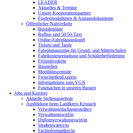
LEADER
Aktuelles & Termine
Unsere Kooperationspartner
Fördermodalitäten & Antragsdokumente
Öffentlicher Nahverkehr
Busfahrpläne
Rufbus und 50/50-Taxi
Online-Fahrplanauskunft
Tickets und Tarife
Fahrplanauszüge für Grund- und Mittelschulen
Fahrtkostenerstattung und Schülerbeförderung
Freizeitverkehr
Baustellen
Mobilitätszentrale
FreischießenExpress
Informationen zum VGN
Fundsachen in unseren Bussen
Jobs und Karriere
Aktuelle Stellenangebote
Ausbildung beim Landkreis Kronach
Verwaltungsfachangestellte/r
Verwaltungswirt/in
Diplomverwaltungswirt/in
Straßenwärter/in
Fachinformatiker/in