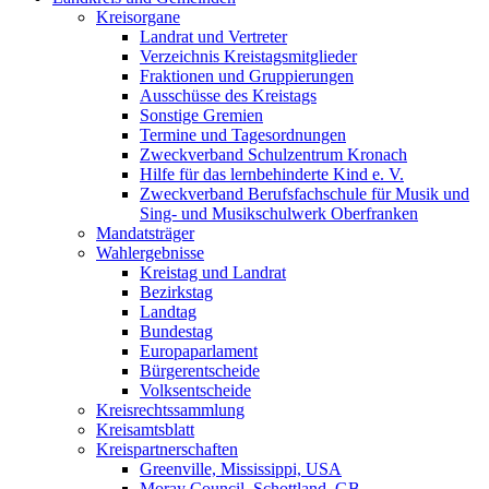
Kreisorgane
Landrat und Vertreter
Verzeichnis Kreistagsmitglieder
Fraktionen und Gruppierungen
Ausschüsse des Kreistags
Sonstige Gremien
Termine und Tagesordnungen
Zweckverband Schulzentrum Kronach
Hilfe für das lernbehinderte Kind e. V.
Zweckverband Berufsfachschule für Musik und
Sing- und Musikschulwerk Oberfranken
Mandatsträger
Wahlergebnisse
Kreistag und Landrat
Bezirkstag
Landtag
Bundestag
Europaparlament
Bürgerentscheide
Volksentscheide
Kreisrechtssammlung
Kreisamtsblatt
Kreispartnerschaften
Greenville, Mississippi, USA
Moray Council, Schottland, GB