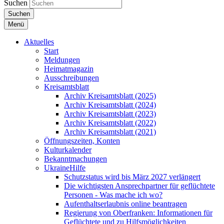
Suchen
Suchen
Menü
Aktuelles
Start
Meldungen
Heimatmagazin
Ausschreibungen
Kreisamtsblatt
Archiv Kreisamtsblatt (2025)
Archiv Kreisamtsblatt (2024)
Archiv Kreisamtsblatt (2023)
Archiv Kreisamtsblatt (2022)
Archiv Kreisamtsblatt (2021)
Öffnungszeiten, Konten
Kulturkalender
Bekanntmachungen
UkraineHilfe
Schutzstatus wird bis März 2027 verlängert
Die wichtigsten Ansprechpartner für geflüchtete
Personen - Was mache ich wo?
Aufenthaltserlaubnis online beantragen
Regierung von Oberfranken: Informationen für
Geflüchtete und zu Hilfsmöglichkeiten