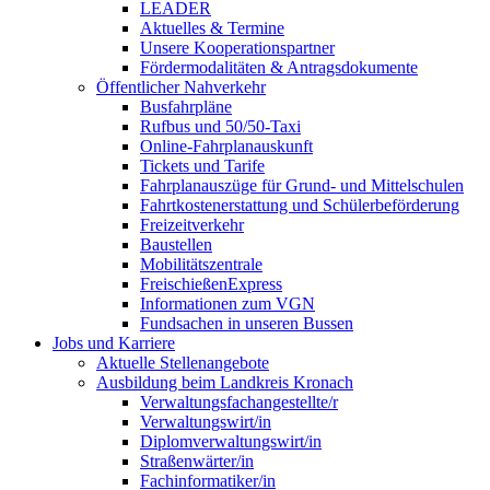
LEADER
Aktuelles & Termine
Unsere Kooperationspartner
Fördermodalitäten & Antragsdokumente
Öffentlicher Nahverkehr
Busfahrpläne
Rufbus und 50/50-Taxi
Online-Fahrplanauskunft
Tickets und Tarife
Fahrplanauszüge für Grund- und Mittelschulen
Fahrtkostenerstattung und Schülerbeförderung
Freizeitverkehr
Baustellen
Mobilitätszentrale
FreischießenExpress
Informationen zum VGN
Fundsachen in unseren Bussen
Jobs und Karriere
Aktuelle Stellenangebote
Ausbildung beim Landkreis Kronach
Verwaltungsfachangestellte/r
Verwaltungswirt/in
Diplomverwaltungswirt/in
Straßenwärter/in
Fachinformatiker/in