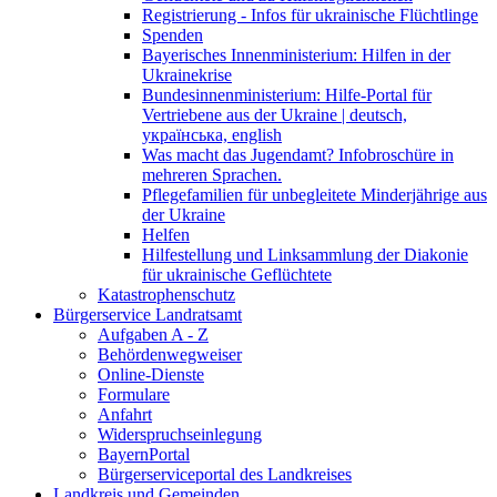
Registrierung - Infos für ukrainische Flüchtlinge
Spenden
Bayerisches Innenministerium: Hilfen in der
Ukrainekrise
Bundesinnenministerium: Hilfe-Portal für
Vertriebene aus der Ukraine | deutsch,
українська, english
Was macht das Jugendamt? Infobroschüre in
mehreren Sprachen.
Pflegefamilien für unbegleitete Minderjährige aus
der Ukraine
Helfen
Hilfestellung und Linksammlung der Diakonie
für ukrainische Geflüchtete
Katastrophenschutz
Bürgerservice Landratsamt
Aufgaben A - Z
Behördenwegweiser
Online-Dienste
Formulare
Anfahrt
Widerspruchseinlegung
BayernPortal
Bürgerserviceportal des Landkreises
Landkreis und Gemeinden