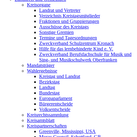
Kreisorgane
Landrat und Vertreter
Verzeichnis Kreistagsmitglieder
Fraktionen und Gruppierungen
Ausschüsse des Kreistags
Sonstige Gremien
Termine und Tagesordnungen
Zweckverband Schulzentrum Kronach
Hilfe für das lernbehinderte Kind e. V.
Zweckverband Berufsfachschule für Musik und
Sing- und Musikschulwerk Oberfranken
Mandatsträger
Wahlergebnisse
Kreistag und Landrat
Bezirkstag
Landtag
Bundestag
Europaparlament
Bürgerentscheide
Volksentscheide
Kreisrechtssammlung
Kreisamtsblatt
Kreispartnerschaften
Greenville, Mississippi, USA
Moray Council, Schottland, GB