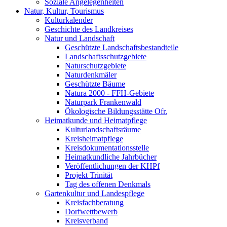
Soziale Angelegenheiten
Natur, Kultur, Tourismus
Kulturkalender
Geschichte des Landkreises
Natur und Landschaft
Geschützte Landschaftsbestandteile
Landschaftsschutzgebiete
Naturschutzgebiete
Naturdenkmäler
Geschützte Bäume
Natura 2000 - FFH-Gebiete
Naturpark Frankenwald
Ökologische Bildungsstätte Ofr.
Heimatkunde und Heimatpflege
Kulturlandschaftsräume
Kreisheimatpflege
Kreisdokumentationsstelle
Heimatkundliche Jahrbücher
Veröffentlichungen der KHPf
Projekt Trinität
Tag des offenen Denkmals
Gartenkultur und Landespflege
Kreisfachberatung
Dorfwettbewerb
Kreisverband