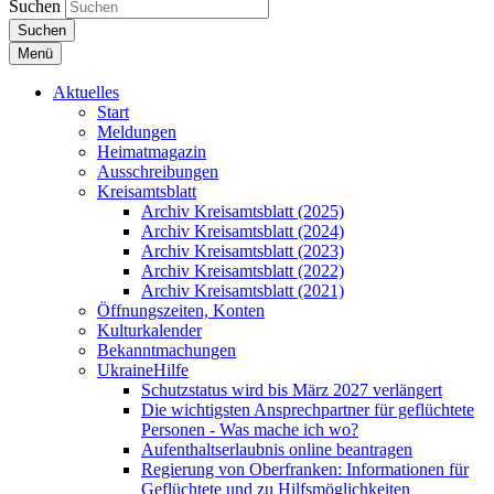
Suchen
Suchen
Menü
Aktuelles
Start
Meldungen
Heimatmagazin
Ausschreibungen
Kreisamtsblatt
Archiv Kreisamtsblatt (2025)
Archiv Kreisamtsblatt (2024)
Archiv Kreisamtsblatt (2023)
Archiv Kreisamtsblatt (2022)
Archiv Kreisamtsblatt (2021)
Öffnungszeiten, Konten
Kulturkalender
Bekanntmachungen
UkraineHilfe
Schutzstatus wird bis März 2027 verlängert
Die wichtigsten Ansprechpartner für geflüchtete
Personen - Was mache ich wo?
Aufenthaltserlaubnis online beantragen
Regierung von Oberfranken: Informationen für
Geflüchtete und zu Hilfsmöglichkeiten