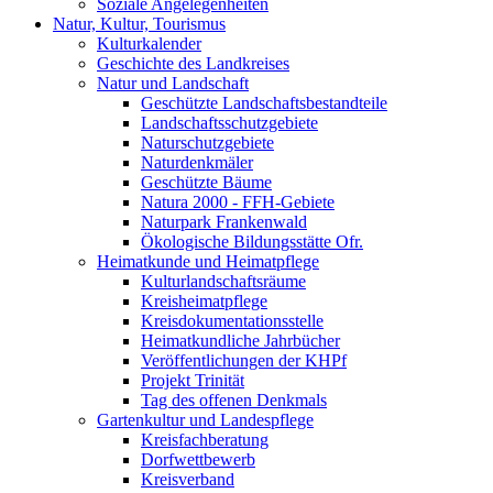
Soziale Angelegenheiten
Natur, Kultur, Tourismus
Kulturkalender
Geschichte des Landkreises
Natur und Landschaft
Geschützte Landschaftsbestandteile
Landschaftsschutzgebiete
Naturschutzgebiete
Naturdenkmäler
Geschützte Bäume
Natura 2000 - FFH-Gebiete
Naturpark Frankenwald
Ökologische Bildungsstätte Ofr.
Heimatkunde und Heimatpflege
Kulturlandschaftsräume
Kreisheimatpflege
Kreisdokumentationsstelle
Heimatkundliche Jahrbücher
Veröffentlichungen der KHPf
Projekt Trinität
Tag des offenen Denkmals
Gartenkultur und Landespflege
Kreisfachberatung
Dorfwettbewerb
Kreisverband