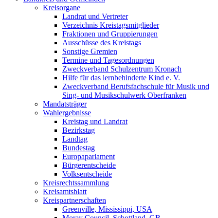
Kreisorgane
Landrat und Vertreter
Verzeichnis Kreistagsmitglieder
Fraktionen und Gruppierungen
Ausschüsse des Kreistags
Sonstige Gremien
Termine und Tagesordnungen
Zweckverband Schulzentrum Kronach
Hilfe für das lernbehinderte Kind e. V.
Zweckverband Berufsfachschule für Musik und
Sing- und Musikschulwerk Oberfranken
Mandatsträger
Wahlergebnisse
Kreistag und Landrat
Bezirkstag
Landtag
Bundestag
Europaparlament
Bürgerentscheide
Volksentscheide
Kreisrechtssammlung
Kreisamtsblatt
Kreispartnerschaften
Greenville, Mississippi, USA
Moray Council, Schottland, GB