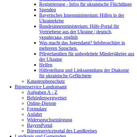
Registrierung - Infos für ukrainische Flüchtlinge
Spenden
Bayerisches Innenministerium: Hilfen in der
Ukrainekrise
Bundesinnenministerium: Hilfe-Portal für
Vertriebene aus der Ukraine | deutsch,
українська, english
Was macht das Jugendamt? Infobroschüre in
mehreren Sprachen.
Pflegefamilien für unbegleitete Minderjährige aus
der Ukraine
Helfen
Hilfestellung und Linksammlung der Diakonie
für ukrainische Geflüchtete
Katastrophenschutz
Bürgerservice Landratsamt
Aufgaben A - Z
Behördenwegweiser
Online-Dienste
Formulare
Anfahrt
Widerspruchseinlegung
BayernPortal
Bürgerserviceportal des Landkreises
Landkreis und Gemeinden