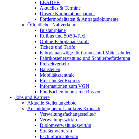
LEADER
Aktuelles & Termine
Unsere Kooperationspartner
Fördermodalitäten & Antragsdokumente
Öffentlicher Nahverkehr
Busfahrpläne
Rufbus und 50/50-Taxi
Online-Fahrplanauskunft
Tickets und Tarife
Fahrplanauszüge für Grund- und Mittelschulen
Fahrtkostenerstattung und Schülerbeförderung
Freizeitverkehr
Baustellen
Mobilitätszentrale
FreischießenExpress
Informationen zum VGN
Fundsachen in unseren Bussen
Jobs und Karriere
Aktuelle Stellenangebote
Ausbildung beim Landkreis Kronach
Verwaltungsfachangestellte/r
Verwaltungswirt/in
Diplomverwaltungswirt/in
Straßenwärter/in
Fachinformatiker/in