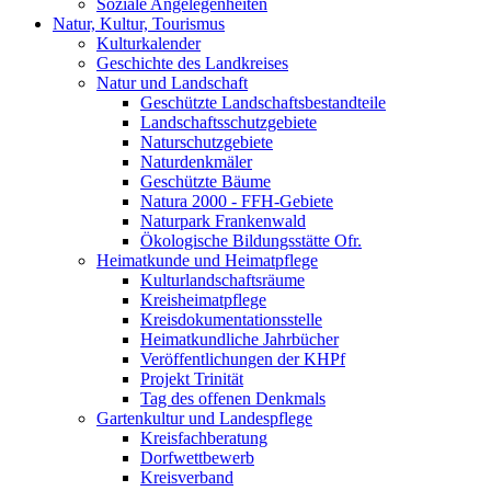
Soziale Angelegenheiten
Natur, Kultur, Tourismus
Kulturkalender
Geschichte des Landkreises
Natur und Landschaft
Geschützte Landschaftsbestandteile
Landschaftsschutzgebiete
Naturschutzgebiete
Naturdenkmäler
Geschützte Bäume
Natura 2000 - FFH-Gebiete
Naturpark Frankenwald
Ökologische Bildungsstätte Ofr.
Heimatkunde und Heimatpflege
Kulturlandschaftsräume
Kreisheimatpflege
Kreisdokumentationsstelle
Heimatkundliche Jahrbücher
Veröffentlichungen der KHPf
Projekt Trinität
Tag des offenen Denkmals
Gartenkultur und Landespflege
Kreisfachberatung
Dorfwettbewerb
Kreisverband