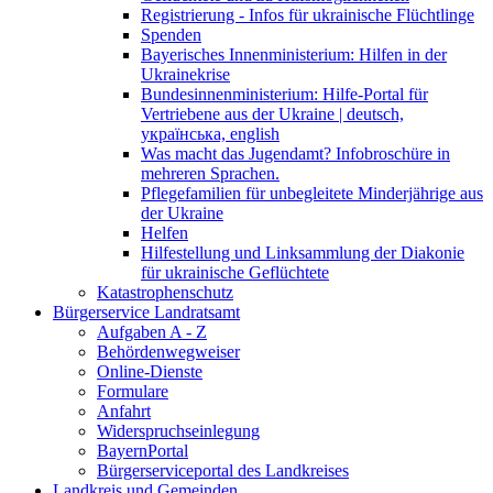
Registrierung - Infos für ukrainische Flüchtlinge
Spenden
Bayerisches Innenministerium: Hilfen in der
Ukrainekrise
Bundesinnenministerium: Hilfe-Portal für
Vertriebene aus der Ukraine | deutsch,
українська, english
Was macht das Jugendamt? Infobroschüre in
mehreren Sprachen.
Pflegefamilien für unbegleitete Minderjährige aus
der Ukraine
Helfen
Hilfestellung und Linksammlung der Diakonie
für ukrainische Geflüchtete
Katastrophenschutz
Bürgerservice Landratsamt
Aufgaben A - Z
Behördenwegweiser
Online-Dienste
Formulare
Anfahrt
Widerspruchseinlegung
BayernPortal
Bürgerserviceportal des Landkreises
Landkreis und Gemeinden