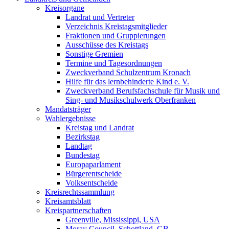
Kreisorgane
Landrat und Vertreter
Verzeichnis Kreistagsmitglieder
Fraktionen und Gruppierungen
Ausschüsse des Kreistags
Sonstige Gremien
Termine und Tagesordnungen
Zweckverband Schulzentrum Kronach
Hilfe für das lernbehinderte Kind e. V.
Zweckverband Berufsfachschule für Musik und
Sing- und Musikschulwerk Oberfranken
Mandatsträger
Wahlergebnisse
Kreistag und Landrat
Bezirkstag
Landtag
Bundestag
Europaparlament
Bürgerentscheide
Volksentscheide
Kreisrechtssammlung
Kreisamtsblatt
Kreispartnerschaften
Greenville, Mississippi, USA
Moray Council, Schottland, GB