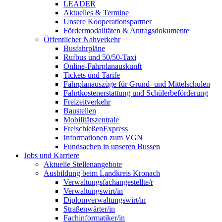
LEADER
Aktuelles & Termine
Unsere Kooperationspartner
Fördermodalitäten & Antragsdokumente
Öffentlicher Nahverkehr
Busfahrpläne
Rufbus und 50/50-Taxi
Online-Fahrplanauskunft
Tickets und Tarife
Fahrplanauszüge für Grund- und Mittelschulen
Fahrtkostenerstattung und Schülerbeförderung
Freizeitverkehr
Baustellen
Mobilitätszentrale
FreischießenExpress
Informationen zum VGN
Fundsachen in unseren Bussen
Jobs und Karriere
Aktuelle Stellenangebote
Ausbildung beim Landkreis Kronach
Verwaltungsfachangestellte/r
Verwaltungswirt/in
Diplomverwaltungswirt/in
Straßenwärter/in
Fachinformatiker/in