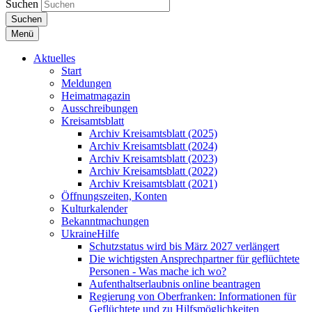
Suchen
Suchen
Menü
Aktuelles
Start
Meldungen
Heimatmagazin
Ausschreibungen
Kreisamtsblatt
Archiv Kreisamtsblatt (2025)
Archiv Kreisamtsblatt (2024)
Archiv Kreisamtsblatt (2023)
Archiv Kreisamtsblatt (2022)
Archiv Kreisamtsblatt (2021)
Öffnungszeiten, Konten
Kulturkalender
Bekanntmachungen
UkraineHilfe
Schutzstatus wird bis März 2027 verlängert
Die wichtigsten Ansprechpartner für geflüchtete
Personen - Was mache ich wo?
Aufenthaltserlaubnis online beantragen
Regierung von Oberfranken: Informationen für
Geflüchtete und zu Hilfsmöglichkeiten