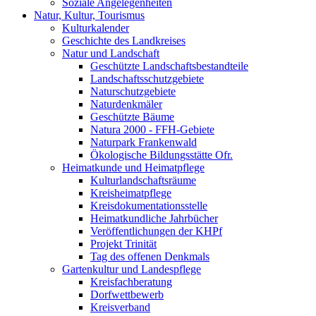
Soziale Angelegenheiten
Natur, Kultur, Tourismus
Kulturkalender
Geschichte des Landkreises
Natur und Landschaft
Geschützte Landschaftsbestandteile
Landschaftsschutzgebiete
Naturschutzgebiete
Naturdenkmäler
Geschützte Bäume
Natura 2000 - FFH-Gebiete
Naturpark Frankenwald
Ökologische Bildungsstätte Ofr.
Heimatkunde und Heimatpflege
Kulturlandschaftsräume
Kreisheimatpflege
Kreisdokumentationsstelle
Heimatkundliche Jahrbücher
Veröffentlichungen der KHPf
Projekt Trinität
Tag des offenen Denkmals
Gartenkultur und Landespflege
Kreisfachberatung
Dorfwettbewerb
Kreisverband