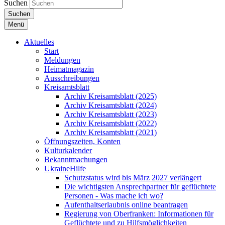
Suchen
Suchen
Menü
Aktuelles
Start
Meldungen
Heimatmagazin
Ausschreibungen
Kreisamtsblatt
Archiv Kreisamtsblatt (2025)
Archiv Kreisamtsblatt (2024)
Archiv Kreisamtsblatt (2023)
Archiv Kreisamtsblatt (2022)
Archiv Kreisamtsblatt (2021)
Öffnungszeiten, Konten
Kulturkalender
Bekanntmachungen
UkraineHilfe
Schutzstatus wird bis März 2027 verlängert
Die wichtigsten Ansprechpartner für geflüchtete
Personen - Was mache ich wo?
Aufenthaltserlaubnis online beantragen
Regierung von Oberfranken: Informationen für
Geflüchtete und zu Hilfsmöglichkeiten