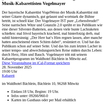
Musik-Kabarettisten Vogelmayer
Der bayerische Kabarettist VogelWenn der Musik-Kabarettist mit
seiner Gitarre dynamisch, gut gelaunt und wortstark die Bühne
betritt, ist schnell klar: Der Vogelmayer IST pure „Lebensfreude!“
Seine narrischen Witze und Gstanzln 2.0 sprüht er ins Publikum wie
eine dieser Silvester-Batterien, aus denen viele bunte Lachraketen
schießen: mal frivol bayerisch kracherd, mal hinterfotzig derb, mal
subtil hintersinnig: „Der Herr hat‘s Hirn regnen lassen, aber manche
hatten anscheinend einen Schirm dabei“, resümiert er. Und hat das
Publikum schon auf seiner Seite. Und das bis zum letzten Lacher in
seiner tempo- und abwechslungsreichen Reise mitten durchs Leben:
durch Herz, Hirn und Bauch. Vogelmayer tritt mit seinem
Kabarettprogramm im Waldhotel Bächlein in Mitwitz auf.
Diese Veranstaltung im iCal-Format speichern
28. November 2025
19:00 Uhr
Kabarett
im Waldhotel Bächlein, Bächlein 10, 96268 Mitwitz
Einlass:18 Uhr, Beginn: 19 Uhr.
Infos unter: 09266/960-0
Karten im Gasthaus oder per Mail erhältlich