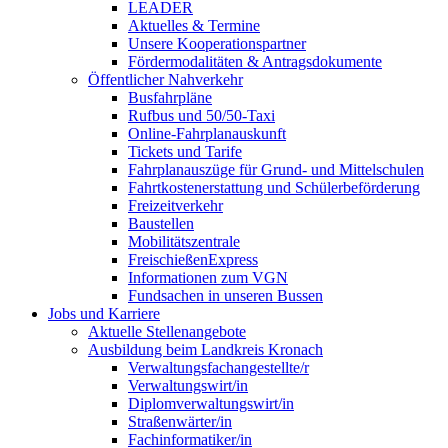
LEADER
Aktuelles & Termine
Unsere Kooperationspartner
Fördermodalitäten & Antragsdokumente
Öffentlicher Nahverkehr
Busfahrpläne
Rufbus und 50/50-Taxi
Online-Fahrplanauskunft
Tickets und Tarife
Fahrplanauszüge für Grund- und Mittelschulen
Fahrtkostenerstattung und Schülerbeförderung
Freizeitverkehr
Baustellen
Mobilitätszentrale
FreischießenExpress
Informationen zum VGN
Fundsachen in unseren Bussen
Jobs und Karriere
Aktuelle Stellenangebote
Ausbildung beim Landkreis Kronach
Verwaltungsfachangestellte/r
Verwaltungswirt/in
Diplomverwaltungswirt/in
Straßenwärter/in
Fachinformatiker/in