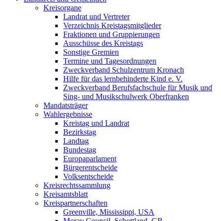
Kreisorgane
Landrat und Vertreter
Verzeichnis Kreistagsmitglieder
Fraktionen und Gruppierungen
Ausschüsse des Kreistags
Sonstige Gremien
Termine und Tagesordnungen
Zweckverband Schulzentrum Kronach
Hilfe für das lernbehinderte Kind e. V.
Zweckverband Berufsfachschule für Musik und
Sing- und Musikschulwerk Oberfranken
Mandatsträger
Wahlergebnisse
Kreistag und Landrat
Bezirkstag
Landtag
Bundestag
Europaparlament
Bürgerentscheide
Volksentscheide
Kreisrechtssammlung
Kreisamtsblatt
Kreispartnerschaften
Greenville, Mississippi, USA
Moray Council, Schottland, GB