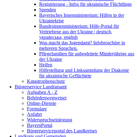
Registrierung - Infos für ukrainische Flüchtlinge
Spenden
Bayerisches Innenministerium: Hilfen in der
Ukrainekrise
Bundesinnenministerium: Hilfe-Portal für
Vertriebene aus der Ukraine | deutsch,
українська, english
Was macht das Jugendamt? Infobroschüre in
mehreren Sprachen.
Pflegefamilien für unbegleitete Minderjährige aus
der Ukraine
Helfen
Hilfestellung und Linksammlung der Diakonie
für ukrainische Geflüchtete
Katastrophenschutz
Bürgerservice Landratsamt
Aufgaben A - Z
Behördenwegweiser
Online-Dienste
Formulare
Anfahrt
Widerspruchseinlegung
BayernPortal
Bürgerserviceportal des Landkreises
Landkreis und Gemeinden