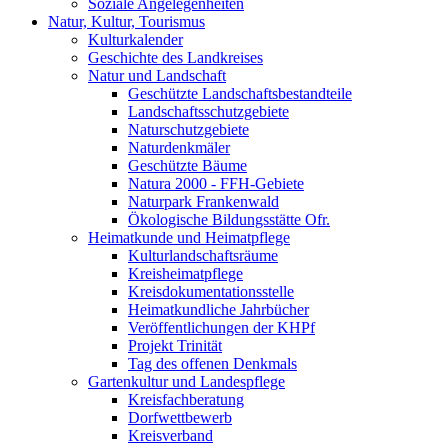
Soziale Angelegenheiten
Natur, Kultur, Tourismus
Kulturkalender
Geschichte des Landkreises
Natur und Landschaft
Geschützte Landschaftsbestandteile
Landschaftsschutzgebiete
Naturschutzgebiete
Naturdenkmäler
Geschützte Bäume
Natura 2000 - FFH-Gebiete
Naturpark Frankenwald
Ökologische Bildungsstätte Ofr.
Heimatkunde und Heimatpflege
Kulturlandschaftsräume
Kreisheimatpflege
Kreisdokumentationsstelle
Heimatkundliche Jahrbücher
Veröffentlichungen der KHPf
Projekt Trinität
Tag des offenen Denkmals
Gartenkultur und Landespflege
Kreisfachberatung
Dorfwettbewerb
Kreisverband