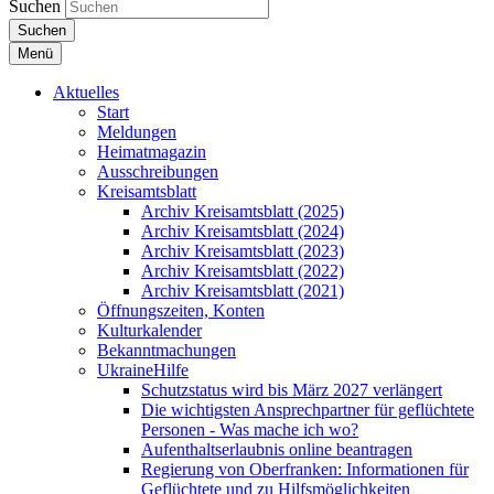
Suchen
Suchen
Menü
Aktuelles
Start
Meldungen
Heimatmagazin
Ausschreibungen
Kreisamtsblatt
Archiv Kreisamtsblatt (2025)
Archiv Kreisamtsblatt (2024)
Archiv Kreisamtsblatt (2023)
Archiv Kreisamtsblatt (2022)
Archiv Kreisamtsblatt (2021)
Öffnungszeiten, Konten
Kulturkalender
Bekanntmachungen
UkraineHilfe
Schutzstatus wird bis März 2027 verlängert
Die wichtigsten Ansprechpartner für geflüchtete
Personen - Was mache ich wo?
Aufenthaltserlaubnis online beantragen
Regierung von Oberfranken: Informationen für
Geflüchtete und zu Hilfsmöglichkeiten