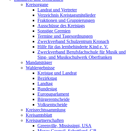
Kreisorgane
Landrat und Vertreter
Verzeichnis Kreistagsmitglieder
Fraktionen und Gruppierungen
Ausschüsse des Kreistags
Sonstige Gremien
Termine und Tagesordnungen
Zweckverband Schulzentrum Kronach
Hilfe für das lernbehinderte Kind e. V.
Zweckverband Berufsfachschule für Musik und
Sing- und Musikschulwerk Oberfranken
Mandatsträger
Wahlergebnisse
Kreistag und Landrat
Bezirkstag
Landtag
Bundestag
Europaparlament
Bürgerentscheide
Volksentscheide
Kreisrechtssammlung
Kreisamtsblatt
Kreispartnerschaften
Greenville, Mississippi, USA
Moray Council, Schottland, GB