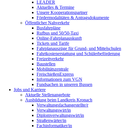
LEADER
Aktuelles & Termine
Unsere Kooperationspartner
Fördermodalitäten & Antragsdokumente
Öffentlicher Nahverkehr
Busfahrpläne
Rufbus und 50/50-Taxi
Online-Fahrplanauskunft
Tickets und Tarife
Fahrplanauszüge für Grund- und Mittelschulen
Fahrtkostenerstattung und Schülerbeförderung
Freizeitverkehr
Baustellen
Mobilitätszentrale
FreischießenExpress
Informationen zum VGN
Fundsachen in unseren Bussen
Jobs und Karriere
Aktuelle Stellenangebote
Ausbildung beim Landkreis Kronach
Verwaltungsfachangestellte/r
Verwaltungswirt/in
Diplomverwaltungswirt/in
Straßenwärter/in
Fachinformatiker/in