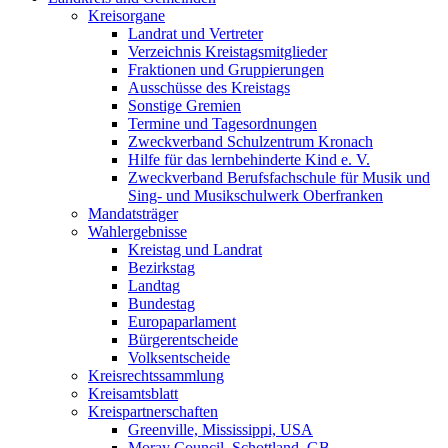
Kreisorgane
Landrat und Vertreter
Verzeichnis Kreistagsmitglieder
Fraktionen und Gruppierungen
Ausschüsse des Kreistags
Sonstige Gremien
Termine und Tagesordnungen
Zweckverband Schulzentrum Kronach
Hilfe für das lernbehinderte Kind e. V.
Zweckverband Berufsfachschule für Musik und
Sing- und Musikschulwerk Oberfranken
Mandatsträger
Wahlergebnisse
Kreistag und Landrat
Bezirkstag
Landtag
Bundestag
Europaparlament
Bürgerentscheide
Volksentscheide
Kreisrechtssammlung
Kreisamtsblatt
Kreispartnerschaften
Greenville, Mississippi, USA
Moray Council, Schottland, GB