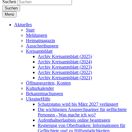
Suchen
Suchen
Menü
Aktuelles
Start
Meldungen
Heimatmagazin
Ausschreibungen
Kreisamtsblatt
Archiv Kreisamtsblatt (2025)
Archiv Kreisamtsblatt (2024)
Archiv Kreisamtsblatt (2023)
Archiv Kreisamtsblatt (2022)
Archiv Kreisamtsblatt (2021)
Öffnungszeiten, Konten
Kulturkalender
Bekanntmachungen
UkraineHilfe
Schutzstatus wird bis März 2027 verlängert
Die wichtigsten Ansprechpartner für geflüchtete
Personen - Was mache ich wo?
Aufenthaltserlaubnis online beantragen
Regierung von Oberfranken: Informationen für
Geflüchtete und zu Hilfsmöglichkeiten