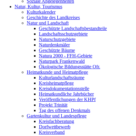
Soziale Angelegenheiten
Natur, Kultur, Tourismus
Kulturkalender
Geschichte des Landkreises
Natur und Landschaft
Geschützte Landschaftsbestandteile
Landschaftsschutzgebiete
Naturschutzgebiete
Naturdenkmäler
Geschützte Bäume
Natura 2000 - FFH-Gebiete
Naturpark Frankenwald
Ökologische Bildungsstätte Ofr.
Heimatkunde und Heimatpflege
Kulturlandschaftsräume
Kreisheimatpflege
Kreisdokumentationsstelle
Heimatkundliche Jahrbücher
Veröffentlichungen der KHPf
Projekt Trinität
Tag des offenen Denkmals
Gartenkultur und Landespflege
Kreisfachberatung
Dorfwettbewerb
Kreisverband