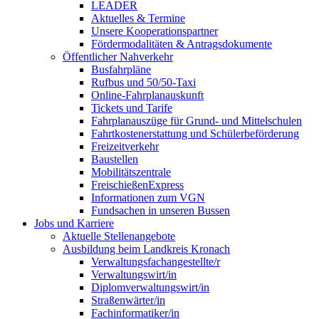
LEADER
Aktuelles & Termine
Unsere Kooperationspartner
Fördermodalitäten & Antragsdokumente
Öffentlicher Nahverkehr
Busfahrpläne
Rufbus und 50/50-Taxi
Online-Fahrplanauskunft
Tickets und Tarife
Fahrplanauszüge für Grund- und Mittelschulen
Fahrtkostenerstattung und Schülerbeförderung
Freizeitverkehr
Baustellen
Mobilitätszentrale
FreischießenExpress
Informationen zum VGN
Fundsachen in unseren Bussen
Jobs und Karriere
Aktuelle Stellenangebote
Ausbildung beim Landkreis Kronach
Verwaltungsfachangestellte/r
Verwaltungswirt/in
Diplomverwaltungswirt/in
Straßenwärter/in
Fachinformatiker/in