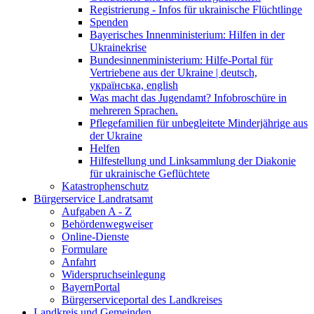
Registrierung - Infos für ukrainische Flüchtlinge
Spenden
Bayerisches Innenministerium: Hilfen in der
Ukrainekrise
Bundesinnenministerium: Hilfe-Portal für
Vertriebene aus der Ukraine | deutsch,
українська, english
Was macht das Jugendamt? Infobroschüre in
mehreren Sprachen.
Pflegefamilien für unbegleitete Minderjährige aus
der Ukraine
Helfen
Hilfestellung und Linksammlung der Diakonie
für ukrainische Geflüchtete
Katastrophenschutz
Bürgerservice Landratsamt
Aufgaben A - Z
Behördenwegweiser
Online-Dienste
Formulare
Anfahrt
Widerspruchseinlegung
BayernPortal
Bürgerserviceportal des Landkreises
Landkreis und Gemeinden