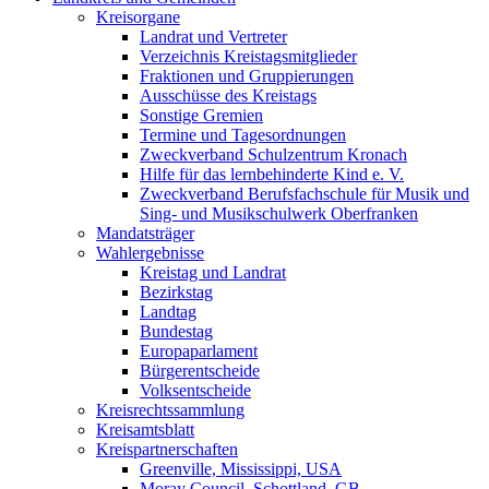
Kreisorgane
Landrat und Vertreter
Verzeichnis Kreistagsmitglieder
Fraktionen und Gruppierungen
Ausschüsse des Kreistags
Sonstige Gremien
Termine und Tagesordnungen
Zweckverband Schulzentrum Kronach
Hilfe für das lernbehinderte Kind e. V.
Zweckverband Berufsfachschule für Musik und
Sing- und Musikschulwerk Oberfranken
Mandatsträger
Wahlergebnisse
Kreistag und Landrat
Bezirkstag
Landtag
Bundestag
Europaparlament
Bürgerentscheide
Volksentscheide
Kreisrechtssammlung
Kreisamtsblatt
Kreispartnerschaften
Greenville, Mississippi, USA
Moray Council, Schottland, GB