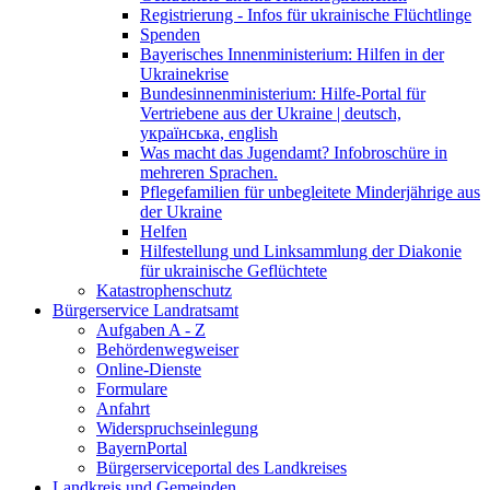
Registrierung - Infos für ukrainische Flüchtlinge
Spenden
Bayerisches Innenministerium: Hilfen in der
Ukrainekrise
Bundesinnenministerium: Hilfe-Portal für
Vertriebene aus der Ukraine | deutsch,
українська, english
Was macht das Jugendamt? Infobroschüre in
mehreren Sprachen.
Pflegefamilien für unbegleitete Minderjährige aus
der Ukraine
Helfen
Hilfestellung und Linksammlung der Diakonie
für ukrainische Geflüchtete
Katastrophenschutz
Bürgerservice Landratsamt
Aufgaben A - Z
Behördenwegweiser
Online-Dienste
Formulare
Anfahrt
Widerspruchseinlegung
BayernPortal
Bürgerserviceportal des Landkreises
Landkreis und Gemeinden