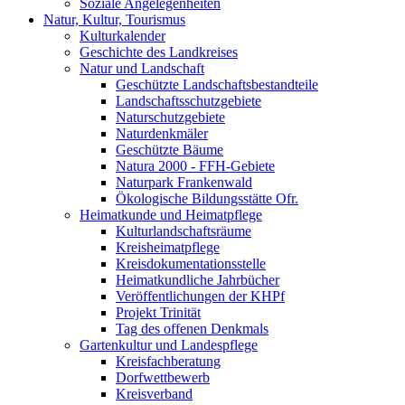
Soziale Angelegenheiten
Natur, Kultur, Tourismus
Kulturkalender
Geschichte des Landkreises
Natur und Landschaft
Geschützte Landschaftsbestandteile
Landschaftsschutzgebiete
Naturschutzgebiete
Naturdenkmäler
Geschützte Bäume
Natura 2000 - FFH-Gebiete
Naturpark Frankenwald
Ökologische Bildungsstätte Ofr.
Heimatkunde und Heimatpflege
Kulturlandschaftsräume
Kreisheimatpflege
Kreisdokumentationsstelle
Heimatkundliche Jahrbücher
Veröffentlichungen der KHPf
Projekt Trinität
Tag des offenen Denkmals
Gartenkultur und Landespflege
Kreisfachberatung
Dorfwettbewerb
Kreisverband