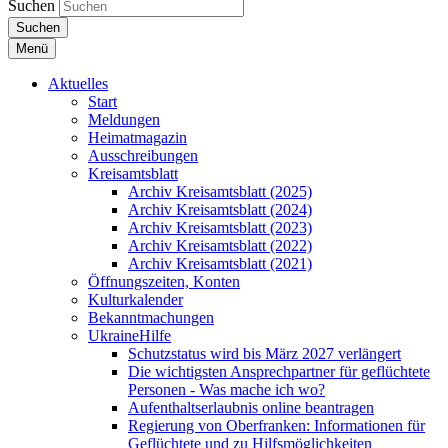
Suchen
Suchen
Menü
Aktuelles
Start
Meldungen
Heimatmagazin
Ausschreibungen
Kreisamtsblatt
Archiv Kreisamtsblatt (2025)
Archiv Kreisamtsblatt (2024)
Archiv Kreisamtsblatt (2023)
Archiv Kreisamtsblatt (2022)
Archiv Kreisamtsblatt (2021)
Öffnungszeiten, Konten
Kulturkalender
Bekanntmachungen
UkraineHilfe
Schutzstatus wird bis März 2027 verlängert
Die wichtigsten Ansprechpartner für geflüchtete
Personen - Was mache ich wo?
Aufenthaltserlaubnis online beantragen
Regierung von Oberfranken: Informationen für
Geflüchtete und zu Hilfsmöglichkeiten