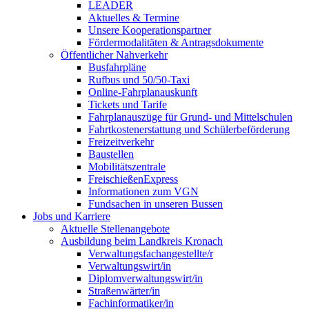
LEADER
Aktuelles & Termine
Unsere Kooperationspartner
Fördermodalitäten & Antragsdokumente
Öffentlicher Nahverkehr
Busfahrpläne
Rufbus und 50/50-Taxi
Online-Fahrplanauskunft
Tickets und Tarife
Fahrplanauszüge für Grund- und Mittelschulen
Fahrtkostenerstattung und Schülerbeförderung
Freizeitverkehr
Baustellen
Mobilitätszentrale
FreischießenExpress
Informationen zum VGN
Fundsachen in unseren Bussen
Jobs und Karriere
Aktuelle Stellenangebote
Ausbildung beim Landkreis Kronach
Verwaltungsfachangestellte/r
Verwaltungswirt/in
Diplomverwaltungswirt/in
Straßenwärter/in
Fachinformatiker/in