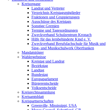
Kreisorgane
Landrat und Vertreter
Verzeichnis Kreistagsmitglieder
Fraktionen und Gruppierungen
Ausschüsse des Kreistags
Sonstige Gremien
Termine und Tagesordnungen
Zweckverband Schulzentrum Kronach
Hilfe für das lernbehinderte Kind e. V.
Zweckverband Berufsfachschule für Musik und
Sing- und Musikschulwerk Oberfranken
Mandatsträger
Wahlergebnisse
Kreistag und Landrat
Bezirkstag
Landtag
Bundestag
Europaparlament
Bürgerentscheide
Volksentscheide
Kreisrechtssammlung
Kreisamtsblatt
Kreispartnerschaften
Greenville, Mississippi, USA
Moray Council, Schottland, GB