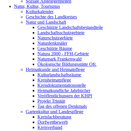
Soziale Angelegenheiten
Natur, Kultur, Tourismus
Kulturkalender
Geschichte des Landkreises
Natur und Landschaft
Geschützte Landschaftsbestandteile
Landschaftsschutzgebiete
Naturschutzgebiete
Naturdenkmäler
Geschützte Bäume
Natura 2000 - FFH-Gebiete
Naturpark Frankenwald
Ökologische Bildungsstätte Ofr.
Heimatkunde und Heimatpflege
Kulturlandschaftsräume
Kreisheimatpflege
Kreisdokumentationsstelle
Heimatkundliche Jahrbücher
Veröffentlichungen der KHPf
Projekt Trinität
Tag des offenen Denkmals
Gartenkultur und Landespflege
Kreisfachberatung
Dorfwettbewerb
Kreisverband