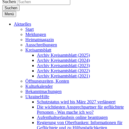
Suchen
Suchen
Menü
Aktuelles
Start
Meldungen
Heimatmagazin
Ausschreibungen
Kreisamtsblatt
Archiv Kreisamtsblatt (2025)
Archiv Kreisamtsblatt (2024)
Archiv Kreisamtsblatt (2023)
Archiv Kreisamtsblatt (2022)
Archiv Kreisamtsblatt (2021)
Öffnungszeiten, Konten
Kulturkalender
Bekanntmachungen
UkraineHilfe
Schutzstatus wird bis März 2027 verlängert
Die wichtigsten Ansprechpartner für geflüchtete
Personen - Was mache ich wo?
Aufenthaltserlaubnis online beantragen
Regierung von Oberfranken: Informationen für
Geflüchtete und zu Hilfsmöglichkeiten