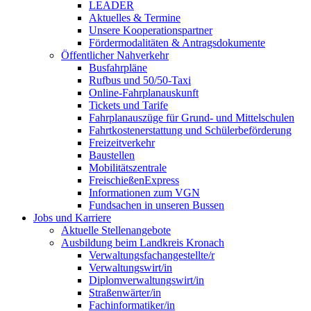
LEADER
Aktuelles & Termine
Unsere Kooperationspartner
Fördermodalitäten & Antragsdokumente
Öffentlicher Nahverkehr
Busfahrpläne
Rufbus und 50/50-Taxi
Online-Fahrplanauskunft
Tickets und Tarife
Fahrplanauszüge für Grund- und Mittelschulen
Fahrtkostenerstattung und Schülerbeförderung
Freizeitverkehr
Baustellen
Mobilitätszentrale
FreischießenExpress
Informationen zum VGN
Fundsachen in unseren Bussen
Jobs und Karriere
Aktuelle Stellenangebote
Ausbildung beim Landkreis Kronach
Verwaltungsfachangestellte/r
Verwaltungswirt/in
Diplomverwaltungswirt/in
Straßenwärter/in
Fachinformatiker/in