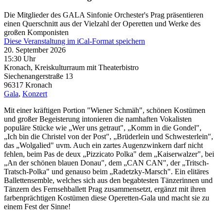
Die Mitglieder des GALA Sinfonie Orchester's Prag präsentieren
einen Querschnitt aus der Vielzahl der Operetten und Werke des
großen Komponisten
Diese Veranstaltung im iCal-Format speichern
20. September 2026
15:30 Uhr
Kronach, Kreiskulturraum mit Theaterbistro
Siechenangerstraße 13
96317
Kronach
Gala
,
Konzert
Mit einer kräftigen Portion "Wiener Schmäh", schönen Kostümen
und großer Begeisterung intonieren die namhaften Vokalisten
populäre Stücke wie „Wer uns getraut", „Komm in die Gondel",
„Ich bin die Christel von der Post", „Brüderlein und Schwesterlein",
das „Wolgalied" uvm. Auch ein zartes Augenzwinkern darf nicht
fehlen, beim Pas de deux „Pizzicato Polka" dem „Kaiserwalzer", bei
„An der schönen blauen Donau", dem „CAN CAN", der „Tritsch-
Tratsch-Polka" und genauso beim „Radetzky-Marsch". Ein elitäres
Ballettensemble, welches sich aus den begabtesten Tänzerinnen und
Tänzern des Fernsehballett Prag zusammensetzt, ergänzt mit ihren
farbenprächtigen Kostümen diese Operetten-Gala und macht sie zu
einem Fest der Sinne!