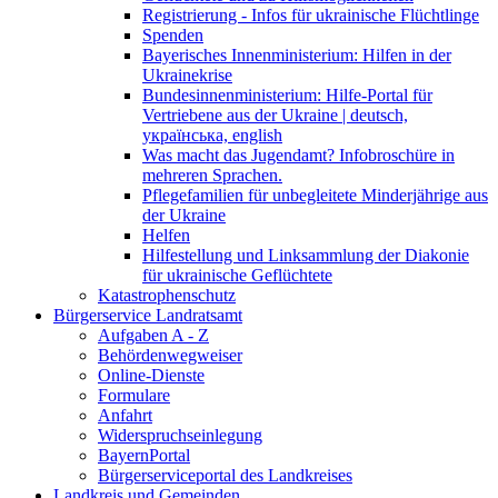
Registrierung - Infos für ukrainische Flüchtlinge
Spenden
Bayerisches Innenministerium: Hilfen in der
Ukrainekrise
Bundesinnenministerium: Hilfe-Portal für
Vertriebene aus der Ukraine | deutsch,
українська, english
Was macht das Jugendamt? Infobroschüre in
mehreren Sprachen.
Pflegefamilien für unbegleitete Minderjährige aus
der Ukraine
Helfen
Hilfestellung und Linksammlung der Diakonie
für ukrainische Geflüchtete
Katastrophenschutz
Bürgerservice Landratsamt
Aufgaben A - Z
Behördenwegweiser
Online-Dienste
Formulare
Anfahrt
Widerspruchseinlegung
BayernPortal
Bürgerserviceportal des Landkreises
Landkreis und Gemeinden