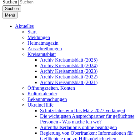
Suchen
Suchen
Menü
Aktuelles
Start
Meldungen
Heimatmagazin
Ausschreibungen
Kreisamtsblatt
Archiv Kreisamtsblatt (2025)
Archiv Kreisamtsblatt (2024)
Archiv Kreisamtsblatt (2023)
Archiv Kreisamtsblatt (2022)
Archiv Kreisamtsblatt (2021)
Öffnungszeiten, Konten
Kulturkalender
Bekanntmachungen
UkraineHilfe
Schutzstatus wird bis März 2027 verlängert
Die wichtigsten Ansprechpartner für geflüchtete
Personen - Was mache ich wo?
Aufenthaltserlaubnis online beantragen
Regierung von Oberfranken: Informationen für
Geflüchtete und zu Hilfsmöglichkeiten