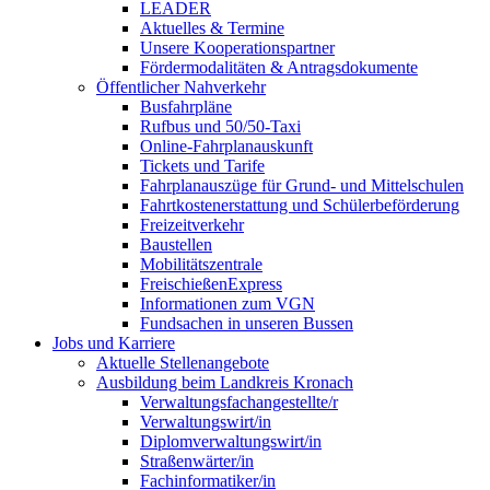
LEADER
Aktuelles & Termine
Unsere Kooperationspartner
Fördermodalitäten & Antragsdokumente
Öffentlicher Nahverkehr
Busfahrpläne
Rufbus und 50/50-Taxi
Online-Fahrplanauskunft
Tickets und Tarife
Fahrplanauszüge für Grund- und Mittelschulen
Fahrtkostenerstattung und Schülerbeförderung
Freizeitverkehr
Baustellen
Mobilitätszentrale
FreischießenExpress
Informationen zum VGN
Fundsachen in unseren Bussen
Jobs und Karriere
Aktuelle Stellenangebote
Ausbildung beim Landkreis Kronach
Verwaltungsfachangestellte/r
Verwaltungswirt/in
Diplomverwaltungswirt/in
Straßenwärter/in
Fachinformatiker/in