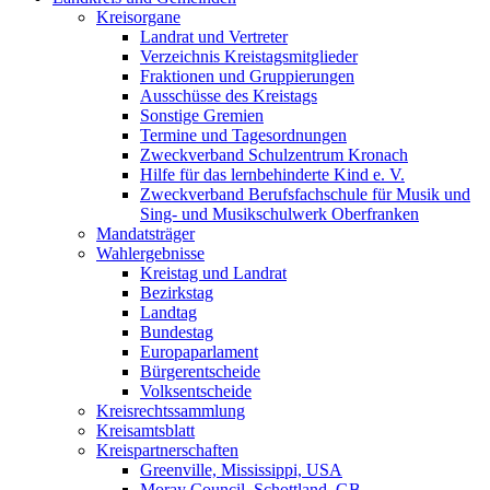
Kreisorgane
Landrat und Vertreter
Verzeichnis Kreistagsmitglieder
Fraktionen und Gruppierungen
Ausschüsse des Kreistags
Sonstige Gremien
Termine und Tagesordnungen
Zweckverband Schulzentrum Kronach
Hilfe für das lernbehinderte Kind e. V.
Zweckverband Berufsfachschule für Musik und
Sing- und Musikschulwerk Oberfranken
Mandatsträger
Wahlergebnisse
Kreistag und Landrat
Bezirkstag
Landtag
Bundestag
Europaparlament
Bürgerentscheide
Volksentscheide
Kreisrechtssammlung
Kreisamtsblatt
Kreispartnerschaften
Greenville, Mississippi, USA
Moray Council, Schottland, GB