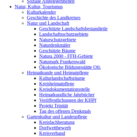
Soziale Angelegenheiten
Natur, Kultur, Tourismus
Kulturkalender
Geschichte des Landkreises
Natur und Landschaft
Geschützte Landschaftsbestandteile
Landschaftsschutzgebiete
Naturschutzgebiete
Naturdenkmäler
Geschützte Bäume
Natura 2000 - FFH-Gebiete
Naturpark Frankenwald
Ökologische Bildungsstätte Ofr.
Heimatkunde und Heimatpflege
Kulturlandschaftsräume
Kreisheimatpflege
Kreisdokumentationsstelle
Heimatkundliche Jahrbücher
Veröffentlichungen der KHPf
Projekt Trinität
Tag des offenen Denkmals
Gartenkultur und Landespflege
Kreisfachberatung
Dorfwettbewerb
Kreisverband