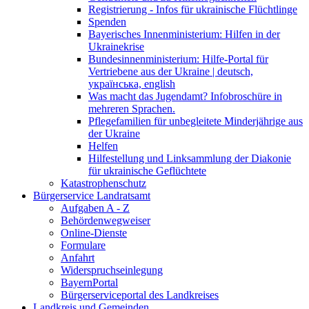
Registrierung - Infos für ukrainische Flüchtlinge
Spenden
Bayerisches Innenministerium: Hilfen in der
Ukrainekrise
Bundesinnenministerium: Hilfe-Portal für
Vertriebene aus der Ukraine | deutsch,
українська, english
Was macht das Jugendamt? Infobroschüre in
mehreren Sprachen.
Pflegefamilien für unbegleitete Minderjährige aus
der Ukraine
Helfen
Hilfestellung und Linksammlung der Diakonie
für ukrainische Geflüchtete
Katastrophenschutz
Bürgerservice Landratsamt
Aufgaben A - Z
Behördenwegweiser
Online-Dienste
Formulare
Anfahrt
Widerspruchseinlegung
BayernPortal
Bürgerserviceportal des Landkreises
Landkreis und Gemeinden