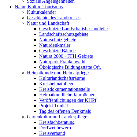
Soziale Angelegenheiten
Natur, Kultur, Tourismus
Kulturkalender
Geschichte des Landkreises
Natur und Landschaft
Geschützte Landschaftsbestandteile
Landschaftsschutzgebiete
Naturschutzgebiete
Naturdenkmäler
Geschützte Bäume
Natura 2000 - FFH-Gebiete
Naturpark Frankenwald
Ökologische Bildungsstätte Ofr.
Heimatkunde und Heimatpflege
Kulturlandschaftsräume
Kreisheimatpflege
Kreisdokumentationsstelle
Heimatkundliche Jahrbücher
Veröffentlichungen der KHPf
Projekt Trinität
Tag des offenen Denkmals
Gartenkultur und Landespflege
Kreisfachberatung
Dorfwettbewerb
Kreisverband