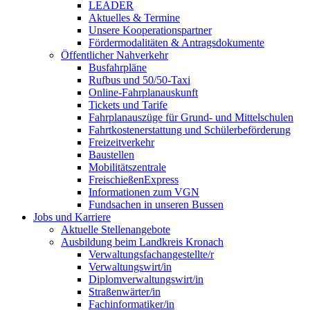
LEADER
Aktuelles & Termine
Unsere Kooperationspartner
Fördermodalitäten & Antragsdokumente
Öffentlicher Nahverkehr
Busfahrpläne
Rufbus und 50/50-Taxi
Online-Fahrplanauskunft
Tickets und Tarife
Fahrplanauszüge für Grund- und Mittelschulen
Fahrtkostenerstattung und Schülerbeförderung
Freizeitverkehr
Baustellen
Mobilitätszentrale
FreischießenExpress
Informationen zum VGN
Fundsachen in unseren Bussen
Jobs und Karriere
Aktuelle Stellenangebote
Ausbildung beim Landkreis Kronach
Verwaltungsfachangestellte/r
Verwaltungswirt/in
Diplomverwaltungswirt/in
Straßenwärter/in
Fachinformatiker/in