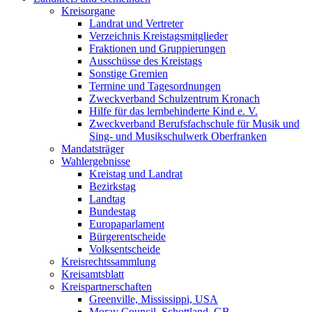
Kreisorgane
Landrat und Vertreter
Verzeichnis Kreistagsmitglieder
Fraktionen und Gruppierungen
Ausschüsse des Kreistags
Sonstige Gremien
Termine und Tagesordnungen
Zweckverband Schulzentrum Kronach
Hilfe für das lernbehinderte Kind e. V.
Zweckverband Berufsfachschule für Musik und
Sing- und Musikschulwerk Oberfranken
Mandatsträger
Wahlergebnisse
Kreistag und Landrat
Bezirkstag
Landtag
Bundestag
Europaparlament
Bürgerentscheide
Volksentscheide
Kreisrechtssammlung
Kreisamtsblatt
Kreispartnerschaften
Greenville, Mississippi, USA
Moray Council, Schottland, GB