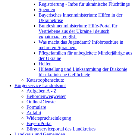
Registrierung - Infos für ukrainische Flüchtlinge
Spenden
Bayerisches Innenministerium: Hilfen in der
Ukrainekrise
Bundesinnenministerium: Hilfe-Portal für
Vertriebene aus der Ukraine | deutsch,
українська, english
Was macht das Jugendamt? Infobroschüre in
mehreren Sprachen.
Pflegefamilien für unbegleitete Minderjährige aus
der Ukraine
Helfen
Hilfestellung und Linksammlung der Diakonie
für ukrainische Geflüchtete
Katastrophenschutz
Bürgerservice Landratsamt
Aufgaben A - Z
Behördenwegweiser
Online-Dienste
Formulare
Anfahrt
Widerspruchseinlegung
BayernPortal
Bürgerserviceportal des Landkreises
Landkreis und Gemeinden