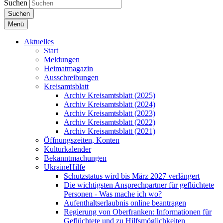
Suchen
Suchen
Menü
Aktuelles
Start
Meldungen
Heimatmagazin
Ausschreibungen
Kreisamtsblatt
Archiv Kreisamtsblatt (2025)
Archiv Kreisamtsblatt (2024)
Archiv Kreisamtsblatt (2023)
Archiv Kreisamtsblatt (2022)
Archiv Kreisamtsblatt (2021)
Öffnungszeiten, Konten
Kulturkalender
Bekanntmachungen
UkraineHilfe
Schutzstatus wird bis März 2027 verlängert
Die wichtigsten Ansprechpartner für geflüchtete
Personen - Was mache ich wo?
Aufenthaltserlaubnis online beantragen
Regierung von Oberfranken: Informationen für
Geflüchtete und zu Hilfsmöglichkeiten