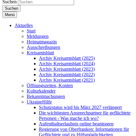
Suchen
Suchen
Menü
Aktuelles
Start
Meldungen
Heimatmagazin
Ausschreibungen
Kreisamtsblatt
Archiv Kreisamtsblatt (2025)
Archiv Kreisamtsblatt (2024)
Archiv Kreisamtsblatt (2023)
Archiv Kreisamtsblatt (2022)
Archiv Kreisamtsblatt (2021)
Öffnungszeiten, Konten
Kulturkalender
Bekanntmachungen
UkraineHilfe
Schutzstatus wird bis März 2027 verlängert
Die wichtigsten Ansprechpartner für geflüchtete
Personen - Was mache ich wo?
Aufenthaltserlaubnis online beantragen
Regierung von Oberfranken: Informationen für
Geflüchtete und zu Hilfsmöglichkeiten