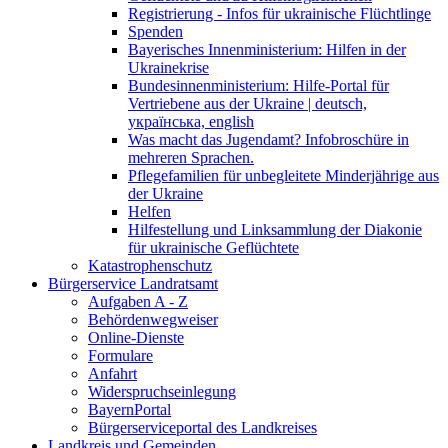
Registrierung - Infos für ukrainische Flüchtlinge
Spenden
Bayerisches Innenministerium: Hilfen in der
Ukrainekrise
Bundesinnenministerium: Hilfe-Portal für
Vertriebene aus der Ukraine | deutsch,
українська, english
Was macht das Jugendamt? Infobroschüre in
mehreren Sprachen.
Pflegefamilien für unbegleitete Minderjährige aus
der Ukraine
Helfen
Hilfestellung und Linksammlung der Diakonie
für ukrainische Geflüchtete
Katastrophenschutz
Bürgerservice Landratsamt
Aufgaben A - Z
Behördenwegweiser
Online-Dienste
Formulare
Anfahrt
Widerspruchseinlegung
BayernPortal
Bürgerserviceportal des Landkreises
Landkreis und Gemeinden