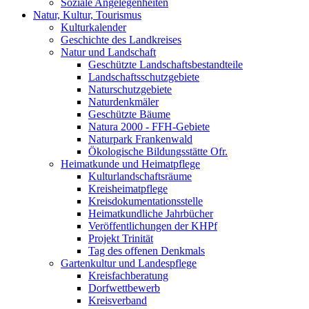
Soziale Angelegenheiten
Natur, Kultur, Tourismus
Kulturkalender
Geschichte des Landkreises
Natur und Landschaft
Geschützte Landschaftsbestandteile
Landschaftsschutzgebiete
Naturschutzgebiete
Naturdenkmäler
Geschützte Bäume
Natura 2000 - FFH-Gebiete
Naturpark Frankenwald
Ökologische Bildungsstätte Ofr.
Heimatkunde und Heimatpflege
Kulturlandschaftsräume
Kreisheimatpflege
Kreisdokumentationsstelle
Heimatkundliche Jahrbücher
Veröffentlichungen der KHPf
Projekt Trinität
Tag des offenen Denkmals
Gartenkultur und Landespflege
Kreisfachberatung
Dorfwettbewerb
Kreisverband