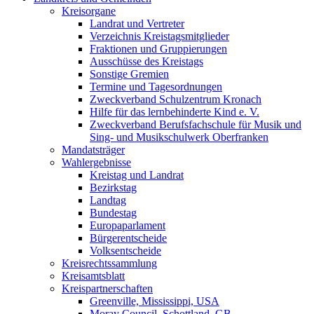
Kreisorgane
Landrat und Vertreter
Verzeichnis Kreistagsmitglieder
Fraktionen und Gruppierungen
Ausschüsse des Kreistags
Sonstige Gremien
Termine und Tagesordnungen
Zweckverband Schulzentrum Kronach
Hilfe für das lernbehinderte Kind e. V.
Zweckverband Berufsfachschule für Musik und
Sing- und Musikschulwerk Oberfranken
Mandatsträger
Wahlergebnisse
Kreistag und Landrat
Bezirkstag
Landtag
Bundestag
Europaparlament
Bürgerentscheide
Volksentscheide
Kreisrechtssammlung
Kreisamtsblatt
Kreispartnerschaften
Greenville, Mississippi, USA
Moray Council, Schottland, GB