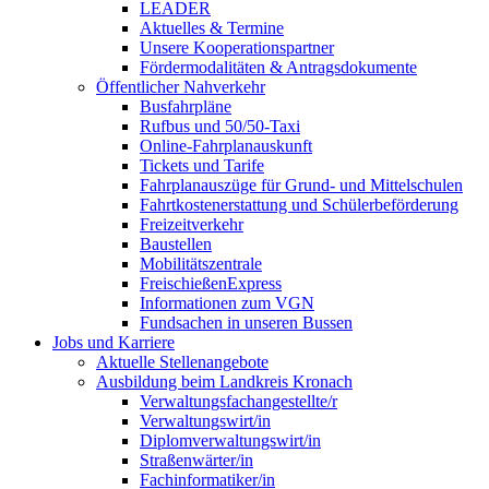
LEADER
Aktuelles & Termine
Unsere Kooperationspartner
Fördermodalitäten & Antragsdokumente
Öffentlicher Nahverkehr
Busfahrpläne
Rufbus und 50/50-Taxi
Online-Fahrplanauskunft
Tickets und Tarife
Fahrplanauszüge für Grund- und Mittelschulen
Fahrtkostenerstattung und Schülerbeförderung
Freizeitverkehr
Baustellen
Mobilitätszentrale
FreischießenExpress
Informationen zum VGN
Fundsachen in unseren Bussen
Jobs und Karriere
Aktuelle Stellenangebote
Ausbildung beim Landkreis Kronach
Verwaltungsfachangestellte/r
Verwaltungswirt/in
Diplomverwaltungswirt/in
Straßenwärter/in
Fachinformatiker/in