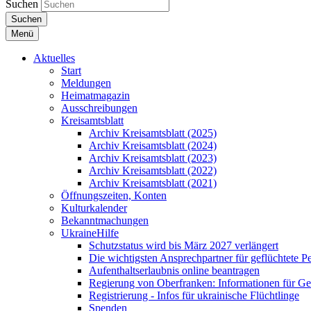
Suchen
Suchen
Menü
Aktuelles
Start
Meldungen
Heimatmagazin
Ausschreibungen
Kreisamtsblatt
Archiv Kreisamtsblatt (2025)
Archiv Kreisamtsblatt (2024)
Archiv Kreisamtsblatt (2023)
Archiv Kreisamtsblatt (2022)
Archiv Kreisamtsblatt (2021)
Öffnungszeiten, Konten
Kulturkalender
Bekanntmachungen
UkraineHilfe
Schutzstatus wird bis März 2027 verlängert
Die wichtigsten Ansprechpartner für geflüchtete 
Aufenthaltserlaubnis online beantragen
Regierung von Oberfranken: Informationen für Gef
Registrierung - Infos für ukrainische Flüchtlinge
Spenden