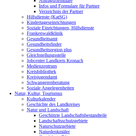
Antragsformulare
Infos und Formulare für Partner
Verzeichnis der Partner
Hilfsdienste (KatSG)
Kindertageseinrichtungen
Soziale Einrichtungen, Hilfsdienste
Frankenwaldklinik
Gesundheitsamt
Gesundheitsfinder
Gesundheitsregion plus
Gleichstellungsstelle
Jobcenter Landkreis Kronach
Medienzentrum
Kreisbibliothek
Kreisjugendamt
Schwangerenberatung
Soziale Angelegenheiten
Natur, Kultur, Tourismus
Kulturkalender
Geschichte des Landkreises
Natur und Landschaft
Geschützte Landschaftsbestandteile
Landschaftsschutzgebiete
Naturschutzgebiete
Naturdenkmäler