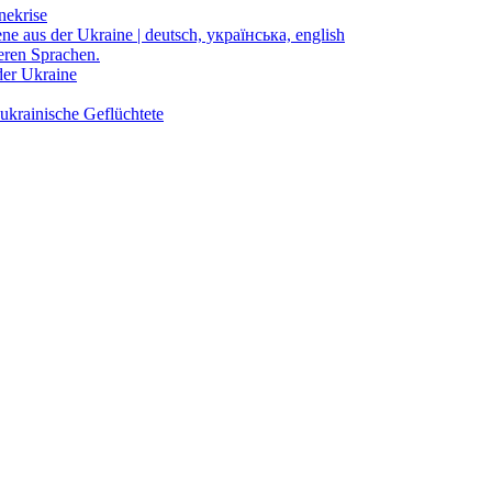
nekrise
ene aus der Ukraine | deutsch, українська, english
eren Sprachen.
der Ukraine
ukrainische Geflüchtete