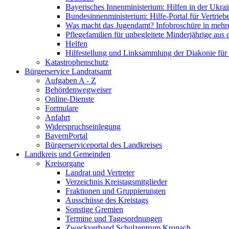
Bayerisches Innenministerium: Hilfen in der Ukrai
Bundesinnenministerium: Hilfe-Portal für Vertrieb
Was macht das Jugendamt? Infobroschüre in mehr
Pflegefamilien für unbegleitete Minderjährige aus 
Helfen
Hilfestellung und Linksammlung der Diakonie für 
Katastrophenschutz
Bürgerservice Landratsamt
Aufgaben A - Z
Behördenwegweiser
Online-Dienste
Formulare
Anfahrt
Widerspruchseinlegung
BayernPortal
Bürgerserviceportal des Landkreises
Landkreis und Gemeinden
Kreisorgane
Landrat und Vertreter
Verzeichnis Kreistagsmitglieder
Fraktionen und Gruppierungen
Ausschüsse des Kreistags
Sonstige Gremien
Termine und Tagesordnungen
Zweckverband Schulzentrum Kronach