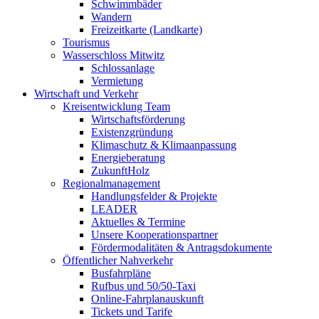
Schwimmbäder
Wandern
Freizeitkarte (Landkarte)
Tourismus
Wasserschloss Mitwitz
Schlossanlage
Vermietung
Wirtschaft und Verkehr
Kreisentwicklung Team
Wirtschaftsförderung
Existenzgründung
Klimaschutz & Klimaanpassung
Energieberatung
ZukunftHolz
Regionalmanagement
Handlungsfelder & Projekte
LEADER
Aktuelles & Termine
Unsere Kooperationspartner
Fördermodalitäten & Antragsdokumente
Öffentlicher Nahverkehr
Busfahrpläne
Rufbus und 50/50-Taxi
Online-Fahrplanauskunft
Tickets und Tarife