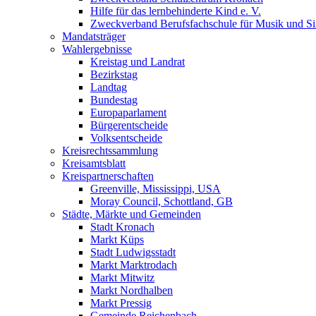
Hilfe für das lernbehinderte Kind e. V.
Zweckverband Berufsfachschule für Musik und S
Mandatsträger
Wahlergebnisse
Kreistag und Landrat
Bezirkstag
Landtag
Bundestag
Europaparlament
Bürgerentscheide
Volksentscheide
Kreisrechtssammlung
Kreisamtsblatt
Kreispartnerschaften
Greenville, Mississippi, USA
Moray Council, Schottland, GB
Städte, Märkte und Gemeinden
Stadt Kronach
Markt Küps
Stadt Ludwigsstadt
Markt Marktrodach
Markt Mitwitz
Markt Nordhalben
Markt Pressig
Gemeinde Reichenbach