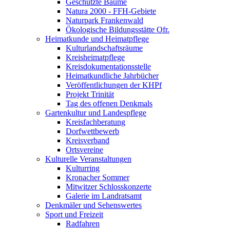
Geschützte Bäume
Natura 2000 - FFH-Gebiete
Naturpark Frankenwald
Ökologische Bildungsstätte Ofr.
Heimatkunde und Heimatpflege
Kulturlandschaftsräume
Kreisheimatpflege
Kreisdokumentationsstelle
Heimatkundliche Jahrbücher
Veröffentlichungen der KHPf
Projekt Trinität
Tag des offenen Denkmals
Gartenkultur und Landespflege
Kreisfachberatung
Dorfwettbewerb
Kreisverband
Ortsvereine
Kulturelle Veranstaltungen
Kulturring
Kronacher Sommer
Mitwitzer Schlosskonzerte
Galerie im Landratsamt
Denkmäler und Sehenswertes
Sport und Freizeit
Radfahren