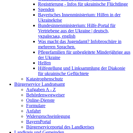
Registrierung - Infos für ukrainische Flüchtlinge
Spenden
Bayerisches Innenministerium: Hilfen in der
Ukrainekrise
Bundesinnenministerium: Hilfe-Portal für
Vertriebene aus der Ukraine | deutsch,
українська, english
Was macht das Jugendamt? Infobroschüre in
mehreren Sprachen.
Pflegefamilien für unbegleitete Minderjährige aus
der Ukraine
Helfen
Hilfestellung und Linksammlung der Diakonie
für ukrainische Geflüchtete
Katastrophenschutz
Bürgerservice Landratsamt
Aufgaben A - Z
Behördenwegweiser
Online-Dienste
Formulare
Anfahrt
Widerspruchseinlegung
BayernPortal
Bürgerserviceportal des Landkreises
Landkreis und Gemeinden