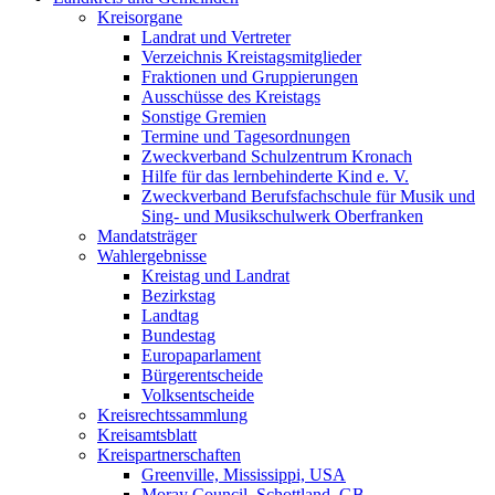
Kreisorgane
Landrat und Vertreter
Verzeichnis Kreistagsmitglieder
Fraktionen und Gruppierungen
Ausschüsse des Kreistags
Sonstige Gremien
Termine und Tagesordnungen
Zweckverband Schulzentrum Kronach
Hilfe für das lernbehinderte Kind e. V.
Zweckverband Berufsfachschule für Musik und
Sing- und Musikschulwerk Oberfranken
Mandatsträger
Wahlergebnisse
Kreistag und Landrat
Bezirkstag
Landtag
Bundestag
Europaparlament
Bürgerentscheide
Volksentscheide
Kreisrechtssammlung
Kreisamtsblatt
Kreispartnerschaften
Greenville, Mississippi, USA
Moray Council, Schottland, GB