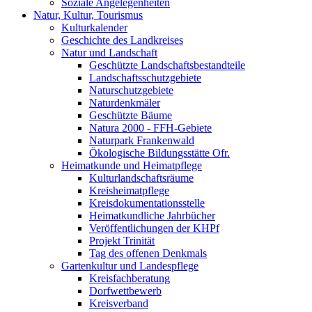
Soziale Angelegenheiten
Natur, Kultur, Tourismus
Kulturkalender
Geschichte des Landkreises
Natur und Landschaft
Geschützte Landschaftsbestandteile
Landschaftsschutzgebiete
Naturschutzgebiete
Naturdenkmäler
Geschützte Bäume
Natura 2000 - FFH-Gebiete
Naturpark Frankenwald
Ökologische Bildungsstätte Ofr.
Heimatkunde und Heimatpflege
Kulturlandschaftsräume
Kreisheimatpflege
Kreisdokumentationsstelle
Heimatkundliche Jahrbücher
Veröffentlichungen der KHPf
Projekt Trinität
Tag des offenen Denkmals
Gartenkultur und Landespflege
Kreisfachberatung
Dorfwettbewerb
Kreisverband