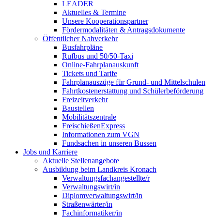
LEADER
Aktuelles & Termine
Unsere Kooperationspartner
Fördermodalitäten & Antragsdokumente
Öffentlicher Nahverkehr
Busfahrpläne
Rufbus und 50/50-Taxi
Online-Fahrplanauskunft
Tickets und Tarife
Fahrplanauszüge für Grund- und Mittelschulen
Fahrtkostenerstattung und Schülerbeförderung
Freizeitverkehr
Baustellen
Mobilitätszentrale
FreischießenExpress
Informationen zum VGN
Fundsachen in unseren Bussen
Jobs und Karriere
Aktuelle Stellenangebote
Ausbildung beim Landkreis Kronach
Verwaltungsfachangestellte/r
Verwaltungswirt/in
Diplomverwaltungswirt/in
Straßenwärter/in
Fachinformatiker/in