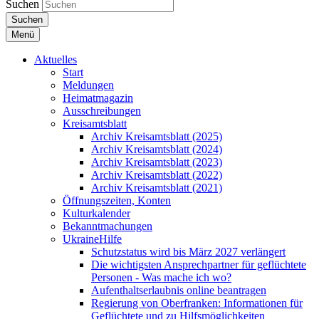
Suchen
Suchen
Menü
Aktuelles
Start
Meldungen
Heimatmagazin
Ausschreibungen
Kreisamtsblatt
Archiv Kreisamtsblatt (2025)
Archiv Kreisamtsblatt (2024)
Archiv Kreisamtsblatt (2023)
Archiv Kreisamtsblatt (2022)
Archiv Kreisamtsblatt (2021)
Öffnungszeiten, Konten
Kulturkalender
Bekanntmachungen
UkraineHilfe
Schutzstatus wird bis März 2027 verlängert
Die wichtigsten Ansprechpartner für geflüchtete
Personen - Was mache ich wo?
Aufenthaltserlaubnis online beantragen
Regierung von Oberfranken: Informationen für
Geflüchtete und zu Hilfsmöglichkeiten