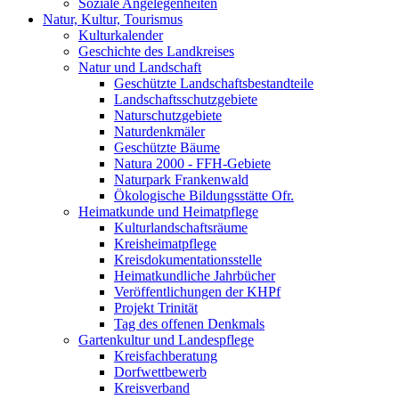
Soziale Angelegenheiten
Natur, Kultur, Tourismus
Kulturkalender
Geschichte des Landkreises
Natur und Landschaft
Geschützte Landschaftsbestandteile
Landschaftsschutzgebiete
Naturschutzgebiete
Naturdenkmäler
Geschützte Bäume
Natura 2000 - FFH-Gebiete
Naturpark Frankenwald
Ökologische Bildungsstätte Ofr.
Heimatkunde und Heimatpflege
Kulturlandschaftsräume
Kreisheimatpflege
Kreisdokumentationsstelle
Heimatkundliche Jahrbücher
Veröffentlichungen der KHPf
Projekt Trinität
Tag des offenen Denkmals
Gartenkultur und Landespflege
Kreisfachberatung
Dorfwettbewerb
Kreisverband