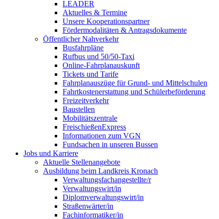
LEADER
Aktuelles & Termine
Unsere Kooperationspartner
Fördermodalitäten & Antragsdokumente
Öffentlicher Nahverkehr
Busfahrpläne
Rufbus und 50/50-Taxi
Online-Fahrplanauskunft
Tickets und Tarife
Fahrplanauszüge für Grund- und Mittelschulen
Fahrtkostenerstattung und Schülerbeförderung
Freizeitverkehr
Baustellen
Mobilitätszentrale
FreischießenExpress
Informationen zum VGN
Fundsachen in unseren Bussen
Jobs und Karriere
Aktuelle Stellenangebote
Ausbildung beim Landkreis Kronach
Verwaltungsfachangestellte/r
Verwaltungswirt/in
Diplomverwaltungswirt/in
Straßenwärter/in
Fachinformatiker/in