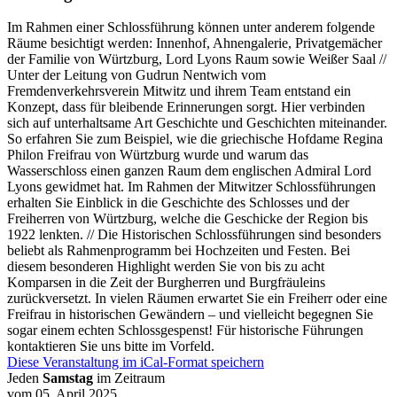
Im Rahmen einer Schlossführung können unter anderem folgende
Räume besichtigt werden: Innenhof, Ahnengalerie, Privatgemächer
der Familie von Würtzburg, Lord Lyons Raum sowie Weißer Saal //
Unter der Leitung von Gudrun Nentwich vom
Fremdenverkehrsverein Mitwitz und ihrem Team entstand ein
Konzept, dass für bleibende Erinnerungen sorgt. Hier verbinden
sich auf unterhaltsame Art Geschichte und Geschichten miteinander.
So erfahren Sie zum Beispiel, wie die griechische Hofdame Regina
Philon Freifrau von Würtzburg wurde und warum das
Wasserschloss einen ganzen Raum dem englischen Admiral Lord
Lyons gewidmet hat. Im Rahmen der Mitwitzer Schlossführungen
erhalten Sie Einblick in die Geschichte des Schlosses und der
Freiherren von Würtzburg, welche die Geschicke der Region bis
1922 lenkten. // Die Historischen Schlossführungen sind besonders
beliebt als Rahmenprogramm bei Hochzeiten und Festen. Bei
diesem besonderen Highlight werden Sie von bis zu acht
Komparsen in die Zeit der Burgherren und Burgfräuleins
zurückversetzt. In vielen Räumen erwartet Sie ein Freiherr oder eine
Freifrau in historischen Gewändern – und vielleicht begegnen Sie
sogar einem echten Schlossgespenst! Für historische Führungen
kontaktieren Sie uns bitte im Vorfeld.
Diese Veranstaltung im iCal-Format speichern
Jeden
Samstag
im Zeitraum
vom 05. April 2025