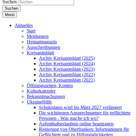
Suchen
Suchen
Menü
Aktuelles
Start
Meldungen
Heimatmagazin
Ausschreibungen
Kreisamtsblatt
Archiv Kreisamtsblatt (2025)
Archiv Kreisamtsblatt (2024)
Archiv Kreisamtsblatt (2023)
Archiv Kreisamtsblatt (2022)
Archiv Kreisamtsblatt (2021)
Öffnungszeiten, Konten
Kulturkalender
Bekanntmachungen
UkraineHilfe
Schutzstatus wird bis März 2027 verlängert
Die wichtigsten Ansprechpartner für geflüchtete
Personen - Was mache ich wo?
Aufenthaltserlaubnis online beantragen
Regierung von Oberfranken: Informationen für
Geflüchtete und zu Hilfsmöglichkeiten