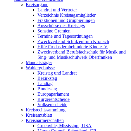
Kreisorgane
Landrat und Vertreter
Verzeichnis Kreistagsmitglieder
Fraktionen und Gruppierungen
Ausschüsse des Kreistags
Sonstige Gremien
Termine und Tagesordnungen
Zweckverband Schulzentrum Kronach
Hilfe für das lernbehinderte Kind e. V.
Zweckverband Berufsfachschule für Musik und
Sing- und Musikschulwerk Oberfranken
Mandatsträger
Wahlergebnisse
Kreistag und Landrat
Bezirkstag
Landtag
Bundestag
Europaparlament
Bürgerentscheide
Volksentscheide
Kreisrechtssammlung
Kreisamtsblatt
Kreispartnerschaften
Greenville, Mississippi, USA
Moray Council, Schottland, GB