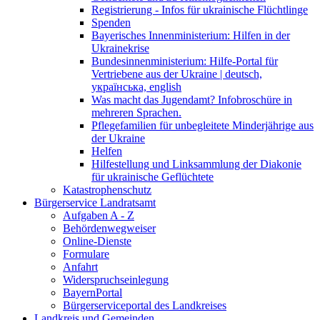
Registrierung - Infos für ukrainische Flüchtlinge
Spenden
Bayerisches Innenministerium: Hilfen in der
Ukrainekrise
Bundesinnenministerium: Hilfe-Portal für
Vertriebene aus der Ukraine | deutsch,
українська, english
Was macht das Jugendamt? Infobroschüre in
mehreren Sprachen.
Pflegefamilien für unbegleitete Minderjährige aus
der Ukraine
Helfen
Hilfestellung und Linksammlung der Diakonie
für ukrainische Geflüchtete
Katastrophenschutz
Bürgerservice Landratsamt
Aufgaben A - Z
Behördenwegweiser
Online-Dienste
Formulare
Anfahrt
Widerspruchseinlegung
BayernPortal
Bürgerserviceportal des Landkreises
Landkreis und Gemeinden