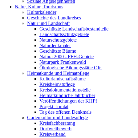
Soziale Angelegenheiten
Natur, Kultur, Tourismus
Kulturkalender
Geschichte des Landkreises
Natur und Landschaft
Geschützte Landschaftsbestandteile
Landschaftsschutzgebiete
Naturschutzgebiete
Naturdenkmäler
Geschützte Bäume
Natura 2000 - FFH-Gebiete
Naturpark Frankenwald
Ökologische Bildungsstätte Ofr.
Heimatkunde und Heimatpflege
Kulturlandschaftsräume
Kreisheimatpflege
Kreisdokumentationsstelle
Heimatkundliche Jahrbücher
Veröffentlichungen der KHPf
Projekt Trinität
Tag des offenen Denkmals
Gartenkultur und Landespflege
Kreisfachberatung
Dorfwettbewerb
Kreisverband