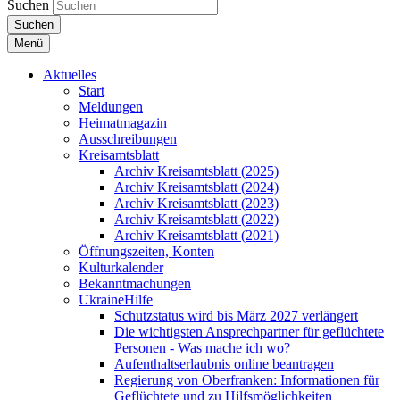
Suchen
Suchen
Menü
Aktuelles
Start
Meldungen
Heimatmagazin
Ausschreibungen
Kreisamtsblatt
Archiv Kreisamtsblatt (2025)
Archiv Kreisamtsblatt (2024)
Archiv Kreisamtsblatt (2023)
Archiv Kreisamtsblatt (2022)
Archiv Kreisamtsblatt (2021)
Öffnungszeiten, Konten
Kulturkalender
Bekanntmachungen
UkraineHilfe
Schutzstatus wird bis März 2027 verlängert
Die wichtigsten Ansprechpartner für geflüchtete
Personen - Was mache ich wo?
Aufenthaltserlaubnis online beantragen
Regierung von Oberfranken: Informationen für
Geflüchtete und zu Hilfsmöglichkeiten