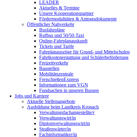
LEADER
Aktuelles & Termine
Unsere Kooperationspartner
Fördermodalitäten & Antragsdokumente
Öffentlicher Nahverkehr
Busfahrpläne
Rufbus und 50/50-Taxi
Online-Fahrplanauskunft
Tickets und Tarife
Fahrplanauszüge für Grund- und Mittelschulen
Fahrtkostenerstattung und Schülerbeförderung
Freizeitverkehr
Baustellen
Mobilitätszentrale
FreischießenExpress
Informationen zum VGN
Fundsachen in unseren Bussen
Jobs und Karriere
Aktuelle Stellenangebote
Ausbildung beim Landkreis Kronach
Verwaltungsfachangestellte/r
Verwaltungswirt/in
Diplomverwaltungswirt/in
Straßenwärter/in
Fachinformatiker/in