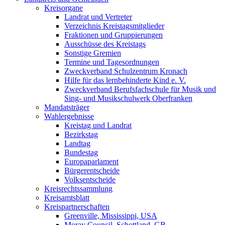
Kreisorgane
Landrat und Vertreter
Verzeichnis Kreistagsmitglieder
Fraktionen und Gruppierungen
Ausschüsse des Kreistags
Sonstige Gremien
Termine und Tagesordnungen
Zweckverband Schulzentrum Kronach
Hilfe für das lernbehinderte Kind e. V.
Zweckverband Berufsfachschule für Musik und
Sing- und Musikschulwerk Oberfranken
Mandatsträger
Wahlergebnisse
Kreistag und Landrat
Bezirkstag
Landtag
Bundestag
Europaparlament
Bürgerentscheide
Volksentscheide
Kreisrechtssammlung
Kreisamtsblatt
Kreispartnerschaften
Greenville, Mississippi, USA
Moray Council, Schottland, GB