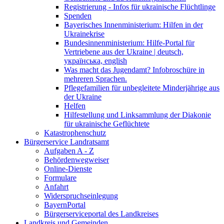
Registrierung - Infos für ukrainische Flüchtlinge
Spenden
Bayerisches Innenministerium: Hilfen in der
Ukrainekrise
Bundesinnenministerium: Hilfe-Portal für
Vertriebene aus der Ukraine | deutsch,
українська, english
Was macht das Jugendamt? Infobroschüre in
mehreren Sprachen.
Pflegefamilien für unbegleitete Minderjährige aus
der Ukraine
Helfen
Hilfestellung und Linksammlung der Diakonie
für ukrainische Geflüchtete
Katastrophenschutz
Bürgerservice Landratsamt
Aufgaben A - Z
Behördenwegweiser
Online-Dienste
Formulare
Anfahrt
Widerspruchseinlegung
BayernPortal
Bürgerserviceportal des Landkreises
Landkreis und Gemeinden