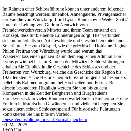
Im Rahmen einer Schlossführung können unter anderem folgende
Räume besichtigt werden: Innenhof, Ahnengalerie, Privatgemächer
der Familie von Würtzburg, Lord Lyons Raum sowie Weißer Saal //
Unter der Leitung von Gudrun Nentwich vom
Fremdenverkehrsverein Mitwitz und ihrem Team entstand ein
Konzept, dass für bleibende Erinnerungen sorgt. Hier verbinden
sich auf unterhaltsame Art Geschichte und Geschichten miteinander.
So erfahren Sie zum Beispiel, wie die griechische Hofdame Regina
Philon Freifrau von Würtzburg wurde und warum das
Wasserschloss einen ganzen Raum dem englischen Admiral Lord
Lyons gewidmet hat. Im Rahmen der Mitwitzer Schlossführungen
erhalten Sie Einblick in die Geschichte des Schlosses und der
Freiherren von Würtzburg, welche die Geschicke der Region bis
1922 lenkten. // Die Historischen Schlossführungen sind besonders
beliebt als Rahmenprogramm bei Hochzeiten und Festen. Bei
diesem besonderen Highlight werden Sie von bis zu acht
Komparsen in die Zeit der Burgherren und Burgfräuleins
zurückversetzt. In vielen Räumen erwartet Sie ein Freiherr oder eine
Freifrau in historischen Gewändern – und vielleicht begegnen Sie
sogar einem echten Schlossgespenst! Für historische Führungen
kontaktieren Sie uns bitte im Vorfeld.
Diese Veranstaltung im iCal-Format speichern
09. Mai 2025
14:00 Uhr