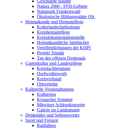
Geschützte Bäume
Natura 2000 - FFH-Gebiete
Naturpark Frankenwald
Ökologische Bildungsstätte Ofr.
Heimatkunde und Heimatpflege
Kulturlandschaftsräume
Kreisheimatpflege
Kreisdokumentationsstelle
Heimatkundliche Jahrbücher
Veröffentlichungen der KHPf
Projekt Trinität
Tag des offenen Denkmals
Gartenkultur und Landespflege
Kreisfachberatung
Dorfwettbewerb
Kreisverband
Ortsvereine
Kulturelle Veranstaltungen
Kulturring
Kronacher Sommer
Mitwitzer Schlosskonzerte
Galerie im Landratsamt
Denkmäler und Sehenswertes
Sport und Freizeit
Radfahren