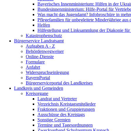
Bayerisches Innenministerium: Hilfen in der Ukrai
Bundesinnenministerium: Hilfe-Portal für Vertrieb
Was macht das Jugendamt? Infobroschüre in mehr
Pflegefamilien für unbegleitete Minderjährige aus 
Helfen
Hilfestellung und Linksammlung der Diakonie für 
Katastrophenschutz
Bürgerservice Landratsamt
Aufgaben A - Z
Behördenwegweiser
Online-Dienste
Formulare
Anfahrt
Widerspruchseinlegung
BayernPortal
Bürgerserviceportal des Landkreises
Landkreis und Gemeinden
Kreisorgane
Landrat und Vertreter
Verzeichnis Kreistagsmitglieder
Fraktionen und Gruppierungen
Ausschüsse des Kreistags
Sonstige Gremien
Termine und Tagesordnungen
Zweckverband Schulzentrum Kronach