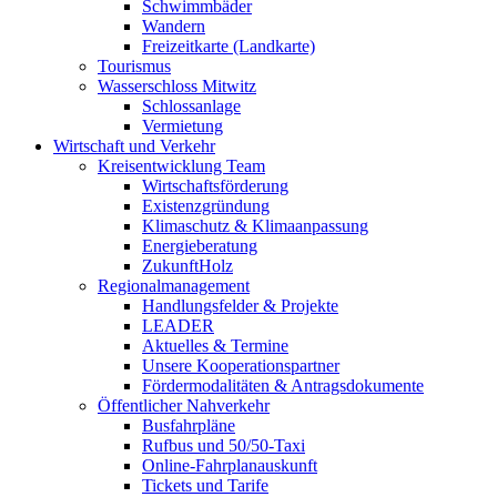
Schwimmbäder
Wandern
Freizeitkarte (Landkarte)
Tourismus
Wasserschloss Mitwitz
Schlossanlage
Vermietung
Wirtschaft und Verkehr
Kreisentwicklung Team
Wirtschaftsförderung
Existenzgründung
Klimaschutz & Klimaanpassung
Energieberatung
ZukunftHolz
Regionalmanagement
Handlungsfelder & Projekte
LEADER
Aktuelles & Termine
Unsere Kooperationspartner
Fördermodalitäten & Antragsdokumente
Öffentlicher Nahverkehr
Busfahrpläne
Rufbus und 50/50-Taxi
Online-Fahrplanauskunft
Tickets und Tarife