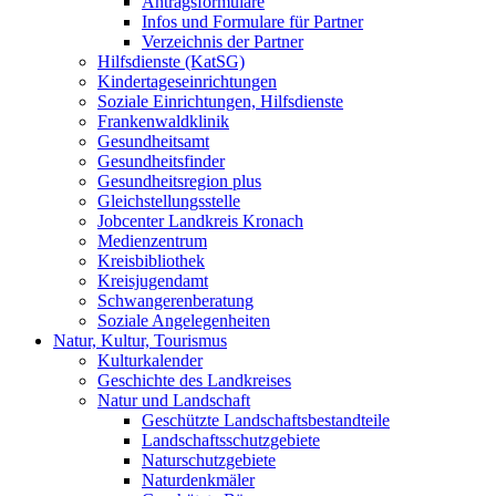
Antragsformulare
Infos und Formulare für Partner
Verzeichnis der Partner
Hilfsdienste (KatSG)
Kindertageseinrichtungen
Soziale Einrichtungen, Hilfsdienste
Frankenwaldklinik
Gesundheitsamt
Gesundheitsfinder
Gesundheitsregion plus
Gleichstellungsstelle
Jobcenter Landkreis Kronach
Medienzentrum
Kreisbibliothek
Kreisjugendamt
Schwangerenberatung
Soziale Angelegenheiten
Natur, Kultur, Tourismus
Kulturkalender
Geschichte des Landkreises
Natur und Landschaft
Geschützte Landschaftsbestandteile
Landschaftsschutzgebiete
Naturschutzgebiete
Naturdenkmäler