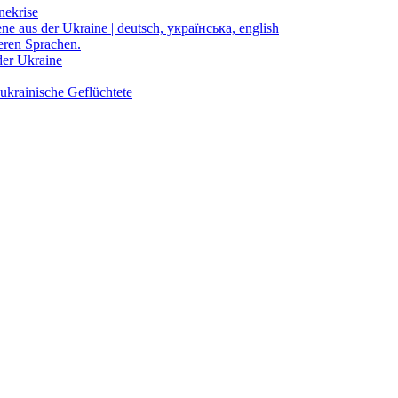
nekrise
ene aus der Ukraine | deutsch, українська, english
eren Sprachen.
der Ukraine
ukrainische Geflüchtete