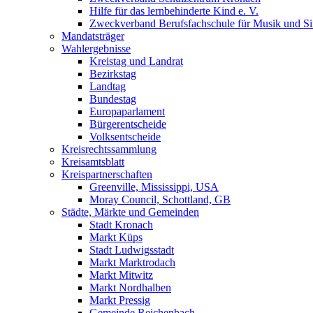
Hilfe für das lernbehinderte Kind e. V.
Zweckverband Berufsfachschule für Musik und S
Mandatsträger
Wahlergebnisse
Kreistag und Landrat
Bezirkstag
Landtag
Bundestag
Europaparlament
Bürgerentscheide
Volksentscheide
Kreisrechtssammlung
Kreisamtsblatt
Kreispartnerschaften
Greenville, Mississippi, USA
Moray Council, Schottland, GB
Städte, Märkte und Gemeinden
Stadt Kronach
Markt Küps
Stadt Ludwigsstadt
Markt Marktrodach
Markt Mitwitz
Markt Nordhalben
Markt Pressig
Gemeinde Reichenbach