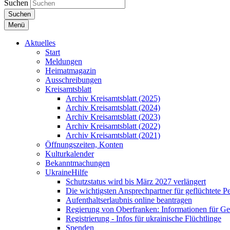
Suchen
Suchen
Menü
Aktuelles
Start
Meldungen
Heimatmagazin
Ausschreibungen
Kreisamtsblatt
Archiv Kreisamtsblatt (2025)
Archiv Kreisamtsblatt (2024)
Archiv Kreisamtsblatt (2023)
Archiv Kreisamtsblatt (2022)
Archiv Kreisamtsblatt (2021)
Öffnungszeiten, Konten
Kulturkalender
Bekanntmachungen
UkraineHilfe
Schutzstatus wird bis März 2027 verlängert
Die wichtigsten Ansprechpartner für geflüchtete 
Aufenthaltserlaubnis online beantragen
Regierung von Oberfranken: Informationen für Gef
Registrierung - Infos für ukrainische Flüchtlinge
Spenden