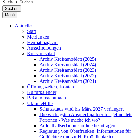
Suchen
Suchen
Menü
Aktuelles
Start
Meldungen
Heimatmagazin
Ausschreibungen
Kreisamtsblatt
Archiv Kreisamtsblatt (2025)
Archiv Kreisamtsblatt (2024)
Archiv Kreisamtsblatt (2023)
Archiv Kreisamtsblatt (2022)
Archiv Kreisamtsblatt (2021)
Öffnungszeiten, Konten
Kulturkalender
Bekanntmachungen
UkraineHilfe
Schutzstatus wird bis März 2027 verlängert
Die wichtigsten Ansprechpartner für geflüchtete
Personen - Was mache ich wo?
Aufenthaltserlaubnis online beantragen
Regierung von Oberfranken: Informationen für
Geflüchtete und zu Hilfsmöglichkeiten