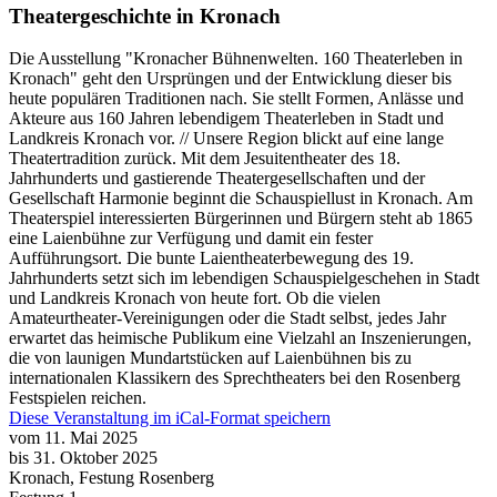
Theatergeschichte in Kronach
Die Ausstellung "Kronacher Bühnenwelten. 160 Theaterleben in
Kronach" geht den Ursprüngen und der Entwicklung dieser bis
heute populären Traditionen nach. Sie stellt Formen, Anlässe und
Akteure aus 160 Jahren lebendigem Theaterleben in Stadt und
Landkreis Kronach vor. // Unsere Region blickt auf eine lange
Theatertradition zurück. Mit dem Jesuitentheater des 18.
Jahrhunderts und gastierende Theatergesellschaften und der
Gesellschaft Harmonie beginnt die Schauspiellust in Kronach. Am
Theaterspiel interessierten Bürgerinnen und Bürgern steht ab 1865
eine Laienbühne zur Verfügung und damit ein fester
Aufführungsort. Die bunte Laientheaterbewegung des 19.
Jahrhunderts setzt sich im lebendigen Schauspielgeschehen in Stadt
und Landkreis Kronach von heute fort. Ob die vielen
Amateurtheater-Vereinigungen oder die Stadt selbst, jedes Jahr
erwartet das heimische Publikum eine Vielzahl an Inszenierungen,
die von launigen Mundartstücken auf Laienbühnen bis zu
internationalen Klassikern des Sprechtheaters bei den Rosenberg
Festspielen reichen.
Diese Veranstaltung im iCal-Format speichern
vom 11. Mai 2025
bis 31. Oktober 2025
Kronach, Festung Rosenberg