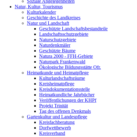
Soziale Angelegenheiten
Natur, Kultur, Tourismus
Kulturkalender
Geschichte des Landkreises
Natur und Landschaft
Geschützte Landschaftsbestandteile
Landschaftsschutzgebiete
Naturschutzgebiete
Naturdenkmäler
Geschützte Bäume
Natura 2000 - FFH-Gebiete
Naturpark Frankenwald
Ökologische Bildungsstätte Ofr.
Heimatkunde und Heimatpflege
Kulturlandschaftsräume
Kreisheimatpflege
Kreisdokumentationsstelle
Heimatkundliche Jahrbücher
Veröffentlichungen der KHPf
Projekt Trinität
Tag des offenen Denkmals
Gartenkultur und Landespflege
Kreisfachberatung
Dorfwettbewerb
Kreisverband