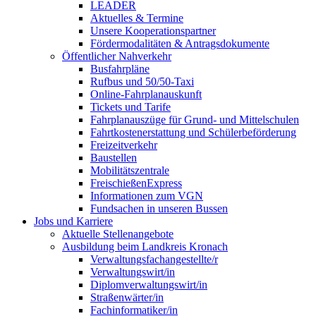
LEADER
Aktuelles & Termine
Unsere Kooperationspartner
Fördermodalitäten & Antragsdokumente
Öffentlicher Nahverkehr
Busfahrpläne
Rufbus und 50/50-Taxi
Online-Fahrplanauskunft
Tickets und Tarife
Fahrplanauszüge für Grund- und Mittelschulen
Fahrtkostenerstattung und Schülerbeförderung
Freizeitverkehr
Baustellen
Mobilitätszentrale
FreischießenExpress
Informationen zum VGN
Fundsachen in unseren Bussen
Jobs und Karriere
Aktuelle Stellenangebote
Ausbildung beim Landkreis Kronach
Verwaltungsfachangestellte/r
Verwaltungswirt/in
Diplomverwaltungswirt/in
Straßenwärter/in
Fachinformatiker/in