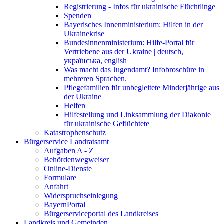
Registrierung - Infos für ukrainische Flüchtlinge
Spenden
Bayerisches Innenministerium: Hilfen in der
Ukrainekrise
Bundesinnenministerium: Hilfe-Portal für
Vertriebene aus der Ukraine | deutsch,
українська, english
Was macht das Jugendamt? Infobroschüre in
mehreren Sprachen.
Pflegefamilien für unbegleitete Minderjährige aus
der Ukraine
Helfen
Hilfestellung und Linksammlung der Diakonie
für ukrainische Geflüchtete
Katastrophenschutz
Bürgerservice Landratsamt
Aufgaben A - Z
Behördenwegweiser
Online-Dienste
Formulare
Anfahrt
Widerspruchseinlegung
BayernPortal
Bürgerserviceportal des Landkreises
Landkreis und Gemeinden