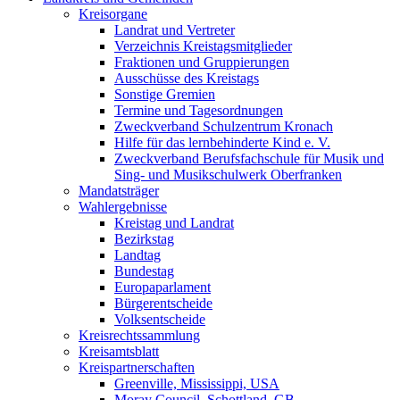
Kreisorgane
Landrat und Vertreter
Verzeichnis Kreistagsmitglieder
Fraktionen und Gruppierungen
Ausschüsse des Kreistags
Sonstige Gremien
Termine und Tagesordnungen
Zweckverband Schulzentrum Kronach
Hilfe für das lernbehinderte Kind e. V.
Zweckverband Berufsfachschule für Musik und
Sing- und Musikschulwerk Oberfranken
Mandatsträger
Wahlergebnisse
Kreistag und Landrat
Bezirkstag
Landtag
Bundestag
Europaparlament
Bürgerentscheide
Volksentscheide
Kreisrechtssammlung
Kreisamtsblatt
Kreispartnerschaften
Greenville, Mississippi, USA
Moray Council, Schottland, GB