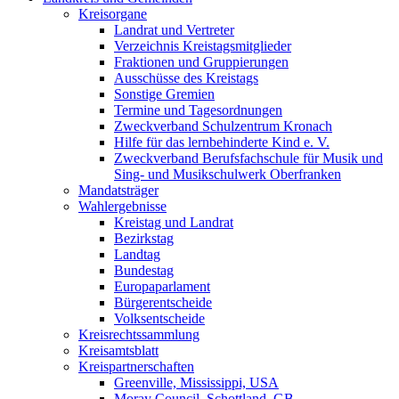
Kreisorgane
Landrat und Vertreter
Verzeichnis Kreistagsmitglieder
Fraktionen und Gruppierungen
Ausschüsse des Kreistags
Sonstige Gremien
Termine und Tagesordnungen
Zweckverband Schulzentrum Kronach
Hilfe für das lernbehinderte Kind e. V.
Zweckverband Berufsfachschule für Musik und
Sing- und Musikschulwerk Oberfranken
Mandatsträger
Wahlergebnisse
Kreistag und Landrat
Bezirkstag
Landtag
Bundestag
Europaparlament
Bürgerentscheide
Volksentscheide
Kreisrechtssammlung
Kreisamtsblatt
Kreispartnerschaften
Greenville, Mississippi, USA
Moray Council, Schottland, GB