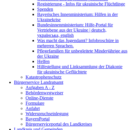
Registrierung - Infos für ukrainische Flüchtlinge
Spenden
Bayerisches Innenministerium: Hilfen in der
Ukrainekrise
Bundesinnenministerium: Hilfe-Portal für
Vertriebene aus der Ukraine | deutsch,
українська, english
Was macht das Jugendamt? Infobroschüre in
mehreren Sprachen.
Pflegefamilien für unbegleitete Minderjährige aus
der Ukraine
Helfen
Hilfestellung und Linksammlung der Diakonie
für ukrainische Geflüchtete
Katastrophenschutz
Bürgerservice Landratsamt
Aufgaben A - Z
Behördenwegweiser
Online-Dienste
Formulare
Anfahrt
Widerspruchseinlegung
BayernPortal
Bürgerserviceportal des Landkreises
Landkreis und Gemeinden