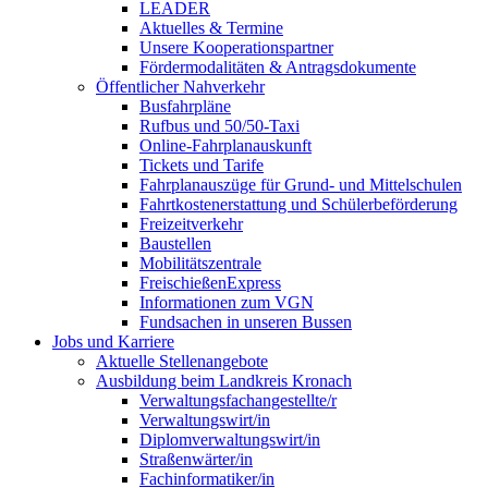
LEADER
Aktuelles & Termine
Unsere Kooperationspartner
Fördermodalitäten & Antragsdokumente
Öffentlicher Nahverkehr
Busfahrpläne
Rufbus und 50/50-Taxi
Online-Fahrplanauskunft
Tickets und Tarife
Fahrplanauszüge für Grund- und Mittelschulen
Fahrtkostenerstattung und Schülerbeförderung
Freizeitverkehr
Baustellen
Mobilitätszentrale
FreischießenExpress
Informationen zum VGN
Fundsachen in unseren Bussen
Jobs und Karriere
Aktuelle Stellenangebote
Ausbildung beim Landkreis Kronach
Verwaltungsfachangestellte/r
Verwaltungswirt/in
Diplomverwaltungswirt/in
Straßenwärter/in
Fachinformatiker/in