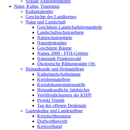
Soziale Angelegenheiten
Natur, Kultur, Tourismus
Kulturkalender
Geschichte des Landkreises
Natur und Landschaft
Geschützte Landschaftsbestandteile
Landschaftsschutzgebiete
Naturschutzgebiete
Naturdenkmäler
Geschützte Bäume
Natura 2000 - FFH-Gebiete
Naturpark Frankenwald
Ökologische Bildungsstätte Ofr.
Heimatkunde und Heimatpflege
Kulturlandschaftsräume
Kreisheimatpflege
Kreisdokumentationsstelle
Heimatkundliche Jahrbücher
Veröffentlichungen der KHPf
Projekt Trinität
Tag des offenen Denkmals
Gartenkultur und Landespflege
Kreisfachberatung
Dorfwettbewerb
Kreisverband