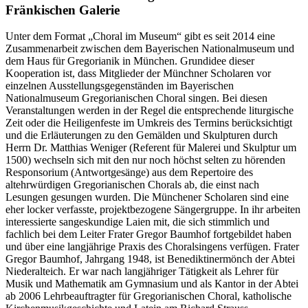
Fränkischen Galerie
Unter dem Format „Choral im Museum“ gibt es seit 2014 eine
Zusammenarbeit zwischen dem Bayerischen Nationalmuseum und
dem Haus für Gregorianik in München. Grundidee dieser
Kooperation ist, dass Mitglieder der Münchner Scholaren vor
einzelnen Ausstellungsgegenständen im Bayerischen
Nationalmuseum Gregorianischen Choral singen. Bei diesen
Veranstaltungen werden in der Regel die entsprechende liturgische
Zeit oder die Heiligenfeste im Umkreis des Termins berücksichtigt
und die Erläuterungen zu den Gemälden und Skulpturen durch
Herrn Dr. Matthias Weniger (Referent für Malerei und Skulptur um
1500) wechseln sich mit den nur noch höchst selten zu hörenden
Responsorium (Antwortgesänge) aus dem Repertoire des
altehrwürdigen Gregorianischen Chorals ab, die einst nach
Lesungen gesungen wurden. Die Münchener Scholaren sind eine
eher locker verfasste, projektbezogene Sängergruppe. In ihr arbeiten
interessierte sangeskundige Laien mit, die sich stimmlich und
fachlich bei dem Leiter Frater Gregor Baumhof fortgebildet haben
und über eine langjährige Praxis des Choralsingens verfügen. Frater
Gregor Baumhof, Jahrgang 1948, ist Benediktinermönch der Abtei
Niederalteich. Er war nach langjähriger Tätigkeit als Lehrer für
Musik und Mathematik am Gymnasium und als Kantor in der Abtei
ab 2006 Lehrbeauftragter für Gregorianischen Choral, katholische