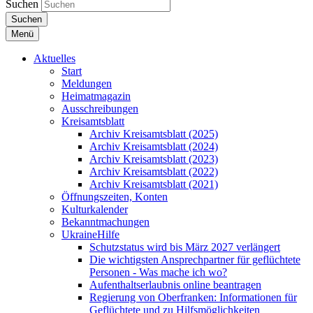
Suchen
Suchen
Menü
Aktuelles
Start
Meldungen
Heimatmagazin
Ausschreibungen
Kreisamtsblatt
Archiv Kreisamtsblatt (2025)
Archiv Kreisamtsblatt (2024)
Archiv Kreisamtsblatt (2023)
Archiv Kreisamtsblatt (2022)
Archiv Kreisamtsblatt (2021)
Öffnungszeiten, Konten
Kulturkalender
Bekanntmachungen
UkraineHilfe
Schutzstatus wird bis März 2027 verlängert
Die wichtigsten Ansprechpartner für geflüchtete
Personen - Was mache ich wo?
Aufenthaltserlaubnis online beantragen
Regierung von Oberfranken: Informationen für
Geflüchtete und zu Hilfsmöglichkeiten