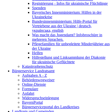
Registrierung - Infos für ukrainische Flüchtlinge
Spenden
Bayerisches Innenministerium: Hilfen in der
Ukrainekrise
Bundesinnenministerium: Hilfe-Portal für
Vertriebene aus der Ukraine | deutsch,
українська, english
Was macht das Jugendamt? Infobroschüre in
mehreren Sprachen.
Pflegefamilien für unbegleitete Minderjährige aus
der Ukraine
Helfen
Hilfestellung und Linksammlung der Diakonie
für ukrainische Geflüchtete
Katastrophenschutz
Bürgerservice Landratsamt
Aufgaben A - Z
Behördenwegweiser
Online-Dienste
Formulare
Anfahrt
Widerspruchseinlegung
BayernPortal
Bürgerserviceportal des Landkreises
Landkreis und Gemeinden