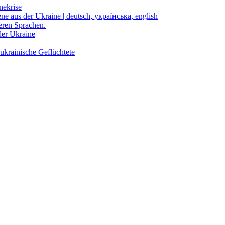
nekrise
ene aus der Ukraine | deutsch, українська, english
eren Sprachen.
der Ukraine
ukrainische Geflüchtete