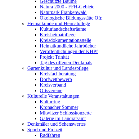
Geschützte Bäume
Natura 2000 - FFH-Gebiete
Naturpark Frankenwald
Ökologische Bildungsstätte Ofr.
Heimatkunde und Heimatpflege
Kulturlandschaftsräume
Kreisheimatpflege
Kreisdokumentationsstelle
Heimatkundliche Jahrbücher
Veröffentlichungen der KHPf
Projekt Trinität
Tag des offenen Denkmals
Gartenkultur und Landespflege
Kreisfachberatung
Dorfwettbewerb
Kreisverband
Ortsvereine
Kulturelle Veranstaltungen
Kulturring
Kronacher Sommer
Mitwitzer Schlosskonzerte
Galerie im Landratsamt
Denkmäler und Sehenswertes
Sport und Freizeit
Radfahren