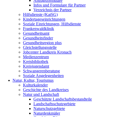
Antragsformulare
Infos und Formulare für Partner
Verzeichnis der Partner
Hilfsdienste (KatSG)
Kindertageseinrichtungen
Soziale Einrichtungen, Hilfsdienste
Frankenwaldklinik
Gesundheitsamt
Gesundheitsfinder
Gesundheitsregion plus
Gleichstellungsstelle
Jobcenter Landkreis Kronach
Medienzentrum
Kreisbibliothek
Kreisjugendamt
Schwangerenberatung
Soziale Angelegenheiten
Natur, Kultur, Tourismus
Kulturkalender
Geschichte des Landkreises
Natur und Landschaft
Geschützte Landschaftsbestandteile
Landschaftsschutzgebiete
Naturschutzgebiete
Naturdenkmäler