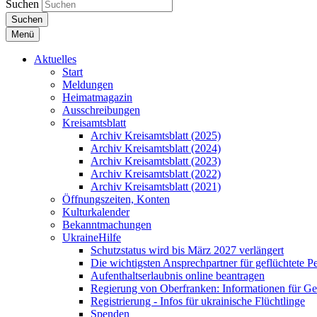
Suchen
Suchen
Menü
Aktuelles
Start
Meldungen
Heimatmagazin
Ausschreibungen
Kreisamtsblatt
Archiv Kreisamtsblatt (2025)
Archiv Kreisamtsblatt (2024)
Archiv Kreisamtsblatt (2023)
Archiv Kreisamtsblatt (2022)
Archiv Kreisamtsblatt (2021)
Öffnungszeiten, Konten
Kulturkalender
Bekanntmachungen
UkraineHilfe
Schutzstatus wird bis März 2027 verlängert
Die wichtigsten Ansprechpartner für geflüchtete 
Aufenthaltserlaubnis online beantragen
Regierung von Oberfranken: Informationen für Gef
Registrierung - Infos für ukrainische Flüchtlinge
Spenden