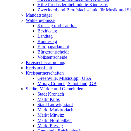
Hilfe für das lernbehinderte Kind e. V.
Zweckverband Berufsfachschule für Musik und S
Mandatsträger
Wahlergebnisse
Kreistag und Landrat
Bezirkstag
Landtag
Bundestag
Europaparlament
Bürgerentscheide
Volksentscheide
Kreisrechtssammlung
Kreisamtsblatt
Kreispartnerschaften
Greenville, Mississippi, USA
Moray Council, Schottland, GB
Städte, Märkte und Gemeinden
Stadt Kronach
Markt Küps
Stadt Ludwigsstadt
Markt Marktrodach
Markt Mitwitz
Markt Nordhalben
Markt Pressig
Gemeinde Reichenbach