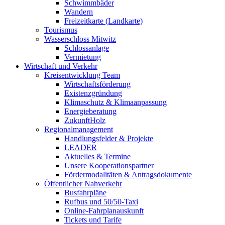
Schwimmbäder
Wandern
Freizeitkarte (Landkarte)
Tourismus
Wasserschloss Mitwitz
Schlossanlage
Vermietung
Wirtschaft und Verkehr
Kreisentwicklung Team
Wirtschaftsförderung
Existenzgründung
Klimaschutz & Klimaanpassung
Energieberatung
ZukunftHolz
Regionalmanagement
Handlungsfelder & Projekte
LEADER
Aktuelles & Termine
Unsere Kooperationspartner
Fördermodalitäten & Antragsdokumente
Öffentlicher Nahverkehr
Busfahrpläne
Rufbus und 50/50-Taxi
Online-Fahrplanauskunft
Tickets und Tarife