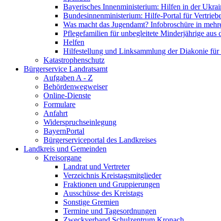
Bayerisches Innenministerium: Hilfen in der Ukrai
Bundesinnenministerium: Hilfe-Portal für Vertrieb
Was macht das Jugendamt? Infobroschüre in mehr
Pflegefamilien für unbegleitete Minderjährige aus 
Helfen
Hilfestellung und Linksammlung der Diakonie für 
Katastrophenschutz
Bürgerservice Landratsamt
Aufgaben A - Z
Behördenwegweiser
Online-Dienste
Formulare
Anfahrt
Widerspruchseinlegung
BayernPortal
Bürgerserviceportal des Landkreises
Landkreis und Gemeinden
Kreisorgane
Landrat und Vertreter
Verzeichnis Kreistagsmitglieder
Fraktionen und Gruppierungen
Ausschüsse des Kreistags
Sonstige Gremien
Termine und Tagesordnungen
Zweckverband Schulzentrum Kronach