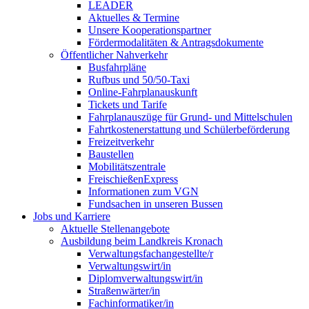
LEADER
Aktuelles & Termine
Unsere Kooperationspartner
Fördermodalitäten & Antragsdokumente
Öffentlicher Nahverkehr
Busfahrpläne
Rufbus und 50/50-Taxi
Online-Fahrplanauskunft
Tickets und Tarife
Fahrplanauszüge für Grund- und Mittelschulen
Fahrtkostenerstattung und Schülerbeförderung
Freizeitverkehr
Baustellen
Mobilitätszentrale
FreischießenExpress
Informationen zum VGN
Fundsachen in unseren Bussen
Jobs und Karriere
Aktuelle Stellenangebote
Ausbildung beim Landkreis Kronach
Verwaltungsfachangestellte/r
Verwaltungswirt/in
Diplomverwaltungswirt/in
Straßenwärter/in
Fachinformatiker/in