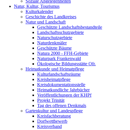
Soziale Angelegenheiten
Natur, Kultur, Tourismus
Kulturkalender
Geschichte des Landkreises
Natur und Landschaft
Geschützte Landschaftsbestandteile
Landschaftsschutzgebiete
Naturschutzgebiete
Naturdenkmäler
Geschützte Bäume
Natura 2000 - FFH-Gebiete
Naturpark Frankenwald
Ökologische Bildungsstätte Ofr.
Heimatkunde und Heimatpflege
Kulturlandschaftsräume
Kreisheimatpflege
Kreisdokumentationsstelle
Heimatkundliche Jahrbücher
Veröffentlichungen der KHPf
Projekt Trinität
Tag des offenen Denkmals
Gartenkultur und Landespflege
Kreisfachberatung
Dorfwettbewerb
Kreisverband