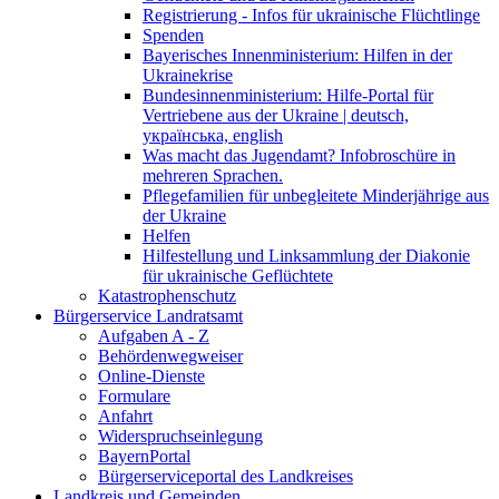
Registrierung - Infos für ukrainische Flüchtlinge
Spenden
Bayerisches Innenministerium: Hilfen in der
Ukrainekrise
Bundesinnenministerium: Hilfe-Portal für
Vertriebene aus der Ukraine | deutsch,
українська, english
Was macht das Jugendamt? Infobroschüre in
mehreren Sprachen.
Pflegefamilien für unbegleitete Minderjährige aus
der Ukraine
Helfen
Hilfestellung und Linksammlung der Diakonie
für ukrainische Geflüchtete
Katastrophenschutz
Bürgerservice Landratsamt
Aufgaben A - Z
Behördenwegweiser
Online-Dienste
Formulare
Anfahrt
Widerspruchseinlegung
BayernPortal
Bürgerserviceportal des Landkreises
Landkreis und Gemeinden