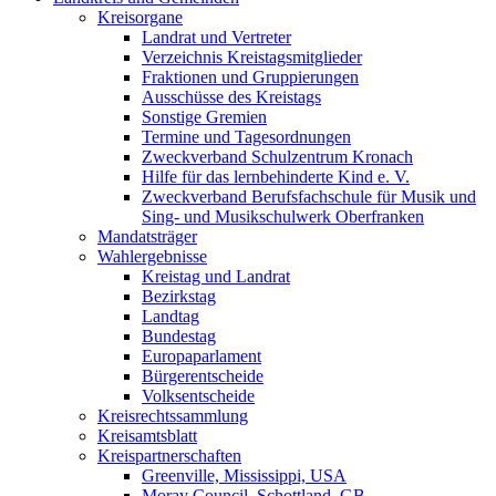
Kreisorgane
Landrat und Vertreter
Verzeichnis Kreistagsmitglieder
Fraktionen und Gruppierungen
Ausschüsse des Kreistags
Sonstige Gremien
Termine und Tagesordnungen
Zweckverband Schulzentrum Kronach
Hilfe für das lernbehinderte Kind e. V.
Zweckverband Berufsfachschule für Musik und
Sing- und Musikschulwerk Oberfranken
Mandatsträger
Wahlergebnisse
Kreistag und Landrat
Bezirkstag
Landtag
Bundestag
Europaparlament
Bürgerentscheide
Volksentscheide
Kreisrechtssammlung
Kreisamtsblatt
Kreispartnerschaften
Greenville, Mississippi, USA
Moray Council, Schottland, GB