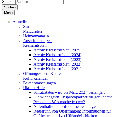
Suchen
Suchen
Menü
Aktuelles
Start
Meldungen
Heimatmagazin
Ausschreibungen
Kreisamtsblatt
Archiv Kreisamtsblatt (2025)
Archiv Kreisamtsblatt (2024)
Archiv Kreisamtsblatt (2023)
Archiv Kreisamtsblatt (2022)
Archiv Kreisamtsblatt (2021)
Öffnungszeiten, Konten
Kulturkalender
Bekanntmachungen
UkraineHilfe
Schutzstatus wird bis März 2027 verlängert
Die wichtigsten Ansprechpartner für geflüchtete
Personen - Was mache ich wo?
Aufenthaltserlaubnis online beantragen
Regierung von Oberfranken: Informationen für
Geflüchtete und zu Hilfsmöglichkeiten