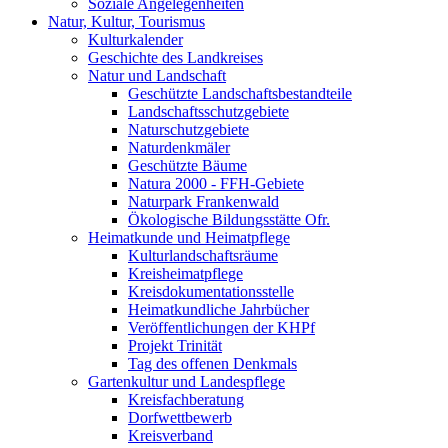
Soziale Angelegenheiten
Natur, Kultur, Tourismus
Kulturkalender
Geschichte des Landkreises
Natur und Landschaft
Geschützte Landschaftsbestandteile
Landschaftsschutzgebiete
Naturschutzgebiete
Naturdenkmäler
Geschützte Bäume
Natura 2000 - FFH-Gebiete
Naturpark Frankenwald
Ökologische Bildungsstätte Ofr.
Heimatkunde und Heimatpflege
Kulturlandschaftsräume
Kreisheimatpflege
Kreisdokumentationsstelle
Heimatkundliche Jahrbücher
Veröffentlichungen der KHPf
Projekt Trinität
Tag des offenen Denkmals
Gartenkultur und Landespflege
Kreisfachberatung
Dorfwettbewerb
Kreisverband