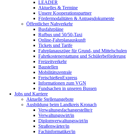
LEADER
Aktuelles & Termine
Unsere Kooperationspartner
Fördermodalitäten & Antragsdokumente
Öffentlicher Nahverkehr
Busfahrpläne
Rufbus und 50/50-Taxi
Online-Fahrplanauskunft
Tickets und Tarife
Fahrplanauszüge für Grund- und Mittelschulen
Fahrtkostenerstattung und Schülerbeförderung
Freizeitverkehr
Baustellen
Mobilitätszentrale
FreischießenExpress
Informationen zum VGN
Fundsachen in unseren Bussen
Jobs und Karriere
Aktuelle Stellenangebote
Ausbildung beim Landkreis Kronach
Verwaltungsfachangestellte/r
Verwaltungswirt/in
Diplomverwaltungswirt/in
Straßenwärter/in
Fachinformatiker/in