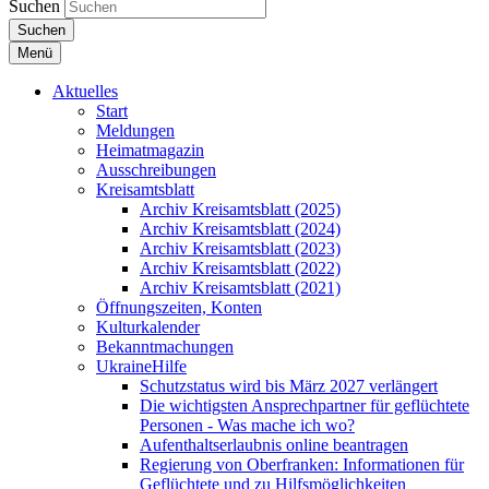
Suchen
Suchen
Menü
Aktuelles
Start
Meldungen
Heimatmagazin
Ausschreibungen
Kreisamtsblatt
Archiv Kreisamtsblatt (2025)
Archiv Kreisamtsblatt (2024)
Archiv Kreisamtsblatt (2023)
Archiv Kreisamtsblatt (2022)
Archiv Kreisamtsblatt (2021)
Öffnungszeiten, Konten
Kulturkalender
Bekanntmachungen
UkraineHilfe
Schutzstatus wird bis März 2027 verlängert
Die wichtigsten Ansprechpartner für geflüchtete
Personen - Was mache ich wo?
Aufenthaltserlaubnis online beantragen
Regierung von Oberfranken: Informationen für
Geflüchtete und zu Hilfsmöglichkeiten