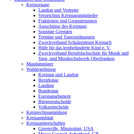
Kreisorgane
Landrat und Vertreter
Verzeichnis Kreistagsmitglieder
Fraktionen und Gruppierungen
Ausschüsse des Kreistags
Sonstige Gremien
Termine und Tagesordnungen
Zweckverband Schulzentrum Kronach
Hilfe für das lernbehinderte Kind e. V.
Zweckverband Berufsfachschule für Musik und
Sing- und Musikschulwerk Oberfranken
Mandatsträger
Wahlergebnisse
Kreistag und Landrat
Bezirkstag
Landtag
Bundestag
Europaparlament
Bürgerentscheide
Volksentscheide
Kreisrechtssammlung
Kreisamtsblatt
Kreispartnerschaften
Greenville, Mississippi, USA
Moray Council, Schottland, GB