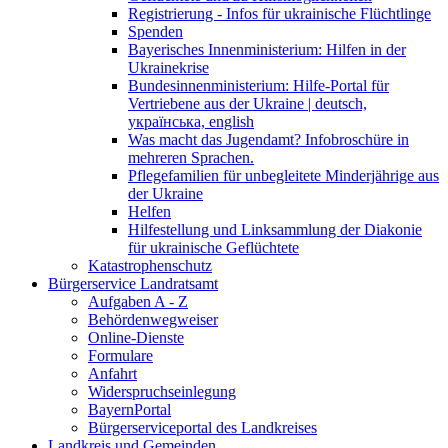
Registrierung - Infos für ukrainische Flüchtlinge
Spenden
Bayerisches Innenministerium: Hilfen in der
Ukrainekrise
Bundesinnenministerium: Hilfe-Portal für
Vertriebene aus der Ukraine | deutsch,
українська, english
Was macht das Jugendamt? Infobroschüre in
mehreren Sprachen.
Pflegefamilien für unbegleitete Minderjährige aus
der Ukraine
Helfen
Hilfestellung und Linksammlung der Diakonie
für ukrainische Geflüchtete
Katastrophenschutz
Bürgerservice Landratsamt
Aufgaben A - Z
Behördenwegweiser
Online-Dienste
Formulare
Anfahrt
Widerspruchseinlegung
BayernPortal
Bürgerserviceportal des Landkreises
Landkreis und Gemeinden