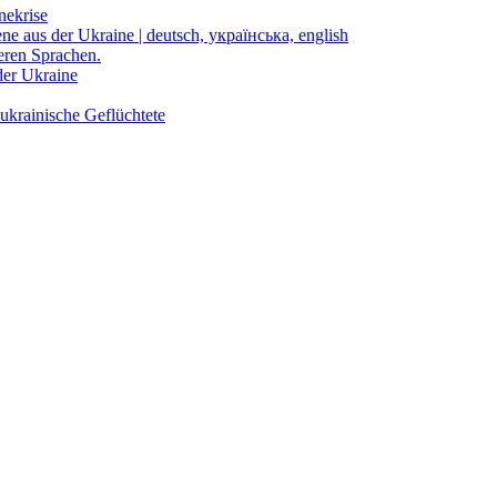
nekrise
ene aus der Ukraine | deutsch, українська, english
eren Sprachen.
der Ukraine
ukrainische Geflüchtete