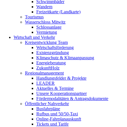
Schwimmbäder
Wandern
Freizeitkarte (Landkarte)
Tourismus
Wasserschloss Mitwitz
Schlossanlage
Vermietung
Wirtschaft und Verkehr
Kreisentwicklung Team
Wirtschaftsförderung
Existenzgründung
Klimaschutz & Klimaanpassung
Energieberatung
ZukunftHolz
Regionalmanagement
Handlungsfelder & Projekte
LEADER
Aktuelles & Termine
Unsere Kooperationspartner
Fördermodalitäten & Antragsdokumente
Öffentlicher Nahverkehr
Busfahrpläne
Rufbus und 50/50-Taxi
Online-Fahrplanauskunft
Tickets und Tarife