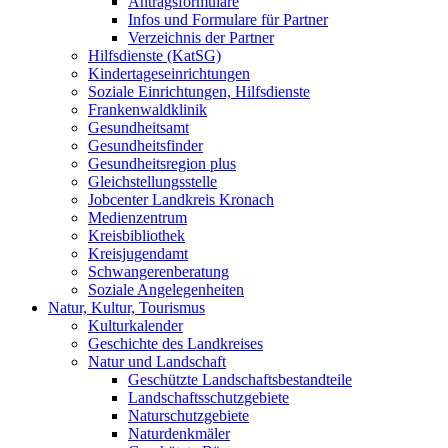
Antragsformulare
Infos und Formulare für Partner
Verzeichnis der Partner
Hilfsdienste (KatSG)
Kindertageseinrichtungen
Soziale Einrichtungen, Hilfsdienste
Frankenwaldklinik
Gesundheitsamt
Gesundheitsfinder
Gesundheitsregion plus
Gleichstellungsstelle
Jobcenter Landkreis Kronach
Medienzentrum
Kreisbibliothek
Kreisjugendamt
Schwangerenberatung
Soziale Angelegenheiten
Natur, Kultur, Tourismus
Kulturkalender
Geschichte des Landkreises
Natur und Landschaft
Geschützte Landschaftsbestandteile
Landschaftsschutzgebiete
Naturschutzgebiete
Naturdenkmäler