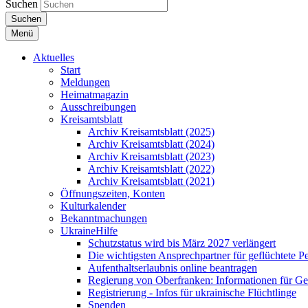
Suchen
Suchen
Menü
Aktuelles
Start
Meldungen
Heimatmagazin
Ausschreibungen
Kreisamtsblatt
Archiv Kreisamtsblatt (2025)
Archiv Kreisamtsblatt (2024)
Archiv Kreisamtsblatt (2023)
Archiv Kreisamtsblatt (2022)
Archiv Kreisamtsblatt (2021)
Öffnungszeiten, Konten
Kulturkalender
Bekanntmachungen
UkraineHilfe
Schutzstatus wird bis März 2027 verlängert
Die wichtigsten Ansprechpartner für geflüchtete 
Aufenthaltserlaubnis online beantragen
Regierung von Oberfranken: Informationen für Gef
Registrierung - Infos für ukrainische Flüchtlinge
Spenden