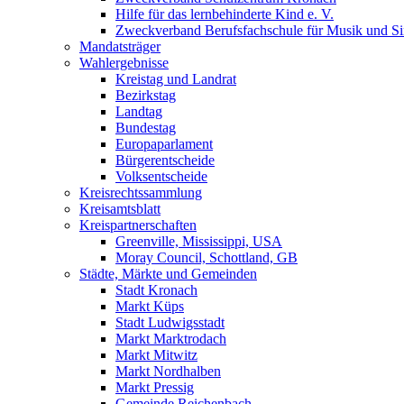
Hilfe für das lernbehinderte Kind e. V.
Zweckverband Berufsfachschule für Musik und S
Mandatsträger
Wahlergebnisse
Kreistag und Landrat
Bezirkstag
Landtag
Bundestag
Europaparlament
Bürgerentscheide
Volksentscheide
Kreisrechtssammlung
Kreisamtsblatt
Kreispartnerschaften
Greenville, Mississippi, USA
Moray Council, Schottland, GB
Städte, Märkte und Gemeinden
Stadt Kronach
Markt Küps
Stadt Ludwigsstadt
Markt Marktrodach
Markt Mitwitz
Markt Nordhalben
Markt Pressig
Gemeinde Reichenbach