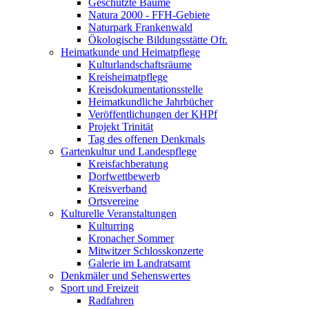
Geschützte Bäume
Natura 2000 - FFH-Gebiete
Naturpark Frankenwald
Ökologische Bildungsstätte Ofr.
Heimatkunde und Heimatpflege
Kulturlandschaftsräume
Kreisheimatpflege
Kreisdokumentationsstelle
Heimatkundliche Jahrbücher
Veröffentlichungen der KHPf
Projekt Trinität
Tag des offenen Denkmals
Gartenkultur und Landespflege
Kreisfachberatung
Dorfwettbewerb
Kreisverband
Ortsvereine
Kulturelle Veranstaltungen
Kulturring
Kronacher Sommer
Mitwitzer Schlosskonzerte
Galerie im Landratsamt
Denkmäler und Sehenswertes
Sport und Freizeit
Radfahren