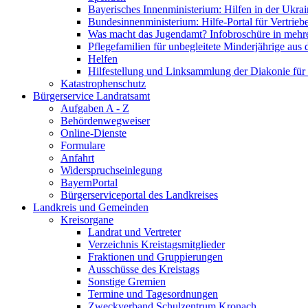
Bayerisches Innenministerium: Hilfen in der Ukrai
Bundesinnenministerium: Hilfe-Portal für Vertrieb
Was macht das Jugendamt? Infobroschüre in mehr
Pflegefamilien für unbegleitete Minderjährige aus 
Helfen
Hilfestellung und Linksammlung der Diakonie für 
Katastrophenschutz
Bürgerservice Landratsamt
Aufgaben A - Z
Behördenwegweiser
Online-Dienste
Formulare
Anfahrt
Widerspruchseinlegung
BayernPortal
Bürgerserviceportal des Landkreises
Landkreis und Gemeinden
Kreisorgane
Landrat und Vertreter
Verzeichnis Kreistagsmitglieder
Fraktionen und Gruppierungen
Ausschüsse des Kreistags
Sonstige Gremien
Termine und Tagesordnungen
Zweckverband Schulzentrum Kronach