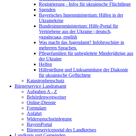
Registrierung - Infos für ukrainische Flüchtlinge
Spenden
Bayerisches Innenministerium: Hilfen in der
Ukrainekrise
Bundesinnenministerium: Hilfe-Portal für
Vertriebene aus der Ukraine | deutsch,
українська, english
Was macht das Jugendamt? Infobroschüre in
mehreren Sprachen.
Pflegefamilien für unbegleitete Minderjährige aus
der Ukraine
Helfen
Hilfestellung und Linksammlung der Diakonie
für ukrainische Geflüchtete
Katastrophenschutz
Bürgerservice Landratsamt
Aufgaben A - Z
Behördenwegweiser
Online-Dienste
Formulare
Anfahrt
Widerspruchseinlegung
BayernPortal
Bürgerserviceportal des Landkreises
Landkreis und Gemeinden