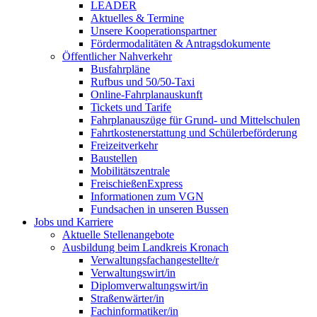
LEADER
Aktuelles & Termine
Unsere Kooperationspartner
Fördermodalitäten & Antragsdokumente
Öffentlicher Nahverkehr
Busfahrpläne
Rufbus und 50/50-Taxi
Online-Fahrplanauskunft
Tickets und Tarife
Fahrplanauszüge für Grund- und Mittelschulen
Fahrtkostenerstattung und Schülerbeförderung
Freizeitverkehr
Baustellen
Mobilitätszentrale
FreischießenExpress
Informationen zum VGN
Fundsachen in unseren Bussen
Jobs und Karriere
Aktuelle Stellenangebote
Ausbildung beim Landkreis Kronach
Verwaltungsfachangestellte/r
Verwaltungswirt/in
Diplomverwaltungswirt/in
Straßenwärter/in
Fachinformatiker/in