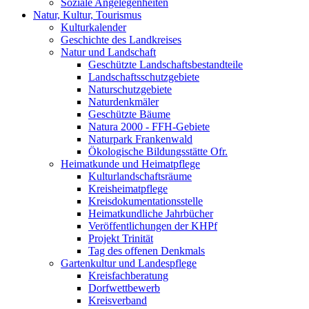
Soziale Angelegenheiten
Natur, Kultur, Tourismus
Kulturkalender
Geschichte des Landkreises
Natur und Landschaft
Geschützte Landschaftsbestandteile
Landschaftsschutzgebiete
Naturschutzgebiete
Naturdenkmäler
Geschützte Bäume
Natura 2000 - FFH-Gebiete
Naturpark Frankenwald
Ökologische Bildungsstätte Ofr.
Heimatkunde und Heimatpflege
Kulturlandschaftsräume
Kreisheimatpflege
Kreisdokumentationsstelle
Heimatkundliche Jahrbücher
Veröffentlichungen der KHPf
Projekt Trinität
Tag des offenen Denkmals
Gartenkultur und Landespflege
Kreisfachberatung
Dorfwettbewerb
Kreisverband