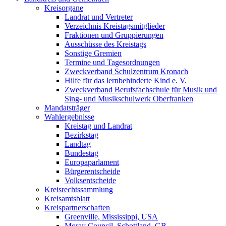
Kreisorgane
Landrat und Vertreter
Verzeichnis Kreistagsmitglieder
Fraktionen und Gruppierungen
Ausschüsse des Kreistags
Sonstige Gremien
Termine und Tagesordnungen
Zweckverband Schulzentrum Kronach
Hilfe für das lernbehinderte Kind e. V.
Zweckverband Berufsfachschule für Musik und
Sing- und Musikschulwerk Oberfranken
Mandatsträger
Wahlergebnisse
Kreistag und Landrat
Bezirkstag
Landtag
Bundestag
Europaparlament
Bürgerentscheide
Volksentscheide
Kreisrechtssammlung
Kreisamtsblatt
Kreispartnerschaften
Greenville, Mississippi, USA
Moray Council, Schottland, GB