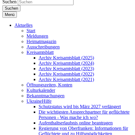
Suchen
Suchen
Menü
Aktuelles
Start
Meldungen
Heimatmagazin
Ausschreibungen
Kreisamtsblatt
Archiv Kreisamtsblatt (2025)
Archiv Kreisamtsblatt (2024)
Archiv Kreisamtsblatt (2023)
Archiv Kreisamtsblatt (2022)
Archiv Kreisamtsblatt (2021)
Öffnungszeiten, Konten
Kulturkalender
Bekanntmachungen
UkraineHilfe
Schutzstatus wird bis März 2027 verlängert
Die wichtigsten Ansprechpartner für geflüchtete
Personen - Was mache ich wo?
Aufenthaltserlaubnis online beantragen
Regierung von Oberfranken: Informationen für
Geflüchtete und zu Hilfsmöglichkeiten