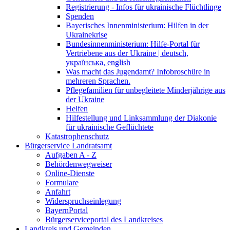
Registrierung - Infos für ukrainische Flüchtlinge
Spenden
Bayerisches Innenministerium: Hilfen in der
Ukrainekrise
Bundesinnenministerium: Hilfe-Portal für
Vertriebene aus der Ukraine | deutsch,
українська, english
Was macht das Jugendamt? Infobroschüre in
mehreren Sprachen.
Pflegefamilien für unbegleitete Minderjährige aus
der Ukraine
Helfen
Hilfestellung und Linksammlung der Diakonie
für ukrainische Geflüchtete
Katastrophenschutz
Bürgerservice Landratsamt
Aufgaben A - Z
Behördenwegweiser
Online-Dienste
Formulare
Anfahrt
Widerspruchseinlegung
BayernPortal
Bürgerserviceportal des Landkreises
Landkreis und Gemeinden