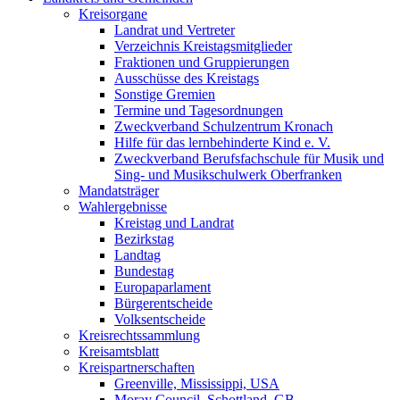
Kreisorgane
Landrat und Vertreter
Verzeichnis Kreistagsmitglieder
Fraktionen und Gruppierungen
Ausschüsse des Kreistags
Sonstige Gremien
Termine und Tagesordnungen
Zweckverband Schulzentrum Kronach
Hilfe für das lernbehinderte Kind e. V.
Zweckverband Berufsfachschule für Musik und
Sing- und Musikschulwerk Oberfranken
Mandatsträger
Wahlergebnisse
Kreistag und Landrat
Bezirkstag
Landtag
Bundestag
Europaparlament
Bürgerentscheide
Volksentscheide
Kreisrechtssammlung
Kreisamtsblatt
Kreispartnerschaften
Greenville, Mississippi, USA
Moray Council, Schottland, GB