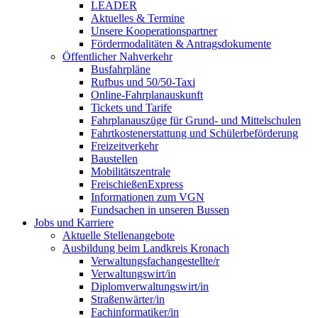
LEADER
Aktuelles & Termine
Unsere Kooperationspartner
Fördermodalitäten & Antragsdokumente
Öffentlicher Nahverkehr
Busfahrpläne
Rufbus und 50/50-Taxi
Online-Fahrplanauskunft
Tickets und Tarife
Fahrplanauszüge für Grund- und Mittelschulen
Fahrtkostenerstattung und Schülerbeförderung
Freizeitverkehr
Baustellen
Mobilitätszentrale
FreischießenExpress
Informationen zum VGN
Fundsachen in unseren Bussen
Jobs und Karriere
Aktuelle Stellenangebote
Ausbildung beim Landkreis Kronach
Verwaltungsfachangestellte/r
Verwaltungswirt/in
Diplomverwaltungswirt/in
Straßenwärter/in
Fachinformatiker/in