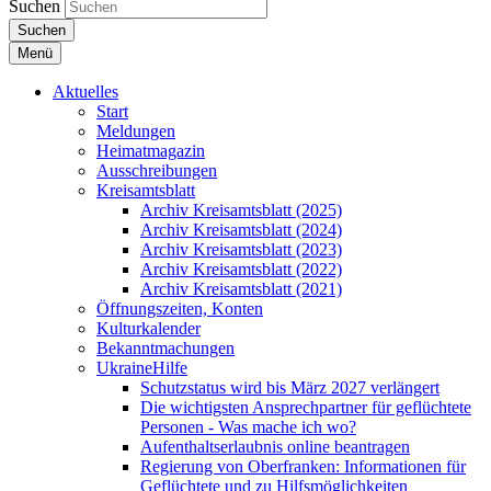
Suchen
Suchen
Menü
Aktuelles
Start
Meldungen
Heimatmagazin
Ausschreibungen
Kreisamtsblatt
Archiv Kreisamtsblatt (2025)
Archiv Kreisamtsblatt (2024)
Archiv Kreisamtsblatt (2023)
Archiv Kreisamtsblatt (2022)
Archiv Kreisamtsblatt (2021)
Öffnungszeiten, Konten
Kulturkalender
Bekanntmachungen
UkraineHilfe
Schutzstatus wird bis März 2027 verlängert
Die wichtigsten Ansprechpartner für geflüchtete
Personen - Was mache ich wo?
Aufenthaltserlaubnis online beantragen
Regierung von Oberfranken: Informationen für
Geflüchtete und zu Hilfsmöglichkeiten