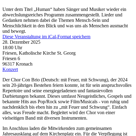
Unter dem Titel „Human“ haben Sänger und Musiker wieder ein
abwechslungsreiches Programm zusammengestellt. Lieder und
Gedanken nehmen dabei die Themen Mensch-Sein und
Menschlichkeit in den Blick und was uns als Menschen ausmacht
und bewegt.
Diese Veranstaltung im iCal-Format speichern
28. Dezember 2025
18:00 Uhr
Friesen, Katholische Kirche St. Georg
Friesen 6
96317
Kronach
Konzert
Der Chor Con Brio (Deutsch: mit Feuer, mit Schwung), der 2024
sein 20-jähriges Bestehen feiern konnte, ist für sein anspruchsvolles
Repertoire und seine energiegeladenen und fantasievollen
Darbietungen bekannt. Dieses umfasst Neugeistliches, Gospels und
bekannte Hits aus Pop/Rock sowie Film/Musicals - von ruhig und
nachdenklich bis eben hin zu „mit Feuer und Schwung“. Einfach
alles, was Freude macht. Begleitet wird der Chor von einer
vielseitigen Band mit diversen Instrumenten.
Im Anschluss laden die Mitwirkenden zum gemeinsamen
Jahresausklang auf dem Kirchenplatz ein. Für die Verpflegung ist