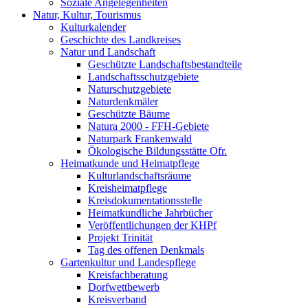
Soziale Angelegenheiten
Natur, Kultur, Tourismus
Kulturkalender
Geschichte des Landkreises
Natur und Landschaft
Geschützte Landschaftsbestandteile
Landschaftsschutzgebiete
Naturschutzgebiete
Naturdenkmäler
Geschützte Bäume
Natura 2000 - FFH-Gebiete
Naturpark Frankenwald
Ökologische Bildungsstätte Ofr.
Heimatkunde und Heimatpflege
Kulturlandschaftsräume
Kreisheimatpflege
Kreisdokumentationsstelle
Heimatkundliche Jahrbücher
Veröffentlichungen der KHPf
Projekt Trinität
Tag des offenen Denkmals
Gartenkultur und Landespflege
Kreisfachberatung
Dorfwettbewerb
Kreisverband