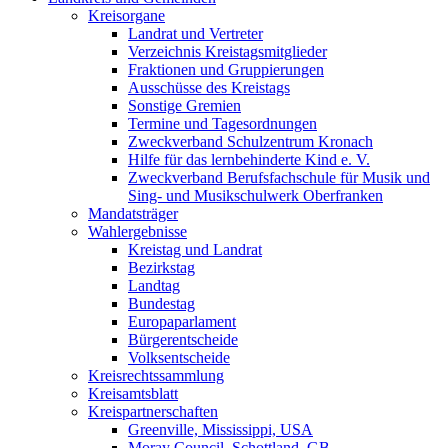
Kreisorgane
Landrat und Vertreter
Verzeichnis Kreistagsmitglieder
Fraktionen und Gruppierungen
Ausschüsse des Kreistags
Sonstige Gremien
Termine und Tagesordnungen
Zweckverband Schulzentrum Kronach
Hilfe für das lernbehinderte Kind e. V.
Zweckverband Berufsfachschule für Musik und
Sing- und Musikschulwerk Oberfranken
Mandatsträger
Wahlergebnisse
Kreistag und Landrat
Bezirkstag
Landtag
Bundestag
Europaparlament
Bürgerentscheide
Volksentscheide
Kreisrechtssammlung
Kreisamtsblatt
Kreispartnerschaften
Greenville, Mississippi, USA
Moray Council, Schottland, GB