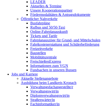
LEADER
Aktuelles & Termine
Unsere Kooperationspartner
Fördermodalitäten & Antragsdokumente
Öffentlicher Nahverkehr
Busfahrpläne
Rufbus und 50/50-Taxi
Online-Fahrplanauskunft
Tickets und Tarife
Fahrplanauszüge für Grund- und Mittelschulen
Fahrtkostenerstattung und Schülerbeförderung
Freizeitverkehr
Baustellen
Mobilitätszentrale
FreischießenExpress
Informationen zum VGN
Fundsachen in unseren Bussen
Jobs und Karriere
Aktuelle Stellenangebote
Ausbildung beim Landkreis Kronach
Verwaltungsfachangestellte/r
Verwaltungswirt/in
Diplomverwaltungswirt/in
Straßenwärter/in
Fachinformatiker/in