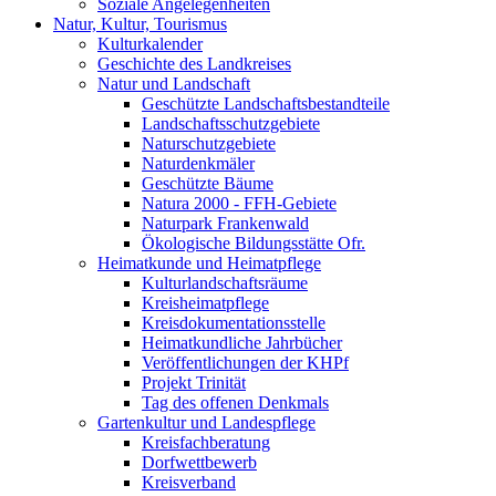
Soziale Angelegenheiten
Natur, Kultur, Tourismus
Kulturkalender
Geschichte des Landkreises
Natur und Landschaft
Geschützte Landschaftsbestandteile
Landschaftsschutzgebiete
Naturschutzgebiete
Naturdenkmäler
Geschützte Bäume
Natura 2000 - FFH-Gebiete
Naturpark Frankenwald
Ökologische Bildungsstätte Ofr.
Heimatkunde und Heimatpflege
Kulturlandschaftsräume
Kreisheimatpflege
Kreisdokumentationsstelle
Heimatkundliche Jahrbücher
Veröffentlichungen der KHPf
Projekt Trinität
Tag des offenen Denkmals
Gartenkultur und Landespflege
Kreisfachberatung
Dorfwettbewerb
Kreisverband