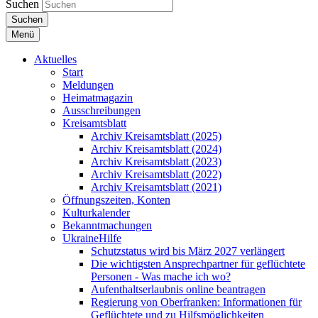
Suchen
Suchen
Menü
Aktuelles
Start
Meldungen
Heimatmagazin
Ausschreibungen
Kreisamtsblatt
Archiv Kreisamtsblatt (2025)
Archiv Kreisamtsblatt (2024)
Archiv Kreisamtsblatt (2023)
Archiv Kreisamtsblatt (2022)
Archiv Kreisamtsblatt (2021)
Öffnungszeiten, Konten
Kulturkalender
Bekanntmachungen
UkraineHilfe
Schutzstatus wird bis März 2027 verlängert
Die wichtigsten Ansprechpartner für geflüchtete
Personen - Was mache ich wo?
Aufenthaltserlaubnis online beantragen
Regierung von Oberfranken: Informationen für
Geflüchtete und zu Hilfsmöglichkeiten