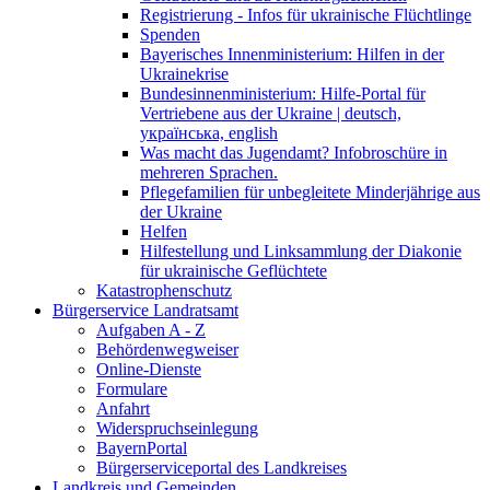
Registrierung - Infos für ukrainische Flüchtlinge
Spenden
Bayerisches Innenministerium: Hilfen in der
Ukrainekrise
Bundesinnenministerium: Hilfe-Portal für
Vertriebene aus der Ukraine | deutsch,
українська, english
Was macht das Jugendamt? Infobroschüre in
mehreren Sprachen.
Pflegefamilien für unbegleitete Minderjährige aus
der Ukraine
Helfen
Hilfestellung und Linksammlung der Diakonie
für ukrainische Geflüchtete
Katastrophenschutz
Bürgerservice Landratsamt
Aufgaben A - Z
Behördenwegweiser
Online-Dienste
Formulare
Anfahrt
Widerspruchseinlegung
BayernPortal
Bürgerserviceportal des Landkreises
Landkreis und Gemeinden