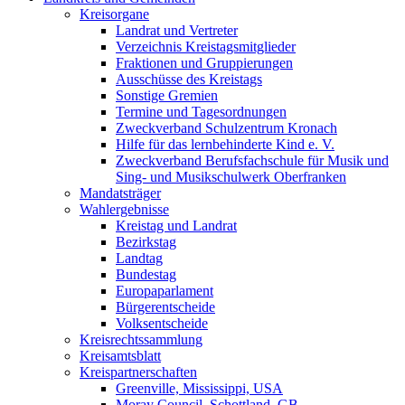
Kreisorgane
Landrat und Vertreter
Verzeichnis Kreistagsmitglieder
Fraktionen und Gruppierungen
Ausschüsse des Kreistags
Sonstige Gremien
Termine und Tagesordnungen
Zweckverband Schulzentrum Kronach
Hilfe für das lernbehinderte Kind e. V.
Zweckverband Berufsfachschule für Musik und
Sing- und Musikschulwerk Oberfranken
Mandatsträger
Wahlergebnisse
Kreistag und Landrat
Bezirkstag
Landtag
Bundestag
Europaparlament
Bürgerentscheide
Volksentscheide
Kreisrechtssammlung
Kreisamtsblatt
Kreispartnerschaften
Greenville, Mississippi, USA
Moray Council, Schottland, GB