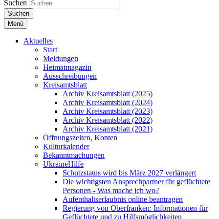
Suchen
Suchen
Menü
Aktuelles
Start
Meldungen
Heimatmagazin
Ausschreibungen
Kreisamtsblatt
Archiv Kreisamtsblatt (2025)
Archiv Kreisamtsblatt (2024)
Archiv Kreisamtsblatt (2023)
Archiv Kreisamtsblatt (2022)
Archiv Kreisamtsblatt (2021)
Öffnungszeiten, Konten
Kulturkalender
Bekanntmachungen
UkraineHilfe
Schutzstatus wird bis März 2027 verlängert
Die wichtigsten Ansprechpartner für geflüchtete
Personen - Was mache ich wo?
Aufenthaltserlaubnis online beantragen
Regierung von Oberfranken: Informationen für
Geflüchtete und zu Hilfsmöglichkeiten