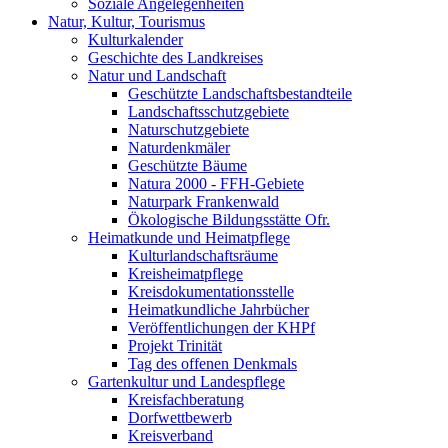
Soziale Angelegenheiten
Natur, Kultur, Tourismus
Kulturkalender
Geschichte des Landkreises
Natur und Landschaft
Geschützte Landschaftsbestandteile
Landschaftsschutzgebiete
Naturschutzgebiete
Naturdenkmäler
Geschützte Bäume
Natura 2000 - FFH-Gebiete
Naturpark Frankenwald
Ökologische Bildungsstätte Ofr.
Heimatkunde und Heimatpflege
Kulturlandschaftsräume
Kreisheimatpflege
Kreisdokumentationsstelle
Heimatkundliche Jahrbücher
Veröffentlichungen der KHPf
Projekt Trinität
Tag des offenen Denkmals
Gartenkultur und Landespflege
Kreisfachberatung
Dorfwettbewerb
Kreisverband