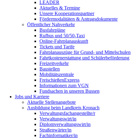
LEADER
Aktuelles & Termine
Unsere Kooperationspartner
Fördermodalitäten & Antragsdokumente
Öffentlicher Nahverkehr
Busfahrpläne
Rufbus und 50/50-Taxi
Online-Fahrplanauskunft
Tickets und Tarife
Fahrplanauszüge für Grund- und Mittelschulen
Fahrtkostenerstattung und Schülerbeförderung
Freizeitverkehr
Baustellen
Mobilitätszentrale
FreischießenExpress
Informationen zum VGN
Fundsachen in unseren Bussen
Jobs und Karriere
Aktuelle Stellenangebote
Ausbildung beim Landkreis Kronach
Verwaltungsfachangestellte/r
Verwaltungswirt/in
Diplomverwaltungswirt/in
Straßenwärter/in
Fachinformatiker/in