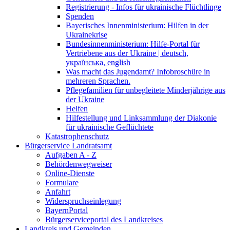
Registrierung - Infos für ukrainische Flüchtlinge
Spenden
Bayerisches Innenministerium: Hilfen in der
Ukrainekrise
Bundesinnenministerium: Hilfe-Portal für
Vertriebene aus der Ukraine | deutsch,
українська, english
Was macht das Jugendamt? Infobroschüre in
mehreren Sprachen.
Pflegefamilien für unbegleitete Minderjährige aus
der Ukraine
Helfen
Hilfestellung und Linksammlung der Diakonie
für ukrainische Geflüchtete
Katastrophenschutz
Bürgerservice Landratsamt
Aufgaben A - Z
Behördenwegweiser
Online-Dienste
Formulare
Anfahrt
Widerspruchseinlegung
BayernPortal
Bürgerserviceportal des Landkreises
Landkreis und Gemeinden