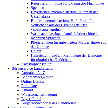
Registrierung - Infos für ukrainische Flüchtlinge
Spenden
Bayerisches Innenministerium: Hilfen in der
Ukrainekrise
Bundesinnenministerium: Hilfe-Portal für
Vertriebene aus der Ukraine | deutsch,
українська, english
Was macht das Jugendamt? Infobroschüre in
mehreren Sprachen.
Pflegefamilien für unbegleitete Minderjährige aus
der Ukraine
Helfen
Hilfestellung und Linksammlung der Diakonie
für ukrainische Geflüchtete
Katastrophenschutz
Bürgerservice Landratsamt
Aufgaben A - Z
Behördenwegweiser
Online-Dienste
Formulare
Anfahrt
Widerspruchseinlegung
BayernPortal
Bürgerserviceportal des Landkreises
Landkreis und Gemeinden