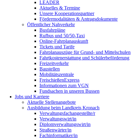
LEADER
Aktuelles & Termine
Unsere Kooperationspartner
Fördermodalitäten & Antragsdokumente
Öffentlicher Nahverkehr
Busfahrpläne
Rufbus und 50/50-Taxi
Online-Fahrplanauskunft
Tickets und Tarife
Fahrplanauszüge für Grund- und Mittelschulen
Fahrtkostenerstattung und Schülerbeförderung
Freizeitverkehr
Baustellen
Mobilitätszentrale
FreischießenExpress
Informationen zum VGN
Fundsachen in unseren Bussen
Jobs und Karriere
Aktuelle Stellenangebote
Ausbildung beim Landkreis Kronach
Verwaltungsfachangestellte/r
Verwaltungswirt/in
Diplomverwaltungswirt/in
Straßenwärter/in
Fachinformatiker/in