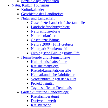
Soziale Angelegenheiten
Natur, Kultur, Tourismus
Kulturkalender
Geschichte des Landkreises
Natur und Landschaft
Geschützte Landschaftsbestandteile
Landschaftsschutzgebiete
Naturschutzgebiete
Naturdenkmäler
Geschützte Bäume
Natura 2000 - FFH-Gebiete
Naturpark Frankenwald
Ökologische Bildungsstätte Ofr.
Heimatkunde und Heimatpflege
Kulturlandschaftsräume
Kreisheimatpflege
Kreisdokumentationsstelle
Heimatkundliche Jahrbücher
Veröffentlichungen der KHPf
Projekt Trinität
Tag des offenen Denkmals
Gartenkultur und Landespflege
Kreisfachberatung
Dorfwettbewerb
Kreisverband