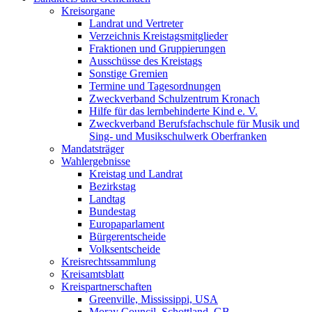
Kreisorgane
Landrat und Vertreter
Verzeichnis Kreistagsmitglieder
Fraktionen und Gruppierungen
Ausschüsse des Kreistags
Sonstige Gremien
Termine und Tagesordnungen
Zweckverband Schulzentrum Kronach
Hilfe für das lernbehinderte Kind e. V.
Zweckverband Berufsfachschule für Musik und
Sing- und Musikschulwerk Oberfranken
Mandatsträger
Wahlergebnisse
Kreistag und Landrat
Bezirkstag
Landtag
Bundestag
Europaparlament
Bürgerentscheide
Volksentscheide
Kreisrechtssammlung
Kreisamtsblatt
Kreispartnerschaften
Greenville, Mississippi, USA
Moray Council, Schottland, GB