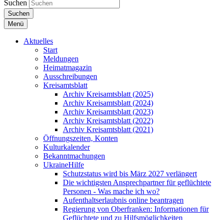
Suchen
Suchen
Menü
Aktuelles
Start
Meldungen
Heimatmagazin
Ausschreibungen
Kreisamtsblatt
Archiv Kreisamtsblatt (2025)
Archiv Kreisamtsblatt (2024)
Archiv Kreisamtsblatt (2023)
Archiv Kreisamtsblatt (2022)
Archiv Kreisamtsblatt (2021)
Öffnungszeiten, Konten
Kulturkalender
Bekanntmachungen
UkraineHilfe
Schutzstatus wird bis März 2027 verlängert
Die wichtigsten Ansprechpartner für geflüchtete
Personen - Was mache ich wo?
Aufenthaltserlaubnis online beantragen
Regierung von Oberfranken: Informationen für
Geflüchtete und zu Hilfsmöglichkeiten